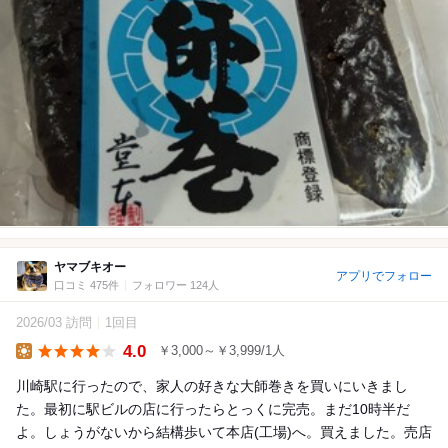
ヤマブキオー
アプリでフォロー
口コミ 475件
フォロワー 124人
2026/03 訪問
1回目
4.0
￥3,000～￥3,999/1人
Lunch
川崎駅に行ったので、家人の好きな大師巻きを買いにいきまし
た。最初に駅ビルの店に行ったらとっくに完売。まだ10時半だ
よ。しょうがないから結構歩いて本店(工場)へ。買えました。売店