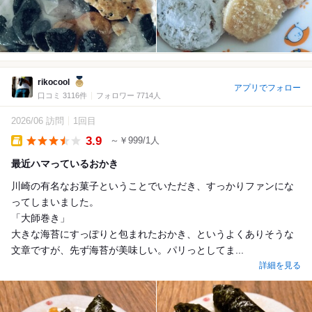
rikocool
アプリでフォロー
口コミ 3116件
フォロワー 7714人
2026/06 訪問
1回目
3.9
～￥999/1人
Takeout
最近ハマっているおかき
川崎の有名なお菓子ということでいただき、すっかりファンにな
ってしまいました。
「大師巻き」
大きな海苔にすっぽりと包まれたおかき、というよくありそうな
文章ですが、先ず海苔が美味しい。パリっとしてま...
詳細を見る