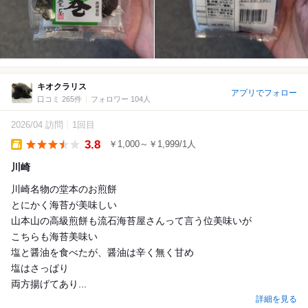
キオクラリス
アプリでフォロー
口コミ 265件
フォロワー 104人
2026/04 訪問
1回目
3.8
￥1,000～￥1,999/1人
Takeout
川崎
川崎名物の堂本のお煎餅
とにかく海苔が美味しい
山本山の高級煎餅も流石海苔屋さんって言う位美味いが
こちらも海苔美味い
塩と醤油を食べたが、醤油は辛く無く甘め
塩はさっぱり
両方揚げてあり...
詳細を見る