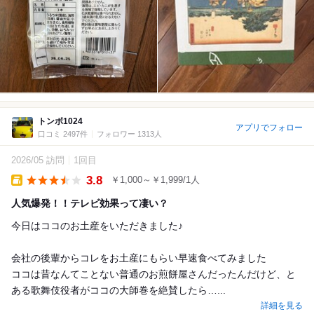
トンボ1024
アプリでフォロー
口コミ 2497件
フォロワー 1313人
2026/05 訪問
1回目
3.8
￥1,000～￥1,999/1人
Takeout
人気爆発！！テレビ効果って凄い？
今日はココのお土産をいただきました♪
会社の後輩からコレをお土産にもらい早速食べてみました
ココは昔なんてことない普通のお煎餅屋さんだったんだけど、と
ある歌舞伎役者がココの大師巻を絶賛したら…...
詳細を見る