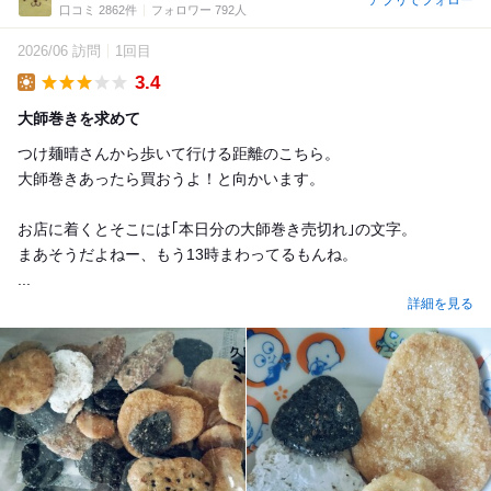
アプリでフォロー
口コミ 2862件
フォロワー 792人
2026/06 訪問
1回目
3.4
Lunch
大師巻きを求めて
つけ麺晴さんから歩いて行ける距離のこちら。
大師巻きあったら買おうよ！と向かいます。
お店に着くとそこには｢本日分の大師巻き売切れ｣の文字。
まあそうだよねー、もう13時まわってるもんね。
...
詳細を見る