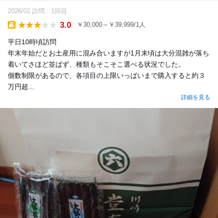
2026/02 訪問
1回目
3.0
￥30,000～￥39,999/1人
Takeout
平日10時頃訪問
年末年始だとお土産用に混み合いますが1月末頃は大分混雑が落ち
着いてさほど並ばず、種類もそこそこ選べる状況でした。
個数制限があるので、各項目の上限いっぱいまで購入すると約３
万円超...
詳細を見る