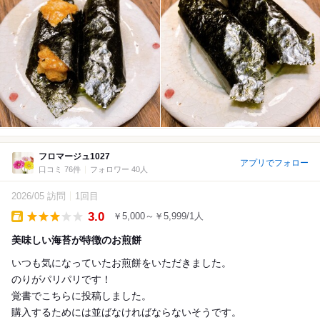
フロマージュ1027
アプリでフォロー
口コミ 76件
フォロワー 40人
2026/05 訪問
1回目
3.0
￥5,000～￥5,999/1人
Takeout
美味しい海苔が特徴のお煎餅
いつも気になっていたお煎餅をいただきました。
のりがパリパリです！
覚書でこちらに投稿しました。
購入するためには並ばなければならないそうです。