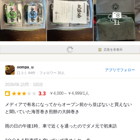
11
広告を非表示
oompa_u
アプリでフォロー
口コミ 84件
フォロワー 20人
2026/06 訪問
1回目
3.3
￥4,000～￥4,999/1人
Takeout
メディアで有名になってからオープン前から並ばないと買えない
と聞いていた海苔巻き煎餅の大師巻き
雨の日の午後1時、車で近くを通ったのでダメ元で初来訪