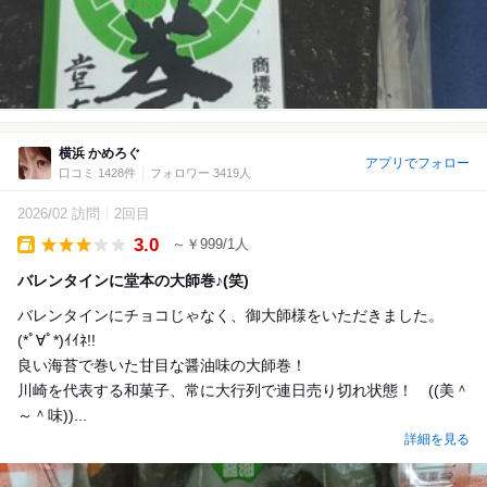
横浜 かめろぐ
アプリでフォロー
口コミ 1428件
フォロワー 3419人
2026/02 訪問
2回目
3.0
～￥999/1人
Takeout
バレンタインに堂本の大師巻♪(笑)
バレンタインにチョコじゃなく、御大師様をいただきました。
(*ﾟ∀ﾟ*)ｲｲﾈ!!
良い海苔で巻いた甘目な醤油味の大師巻！
川崎を代表する和菓子、常に大行列で連日売り切れ状態！ ((美＾
～＾味))...
詳細を見る