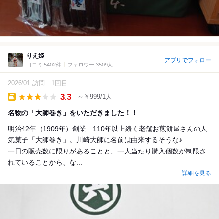
りえ姫
アプリでフォロー
口コミ 5402件
フォロワー 3509人
2026/01 訪問
1回目
3.3
～￥999/1人
Takeout
名物の「大師巻き」をいただきました！！
明治42年（1909年）創業、110年以上続く老舗お煎餅屋さんの人
気菓子「大師巻き」。川崎大師に名前は由来するそうな♪
一日の販売数に限りがあることと、一人当たり購入個数が制限さ
れていることから、な...
詳細を見る