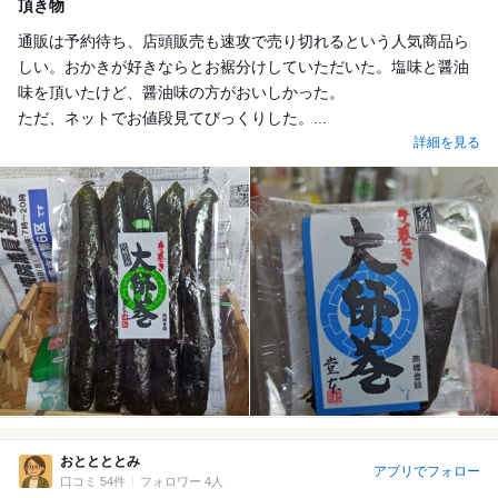
頂き物
通販は予約待ち、店頭販売も速攻で売り切れるという人気商品ら
しい。おかきが好きならとお裾分けしていただいた。塩味と醤油
味を頂いたけど、醤油味の方がおいしかった。
ただ、ネットでお値段見てびっくりした。...
詳細を見る
おととととみ
アプリでフォロー
口コミ 54件
フォロワー 4人