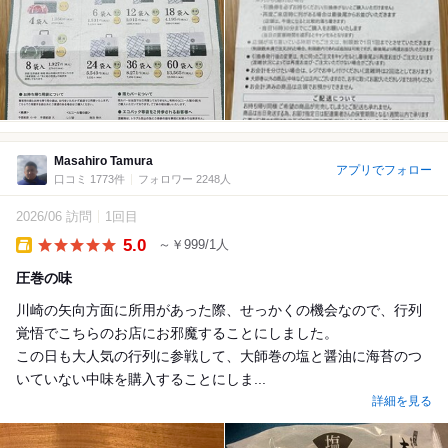
Masahiro Tamura
アプリでフォロー
口コミ 1773件
フォロワー 2248人
2026/06 訪問
1回目
5.0
～￥999/1人
Takeout
圧巻の味
川崎の矢向方面に所用があった際、せっかくの機会なので、行列
覚悟でこちらのお店にお邪魔することにしました。
この日も大人気の行列に参戦して、大師巻の塩と醤油に海苔のつ
いていない中味を購入することにしま...
詳細を見る