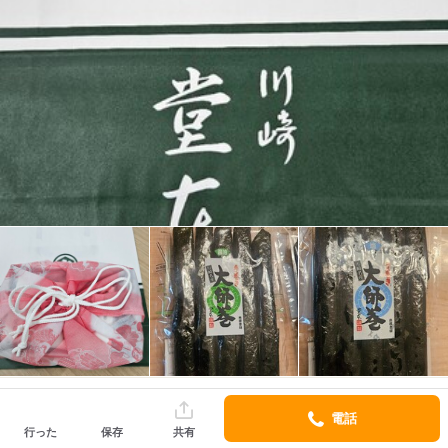
iroiro.eater
電話
アプリでフォロー
行った
保存
共有
口コミ 2429件
フォロワー 1474人