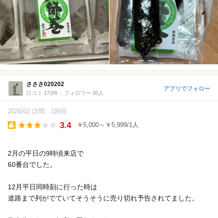
さささ020202
アプリでフォロー
口コミ 173件
フォロワー 30人
2026/02 訪問
1回目
3.4
￥5,000～￥5,999/1人
Takeout
2月の平日の9時頃来店で
60番台でした。
12月平日同時刻に行った時は
道路まで列がでていてそうそうに売り切れ予告されてました。