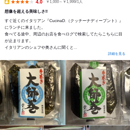
4.0
￥1,000～￥1,999/1人
Takeout
想像を超える美味しさ‼️
すぐ近くのイタリアン『CucinaD.（クッチーナディープント）』
にランチに来ました。
食べてる途中、周辺のお店を食べログで検索してたらこちらに目
が止まります。
イタリアンのシェフや奥さんに聞くと...
詳細を見る