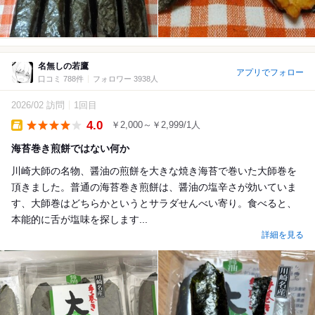
名無しの若鷹
アプリでフォロー
口コミ 788件
フォロワー 3938人
2026/02 訪問
1回目
4.0
￥2,000～￥2,999/1人
Takeout
海苔巻き煎餅ではない何か
川崎大師の名物、醤油の煎餅を大きな焼き海苔で巻いた大師巻を
頂きました。普通の海苔巻き煎餅は、醤油の塩辛さが効いていま
す、大師巻はどちらかというとサラダせんべい寄り。食べると、
本能的に舌が塩味を探します...
詳細を見る