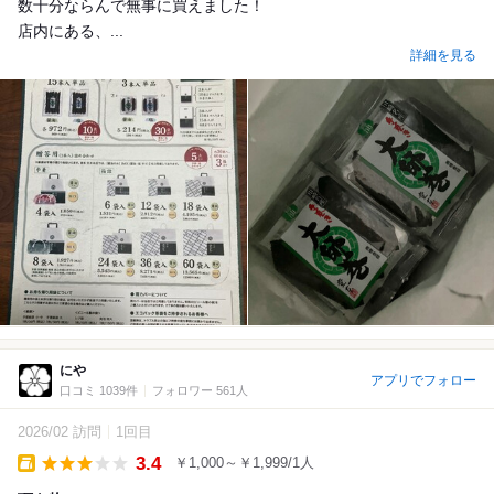
数十分ならんで無事に買えました！
店内にある、...
詳細を見る
にや
アプリでフォロー
口コミ 1039件
フォロワー 561人
2026/02 訪問
1回目
3.4
￥1,000～￥1,999/1人
Takeout