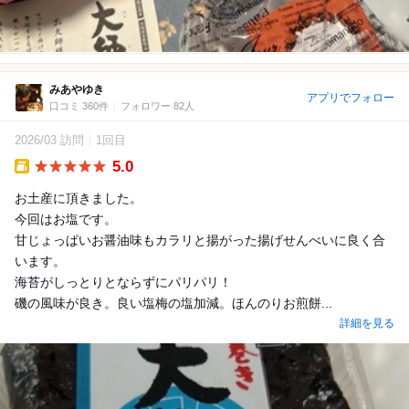
みあやゆき
アプリでフォロー
口コミ 360件
フォロワー 82人
2026/03 訪問
1回目
5.0
Takeout
お土産に頂きました。
今回はお塩です。
甘じょっぱいお醤油味もカラリと揚がった揚げせんべいに良く合
います。
海苔がしっとりとならずにパリパリ！
磯の風味が良き。良い塩梅の塩加減。ほんのりお煎餅...
詳細を見る