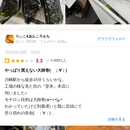
りぃこ&あんころもち
アプリでフォロー
口コミ 2871件
フォロワー 2109人
2026/04 訪問
1回目
3.3
～￥999/1人
Takeout
やっぱり買えない大師巻( ；∀；)
川崎駅から徒歩15分くらいかな。
工場の様な見た目の『堂本』本店に
伺いました♪
モチロン目的は大師巻(๑•̀ㅂ•́)و✧
わかっていたけど到着遅いと既に店頭にて
売り切れの告知( ；∀；)...
詳細を見る