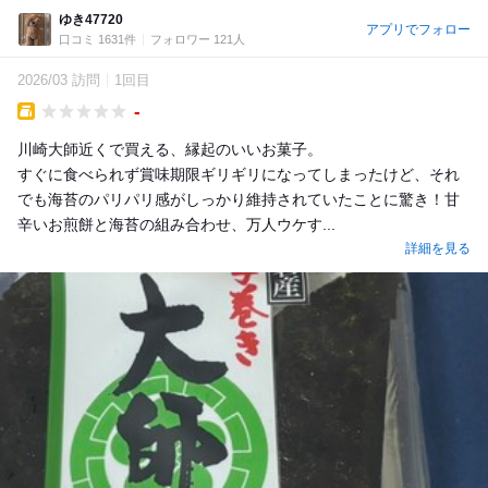
ゆき47720
アプリでフォロー
口コミ 1631件
フォロワー 121人
2026/03 訪問
1回目
-
Takeout
川崎大師近くで買える、縁起のいいお菓子。
すぐに食べられず賞味期限ギリギリになってしまったけど、それ
でも海苔のパリパリ感がしっかり維持されていたことに驚き！甘
辛いお煎餅と海苔の組み合わせ、万人ウケす...
詳細を見る