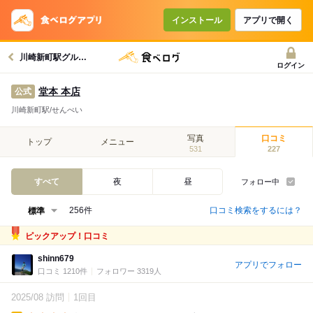
インストール
アプリで開く
川崎新町駅グルメへ
ログイン
堂本 本店
公式
川崎新町駅/せんべい
写真
口コミ
トップ
メニュー
531
227
すべて
夜
昼
フォロー中
口コミ検索をするには？
256件
ピックアップ！口コミ
shinn679
アプリでフォロー
口コミ 1210件
フォロワー 3319人
2025/08 訪問
1回目