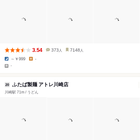
3.54
373
7148
人
人
～￥999
-
-
ふたば製麺 アトレ川崎店
20
川崎駅 71m / うどん