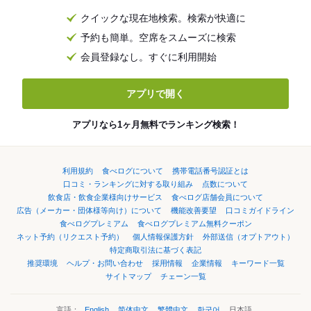
クイックな現在地検索。検索が快適に
予約も簡単。空席をスムーズに検索
会員登録なし。すぐに利用開始
アプリで開く
アプリなら1ヶ月無料でランキング検索！
利用規約
食べログについて
携帯電話番号認証とは
口コミ・ランキングに対する取り組み
点数について
飲食店・飲食企業様向けサービス
食べログ店舗会員について
広告（メーカー・団体様等向け）について
機能改善要望
口コミガイドライン
食べログプレミアム
食べログプレミアム無料クーポン
ネット予約（リクエスト予約）
個人情報保護方針
外部送信（オプトアウト）
特定商取引法に基づく表記
推奨環境
ヘルプ・お問い合わせ
採用情報
企業情報
キーワード一覧
サイトマップ
チェーン一覧
言語：
English
简体中文
繁體中文
한국어
日本語