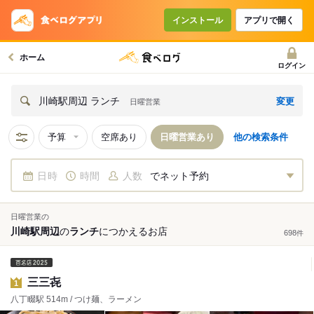
インストール
アプリで開く
ホーム
ログイン
変更
川崎駅周辺 ランチ
日曜営業
予算
空席あり
日曜営業あり
他の検索条件
日時
時間
人数
でネット予約
日曜営業の
川崎駅周辺
の
ランチ
につかえる
お店
698
件
三三㐂
1
八丁畷駅 514m / つけ麺、ラーメン