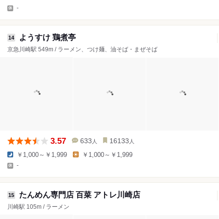
-
ようすけ 鶏煮亭
14
京急川崎駅 549m / ラーメン、つけ麺、油そば・まぜそば
3.57
633
16133
人
人
￥1,000～￥1,999
￥1,000～￥1,999
-
たんめん専門店 百菜 アトレ川崎店
15
川崎駅 105m / ラーメン