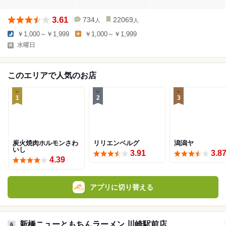
3.61
734
22069
人
人
￥1,000～￥1,999
￥1,000～￥1,999
水曜日
このエリアで人気のお店
1
2
3
炭火焼肉ホルモンさわ
リリエンベルグ
潟潟ヤ
いし
3.91
3.8
4.39
アプリに切り替える
新橋ニューともちんラーメン 川崎駅前店
6