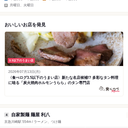
月曜日、火曜日
おいしいお店を発見
3.5以下のうまい店
2026年07月13日(月)
〈食べログ3.5以下のうまい店〉新たな名店候補!? 多彩なタン料理
に唸る「炭火焼肉ホルモンうらら」のタン専門店
自家製麺 麺屋 利八
4
京急川崎駅 554m / ラーメン、つけ麺