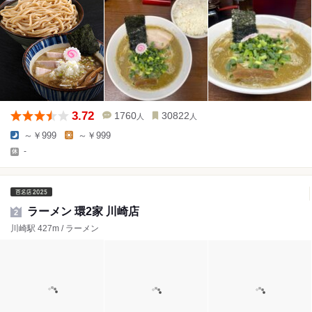
3.72
1760
30822
人
人
～￥999
～￥999
-
ラーメン 環2家 川崎店
2
川崎駅 427m / ラーメン