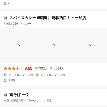
-
スパイスカレー 6時間 川崎駅西口ミューザ店
18
川崎駅 219m / カレー
3.55
392
8314
人
人
￥1,000～￥1,999
￥1,000～￥1,999
土曜日
鶏そば 一文
19
京急川崎駅 446m / ラーメン、つけ麺