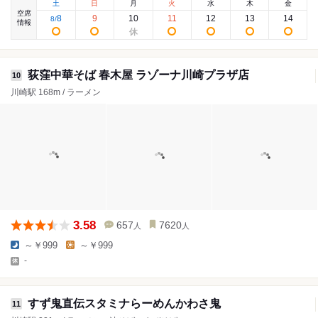
土
日
月
火
水
木
金
空席
8
9
10
11
12
13
14
8
/
情報
荻窪中華そば 春木屋 ラゾーナ川崎プラザ店
10
川崎駅 168m / ラーメン
3.58
657
7620
人
人
～￥999
～￥999
-
すず鬼直伝スタミナらーめんかわさ鬼
11