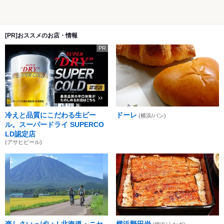
[PR]おススメのお店・情報
PR
冷えと品質にこだわる生ビー
ドーレ
(横浜/パン)
ル。スーパードライ SUPERCO
LD認定店
(アサヒビール)
楽しさいっぱい！北海道・ニセ
横浜野田岩