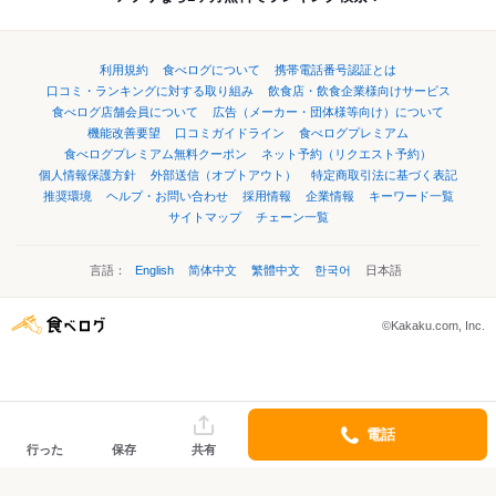
利用規約
食べログについて
携帯電話番号認証とは
口コミ・ランキングに対する取り組み
飲食店・飲食企業様向けサービス
食べログ店舗会員について
広告（メーカー・団体様等向け）について
機能改善要望
口コミガイドライン
食べログプレミアム
食べログプレミアム無料クーポン
ネット予約（リクエスト予約）
個人情報保護方針
外部送信（オプトアウト）
特定商取引法に基づく表記
推奨環境
ヘルプ・お問い合わせ
採用情報
企業情報
キーワード一覧
サイトマップ
チェーン一覧
言語：
English
简体中文
繁體中文
한국어
日本語
©Kakaku.com, Inc.
電話
行った
保存
共有