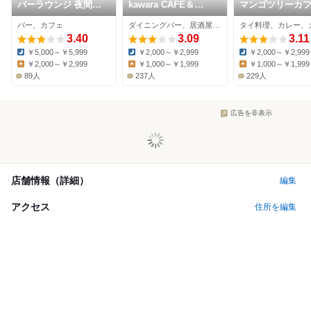
バーラウンジ 夜間飛
kawara CAFE＆
マンゴツリーカ
行 (川崎日航ホテル)
DINING 川崎モアーズ
川崎
バー、カフェ
ダイニングバー、居酒屋、カフェ
タイ料理、カレー、
店
3.40
3.09
3.11
￥5,000～￥5,999
￥2,000～￥2,999
￥2,000～￥2,999
Dinner:
Dinner:
Dinner:
￥2,000～￥2,999
￥1,000～￥1,999
￥1,000～￥1,999
Lunch:
Lunch:
Lunch:
89人
237人
229人
広告を非表示
店舗情報（詳細）
編集
アクセス
住所を編集