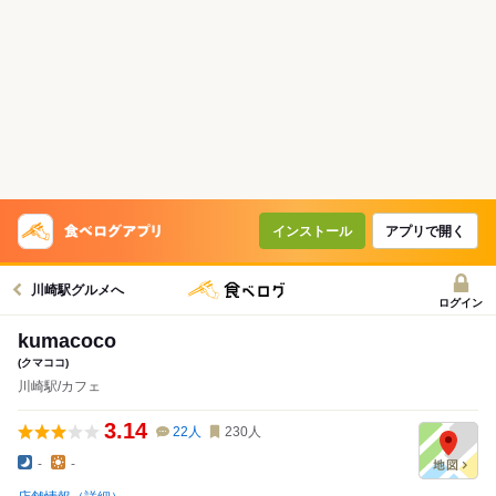
インストール
アプリで開く
川崎駅グルメへ
ログイン
kumacoco
(クマココ)
川崎駅/カフェ
3.14
22
人
230
人
-
-