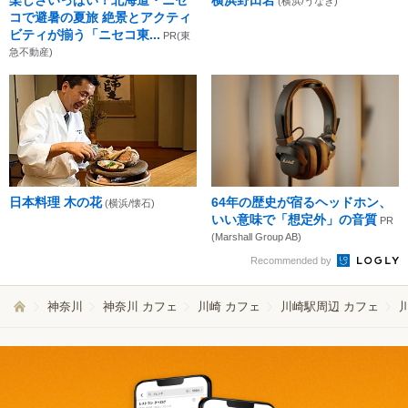
(横浜/うなぎ)
コで避暑の夏旅 絶景とアクティ
ビティが揃う「ニセコ東...
PR(東
急不動産)
日本料理 木の花
64年の歴史が宿るヘッドホン、
(横浜/懐石)
いい意味で「想定外」の音質
PR
(Marshall Group AB)
Recommended by
神奈川
神奈川 カフェ
川崎 カフェ
川崎駅周辺 カフェ