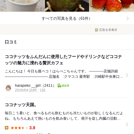
すべての写真を見る（61件）
広告を非表示
口コミ
ココナッツをふんだんに使用したフードやドリンクなどココナ
ッツの魅力に浸れる贅沢カフェ
こんにちは！ 今日も腹ペコ！はらぺこちゃんです。 ————店舗詳細
———————————— 店舗名 :クマココ 最寄駅 :川崎駅中央東口よ
り徒歩5分 住所 : ...
harapeko __girl
（2411）
2026/04 訪問
1回
ココナッツ天国。
毎日こう暑いと、食べるものも飲むものも冷たいものが欲しくなるんだよ
ね。 もちろんあえて熱いものを飲み食いして、発汗を促し内臓の活動を
活発にさせるということも良いことだけどさ。でも...
3.8
Lunch: