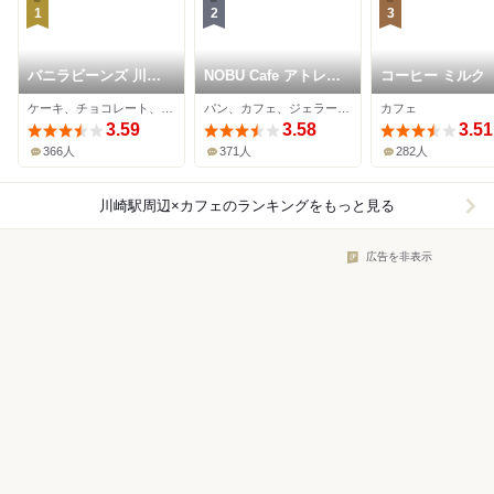
1
2
3
バニラビーンズ 川崎
NOBU Cafe アトレ川
コーヒー ミルク
アゼリア店
崎店
ケーキ、チョコレート、カフェ
パン、カフェ、ジェラート・アイスクリーム
カフェ
3.59
3.58
3.51
366人
371人
282人
川崎駅周辺×カフェ
のランキングをもっと見る
広告を非表示