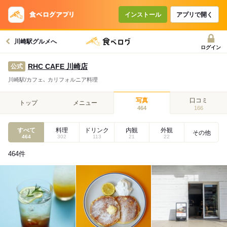
インストール
アプリで開く
川崎駅グルメへ
ログイン
RHC CAFE 川崎店
公式
川崎駅/カフェ､ カリフォルニア料理
写真
口コミ
トップ
メニュー
464
166
すべて
料理
ドリンク
内観
外観
その他
464
302
113
21
22
464
件