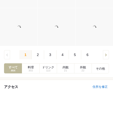
1
2
3
4
5
6
すべて
料理
ドリンク
内観
外観
その他
464
302
113
21
22
アクセス
住所を修正