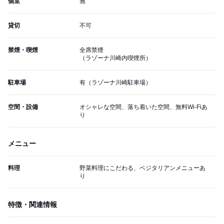
個室
無
貸切
不可
禁煙・喫煙
全席禁煙
（ラゾーナ川崎内喫煙所）
駐車場
有（ラゾーナ川崎駐車場）
空間・設備
オシャレな空間、落ち着いた空間、無料Wi-Fiあ
り
メニュー
料理
野菜料理にこだわる、ベジタリアンメニューあ
り
特徴・関連情報