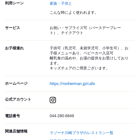
利用シーン
家族・子供と
こんな時によく使われます。
サービス
お祝い・サプライズ可（バースデープレー
ト）、テイクアウト
お子様連れ
子供可（乳児可、未就学児可、小学生可）、お
子様メニューあり、ベビーカー入店可
離乳食の温めや、お湯の提供をお受けしており
ます。
キッズチェアのご用意ございます。
ホームページ
https://ronherman.jp/cafe
公式アカウント
電話番号
044-280-6849
関連店舗情報
ラゾーナ川崎プラザのレストラン一覧