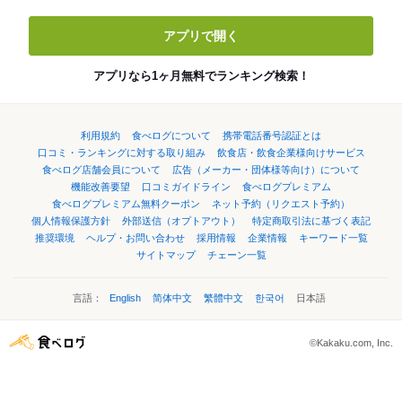
アプリで開く
アプリなら1ヶ月無料でランキング検索！
利用規約
食べログについて
携帯電話番号認証とは
口コミ・ランキングに対する取り組み
飲食店・飲食企業様向けサービス
食べログ店舗会員について
広告（メーカー・団体様等向け）について
機能改善要望
口コミガイドライン
食べログプレミアム
食べログプレミアム無料クーポン
ネット予約（リクエスト予約）
個人情報保護方針
外部送信（オプトアウト）
特定商取引法に基づく表記
推奨環境
ヘルプ・お問い合わせ
採用情報
企業情報
キーワード一覧
サイトマップ
チェーン一覧
言語：
English
简体中文
繁體中文
한국어
日本語
©Kakaku.com, Inc.