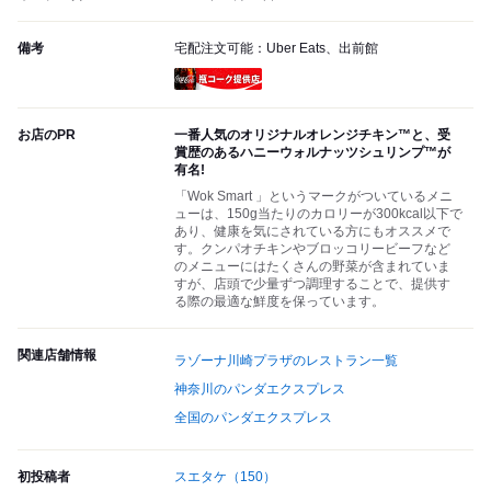
備考
宅配注文可能：Uber Eats、出前館
瓶コーク提供店
お店のPR
一番人気のオリジナルオレンジチキン™と、受
賞歴のあるハニーウォルナッツシュリンプ™が
有名!
「Wok Smart 」というマークがついているメニ
ューは、150g当たりのカロリーが300kcal以下で
あり、健康を気にされている方にもオススメで
す。クンパオチキンやブロッコリービーフなど
のメニューにはたくさんの野菜が含まれていま
すが、店頭で少量ずつ調理することで、提供す
る際の最適な鮮度を保っています。
関連店舗情報
ラゾーナ川崎プラザのレストラン一覧
神奈川のパンダエクスプレス
全国のパンダエクスプレス
初投稿者
スエタケ
（150）