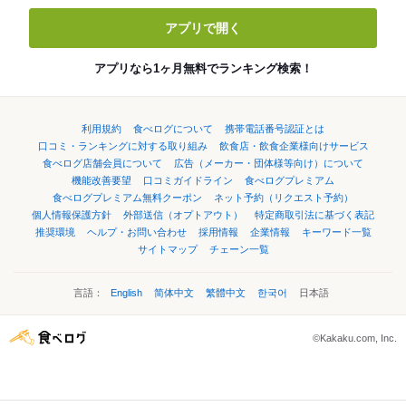
アプリで開く
アプリなら1ヶ月無料でランキング検索！
利用規約
食べログについて
携帯電話番号認証とは
口コミ・ランキングに対する取り組み
飲食店・飲食企業様向けサービス
食べログ店舗会員について
広告（メーカー・団体様等向け）について
機能改善要望
口コミガイドライン
食べログプレミアム
食べログプレミアム無料クーポン
ネット予約（リクエスト予約）
個人情報保護方針
外部送信（オプトアウト）
特定商取引法に基づく表記
推奨環境
ヘルプ・お問い合わせ
採用情報
企業情報
キーワード一覧
サイトマップ
チェーン一覧
言語：
English
简体中文
繁體中文
한국어
日本語
©Kakaku.com, Inc.