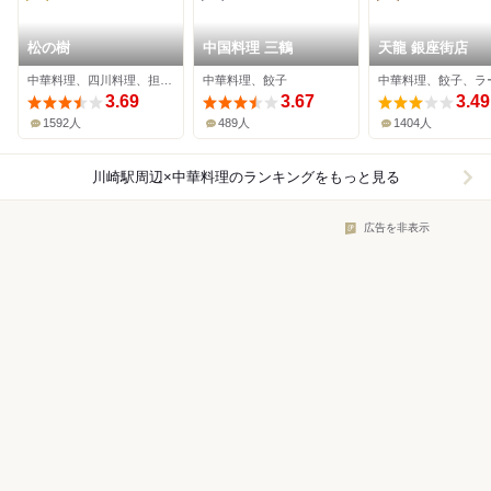
松の樹
中国料理 三鶴
天龍 銀座街店
中華料理、四川料理、担々麺
中華料理、餃子
中華料理、餃子、ラ
3.69
3.67
3.49
1592人
489人
1404人
川崎駅周辺×中華料理
のランキングをもっと見る
広告を非表示