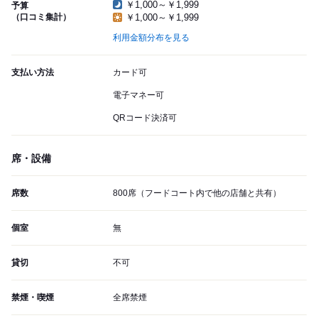
￥1,000～￥1,999
予算
（口コミ集計）
￥1,000～￥1,999
利用金額分布を見る
支払い方法
カード可
電子マネー可
QRコード決済可
席・設備
席数
800席（フードコート内で他の店舗と共有）
個室
無
貸切
不可
禁煙・喫煙
全席禁煙