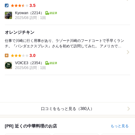
方や味付けなど、引っ掛かるものがあり眼中にな...
3.5
Dinner:
Kyowan
（2214）
2025/08 訪問
1回
オレンジチキン
仕事で川崎に行く用事があり、ラゾーナ川崎のフードコートで手早くラン
チ。『パンダエクスプレス』さんを初めて訪問してみた。 アメリカで人
気のアメリカンチャイニーズレストランらしく...
3.0
Lunch:
VOICE3
（2354）
2025/06 訪問
1回
口コミをもっと見る（380人）
[PR] 近くの中華料理のお店
もっと見る