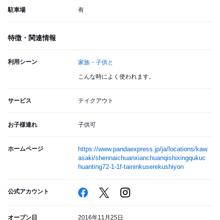
駐車場
有
特徴・関連情報
利用シーン
家族・子供と
こんな時によく使われます。
サービス
テイクアウト
お子様連れ
子供可
ホームページ
https://www.pandaexpress.jp/ja/locations/kaw
asaki/shennaichuanxianchuanqishixingqukuc
huanting72-1-1f-taininkuserekushiyon
公式アカウント
オープン日
2016年11月25日