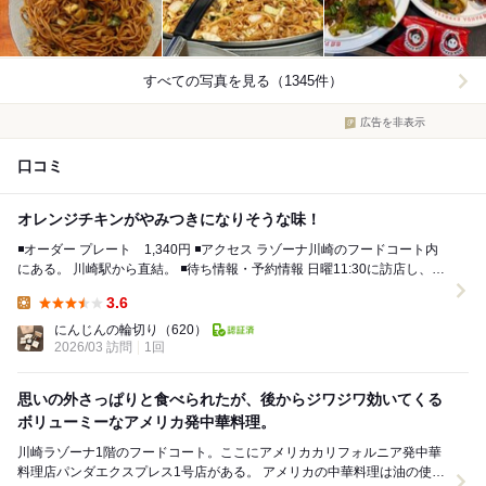
すべての写真を見る（1345件）
広告を非表示
口コミ
オレンジチキンがやみつきになりそうな味！
◾️オーダー プレート 1,340円 ◾️アクセス ラゾーナ川崎のフードコート内
にある。 川崎駅から直結。 ◾️待ち情報・予約情報 日曜11:30に訪店し、フ
ー...
3.6
Lunch:
にんじんの輪切り
（620）
2026/03 訪問
1回
思いの外さっぱりと食べられたが、後からジワジワ効いてくる
ボリューミーなアメリカ発中華料理。
川崎ラゾーナ1階のフードコート。ここにアメリカカリフォルニア発中華
料理店パンダエクスプレス1号店がある。 アメリカの中華料理は油の使い