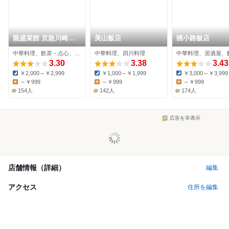
龍盛菜館 京急川崎駅
美山飯店
狸小路飯店
前店
中華料理、飲茶・点心、餃子
中華料理、四川料理
中華料理、居酒屋、
3.30
3.38
3.43
￥2,000～￥2,999
￥1,000～￥1,999
￥3,000～￥3,999
Dinner:
Dinner:
Dinner:
～￥999
～￥999
～￥999
Lunch:
Lunch:
Lunch:
154人
142人
174人
広告を非表示
店舗情報（詳細）
編集
アクセス
住所を編集