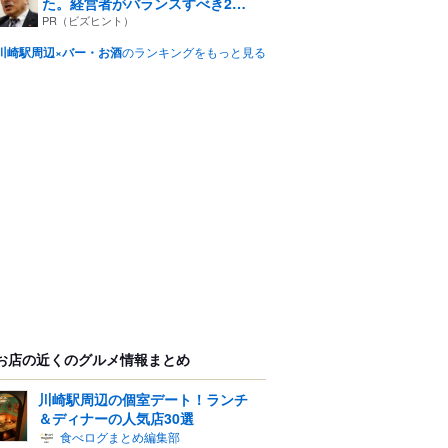
た。経営者がバランスすべき2
つ...
PR（ビズヒント）
川崎駅周辺×バー・お酒
のランキングをもっと見る
お店の近くのグルメ情報まとめ
川崎駅周辺の個室デート！ランチ
＆ディナーの人気店30選
食べログまとめ編集部