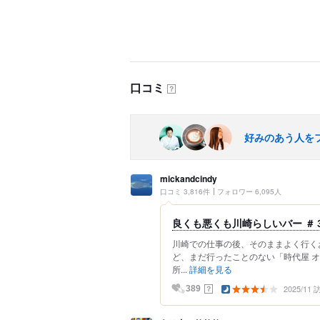
口コミ
？
好みのあう人を
mickandcindy
口コミ 3,816件
フォロワー 6,095人
良くも悪くも川崎らしいバー ＃
川崎での仕事の後、そのままよく行く
ど、まだ行ったことのない「時代屋 
所...
詳細を見る
2025/11
？
389