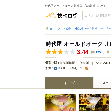
時代屋 オールドオーク 川崎店 - 京急川崎（バー）
食べログ
食べログ
神奈川
神奈川 バー
川崎 バー
川
時代屋 オールドオーク 川
3.44
125
人
最寄り駅：
京急川崎駅
[
神奈川
]
ジャンル：
予算：
￥4,000～￥4,999
-
トップ
メニ