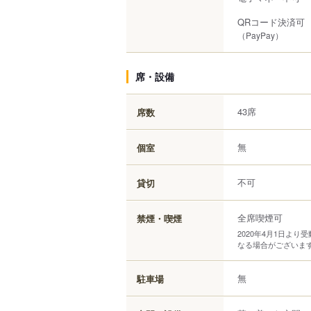
QRコード決済可
（PayPay）
席・設備
43席
席数
無
個室
不可
貸切
全席喫煙可
禁煙・喫煙
2020年4月1日よ
なる場合がございま
無
駐車場