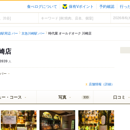
食べログについて
保有Vポイント
予約確認
行っ
崎駅周辺 バー
京急川崎駅 バー
時代屋 オールドオーク 川崎店
崎店
3939
人
バー
店舗情報（詳細）
ュー・コース
写真
口コミ
333