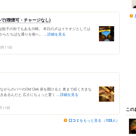
で(喫煙可・チャージなし)
) 実は餃子の街でもある川崎。 本日の〆はイケオジとしては
らたちばな通りを南へ。 ...
詳細を見る
 訪問
1回
がらのバーのOld Oak 扉を開けると 奥まで続く大きな
あるんだと 広さにちょっと驚く ...
詳細を見る
問
1回
この
口コミ
をもっと見る （
125
人）