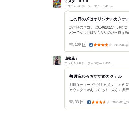
ミスターＸＸＸ
口コミ 4,267件
フォロワー 3,410人
この日の〆はオリジナルカクテル
訪問時のスコアは3.50(2025年6月
バーでなければならないのだw 市役所か
2025/06
？
109
山椒薫子
口コミ 5,159件
フォロワー 1,435人
毎月変わるおすすめカクテル
川崎なディープな通りの近くにある 昔な
カウンターがあって あ！こんなに奥行き
2023/04 訪
？
33