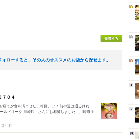
1
2
投稿する
フォローすると、その人のオススメのお店から探せます。
3
4
３７０４
お店で夕食を済ませた二軒目。 よく前の道は通るけれ
5
オールドオーク 川崎店」さんにお邪魔しました。川崎市役
 訪問
1回