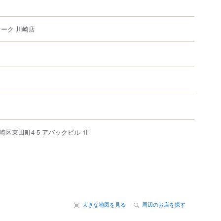
オーク 川崎店
崎区
東田町
4-5
アバックビル 1F
大きな地図を見る
周辺のお店を探す