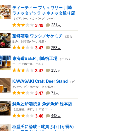
ティーティー ブリュワリー 川崎
ラチッタデッラ チネチッタ通り店
（ビアバー、ハンバーグ、バー）
3.49
231
人
望郷酒場 ワタシノサケミチ
（立ち
飲み、日本酒バー、海鮮）
3.47
253
人
東海道BEER 川崎宿工場
（ビアバ
ー、ビアホール、バル）
3.47
135
人
KAWASAKI Craft Beer Stand
（ビ
アバー、ビアホール、立ち飲み）
3.47
71
人
鮮魚と炉端焼き 魚炉魚炉 総本店
（居酒屋、海鮮、日本酒バー）
3.46
443
人
稲盛氏に論破・叱責され目が覚め