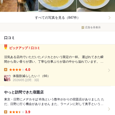
すべての写真を見る（847件）
広告を非表示
口コミ
ピックアップ！口コミ
活気ある店内でいただいたメジカとかいう限定の一杯。 運ばれてきた瞬
間から良い香りが漂い、丁寧な仕事ぶりが器の中から溢れています。 チ
ャーシューの仕上がりも完璧で、口の中でほどける食感がたまりません。
4.0
並ぶ時間はかかりますが、その先に待っている感動はひとしお。贅沢なラ
Lunch:
ンチタイムになりました。 ...
体脂肪減らしたい！
（66）
2026/05 訪問
3回
やっと訪問できた宿題店
東京・日野にメヂカそば 吟魚という数年がかりの宿題店がありました た
だ、日野に行く機会がありません また、ラーメンに対して奥手というの
もありますが、 遠征して食べに行くと...
3.9