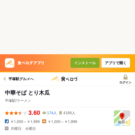
インストール
アプリで開く
平塚駅グルメへ
ログイン
中華そば とり木瓜
平塚駅/ラーメン
3.60
174
人
4189
人
￥1,000～￥1,999
￥1,000～￥1,999
月曜日、火曜日