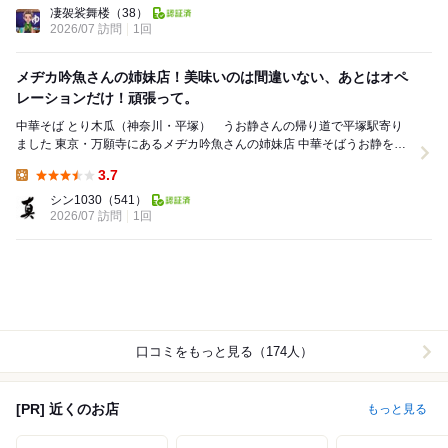
Lunch:
凄袈裟舞楼
（38）
2026/07 訪問
1回
メヂカ吟魚さんの姉妹店！美味いのは間違いない、あとはオペ
レーションだけ！頑張って。
中華そば とり木瓜（神奈川・平塚） うお静さんの帰り道で平塚駅寄り
ました 東京・万願寺にあるメヂカ吟魚さんの姉妹店 中華そばうお静を引
き継いだのが、メヂカ吟魚さんたまから、とり...
3.7
Lunch:
シン1030
（541）
2026/07 訪問
1回
口コミをもっと見る（174人）
[PR] 近くのお店
もっと見る