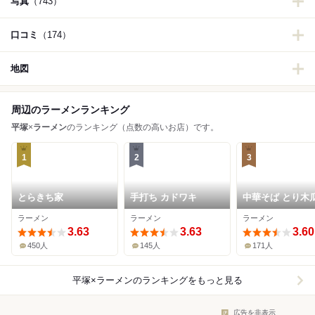
写真
（743）
口コミ
（174）
地図
周辺のラーメンランキング
平塚
×
ラーメン
のランキング（点数の高いお店）です。
1
2
3
とらきち家
手打ち カドワキ
中華そば とり木
ラーメン
ラーメン
ラーメン
3.63
3.63
3.60
450人
145人
171人
平塚×ラーメン
のランキングをもっと見る
広告を非表示