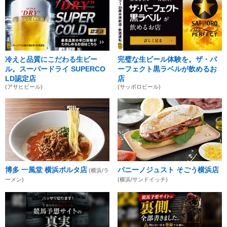
冷えと品質にこだわる生ビー
完璧な生ビール体験を。ザ・パ
ル。スーパードライ SUPERCO
ーフェクト黒ラベルが飲めるお
LD認定店
店
(アサヒビール)
(サッポロビール)
博多 一風堂 横浜ポルタ店
パニーノジュスト そごう横浜店
(横浜/ラ
ーメン)
(横浜/サンドイッチ)