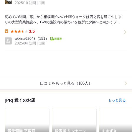
2025/10 訪問
1回
初めての訪問。寒川から相模川沿いの土曜ウォークは四之宮を経て久しぶ
りの大型商業施設へ。GWの施設内の賑わいを他所に夕刻へと向かうフー
ドホール内はアイドルタイムとあってか行列も見当た...
3.5
Lunch:
akkina62048
（151）
2025/04 訪問
1回
口コミをもっと見る（105人）
[PR] 近くのお店
もっと見る
満天酒場 平塚店
居酒屋 リンカーン
すきずき