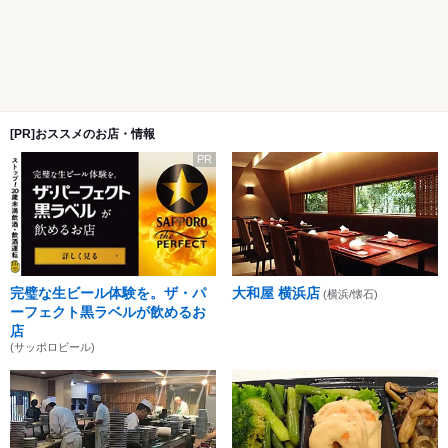
[PR]おススメのお店・情報
PR
完璧な生ビール体験を。ザ・パ
大和屋 横浜店
(横浜/懐石)
ーフェクト黒ラベルが飲めるお
店
(サッポロビール)