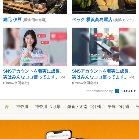
網元 伊豆
ペック 横浜高島屋店
(横浜/回転寿司)
(横浜/カフェ)
SNSアカウントを着実に成長。
SNSアカウントを着実に成長。
実はみんなココ使ってます。
実はみんなココ使ってます。
PR
PR
(Dreaw合同会社)
(Dreaw合同会社)
Recommended by
神奈川
神奈川 つけ麺
鎌倉・湘南 つけ麺
平塚 つけ麺