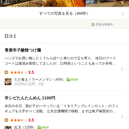
すべての写真を見る（444件）
広告を非表示
口コミ
青唐辛子酸辣つけ麺
ハンズでお買い物したくてららぽーと来たので立ち寄り。 休日のフード
コートは激混み覚悟してましたが、11時前ということもあってか余裕で
席を確保できつつ、購入待ち2名の後ろに並び買う...
3.5
Lunch:
ただ食え！ラーメンマン
（434）
2026/01 訪問
2回
辛シビたんたんめん 1100円
休日の今日、我が子がハマっている「イタリアンブレインロット」のフィ
ギュアを入手すべく活動。 公共交通機関で移動、まずは東戸塚西武のヴ
ィレッジヴァンガードへ行ってみるもキーホルダー...
3.5
Lunch:
紅犬
（1209）