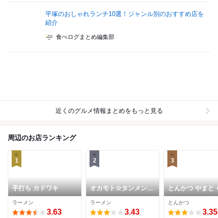
平塚のおしゃれランチ10選！ジャンル別のおすすめ店を
紹介
食べログまとめ編集部
近くのグルメ情報まとめをもっと見る
周辺のお店ランキング
1
2
3
手打ち カドワキ
オカモト☆タンメン。
とんかつ やまと 
平塚店
ぽーと湘南平塚
ラーメン
ラーメン
とんかつ
3.63
3.43
3.35