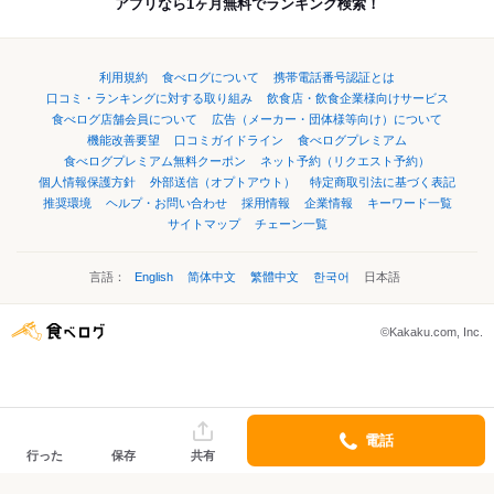
アプリなら1ヶ月無料でランキング検索！
利用規約
食べログについて
携帯電話番号認証とは
口コミ・ランキングに対する取り組み
飲食店・飲食企業様向けサービス
食べログ店舗会員について
広告（メーカー・団体様等向け）について
機能改善要望
口コミガイドライン
食べログプレミアム
食べログプレミアム無料クーポン
ネット予約（リクエスト予約）
個人情報保護方針
外部送信（オプトアウト）
特定商取引法に基づく表記
推奨環境
ヘルプ・お問い合わせ
採用情報
企業情報
キーワード一覧
サイトマップ
チェーン一覧
言語：
English
简体中文
繁體中文
한국어
日本語
©Kakaku.com, Inc.
電話
行った
保存
共有