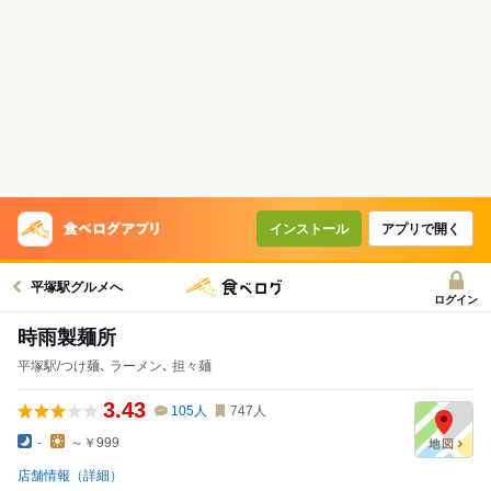
インストール
アプリで開く
平塚駅グルメへ
ログイン
時雨製麺所
平塚駅/つけ麺､ ラーメン､ 担々麺
3.43
105
人
747
人
-
～￥999
店舗情報（詳細）