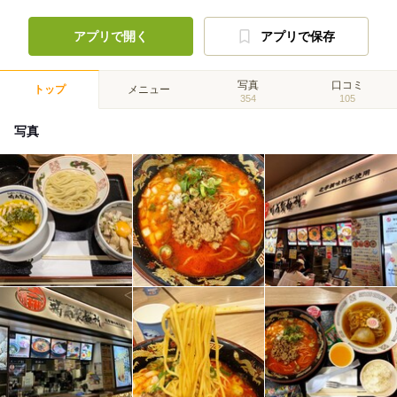
アプリで開く
アプリで保存
写真
口コミ
トップ
メニュー
354
105
写真