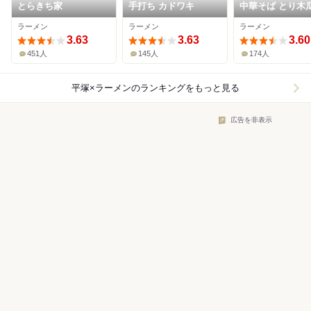
とらきち家
手打ち カドワキ
中華そば とり木
ラーメン
ラーメン
ラーメン
3.63
3.63
3.60
451人
145人
174人
平塚×ラーメン
のランキングをもっと見る
広告を非表示