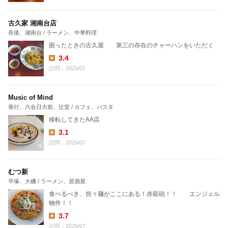
古久家 湘南台店
長後、湘南台 / ラーメン、中華料理
困ったときの古久屋 第三の存在のチャーハンをいただく
3.4
Lunch:
訪問：2026/07
Music of Mind
善行、六会日大前、辻堂 / カフェ、パスタ
移転してきたAA店
3.1
Lunch:
訪問：2026/07
むつ新
平塚、大磯 / ラーメン、居酒屋
食べるべき、担々麺がここにある！赤龍砲！！ エンジェル
物件！！
3.7
Lunch:
訪問：2026/07