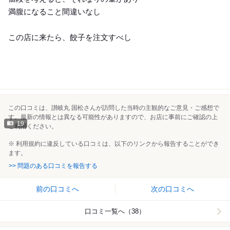
満腹になること間違いなし
この店に来たら、餃子を注文すべし
この口コミは、讃岐丸 国松さんが訪問した当時の主観的なご意見・ご感想で
す。最新の情報とは異なる可能性がありますので、お店に事前にご確認の上
19
ご利用ください。
※ 利用規約に違反している口コミは、以下のリンクから報告することができ
ます。
>> 問題のある口コミを報告する
前の口コミへ
次の口コミへ
口コミ一覧へ（38）