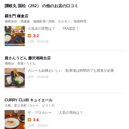
讃岐丸 国松（252） の他のお店の口コミ
羅生門 鎌倉店
湘南深沢、西鎌倉、湘南町屋 / 焼肉、ホルモン、韓国料理
人気店の実態は？ YAA認定！
3.2
Lunch:
訪問：2026/08
資さんうどん 藤沢湘南台店
湘南台、長後 / うどん
カレーも結構おいしい 駐車場は時間内でも精算が必要
訪問：2026/08
CURRY CLUB キュイエール
大船、富士見町 / カレー、ビストロ
ザ・プロカレー 人気の理由は？
3.6
Lunch:
訪問：2026/07