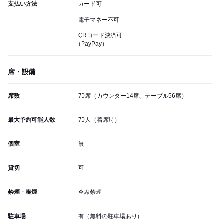
支払い方法
カード可
電子マネー不可
QRコード決済可
（PayPay）
席・設備
席数
70席（カウンター14席、テーブル56席）
最大予約可能人数
70人（着席時）
個室
無
貸切
可
禁煙・喫煙
全席禁煙
駐車場
有（無料の駐車場あり）