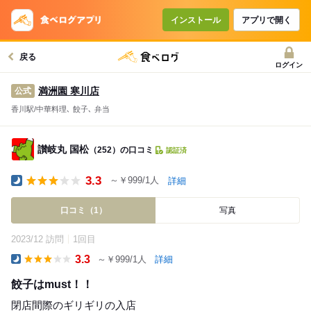
インストール
アプリで開く
戻る
ログイン
満洲園 寒川店
公式
香川駅/中華料理､ 餃子､ 弁当
讃岐丸 国松
（252）の口コミ
認証済
3.3
～￥999/1人
詳細
Dinner
口コミ（1）
写真
2023/12 訪問
1回目
3.3
～￥999/1人
詳細
Dinner
餃子はmust！！
閉店間際のギリギリの入店