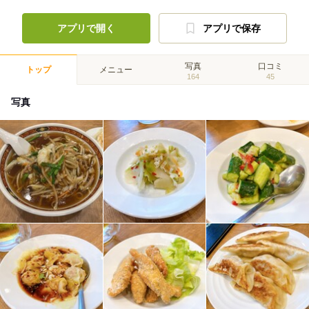
アプリで開く
アプリで保存
写真
口コミ
トップ
メニュー
164
45
写真