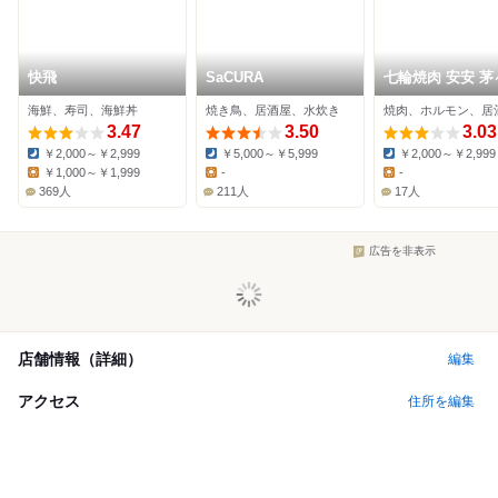
快飛
SaCURA
七輪焼肉 安安 茅
店
海鮮、寿司、海鮮丼
焼き鳥、居酒屋、水炊き
焼肉、ホルモン、居
3.47
3.50
3.03
￥2,000～￥2,999
￥5,000～￥5,999
￥2,000～￥2,999
Dinner:
Dinner:
Dinner:
￥1,000～￥1,999
-
-
Lunch:
Lunch:
Lunch:
369人
211人
17人
広告を非表示
店舗情報（詳細）
編集
アクセス
住所を編集