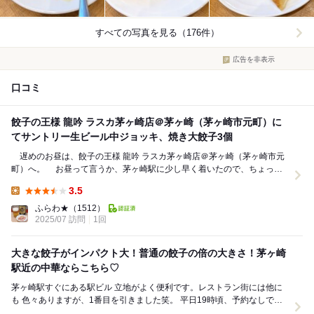
すべての写真を見る（176件）
広告を非表示
口コミ
餃子の王様 龍吟 ラスカ茅ヶ崎店＠茅ヶ崎（茅ヶ崎市元町）に
てサントリー生ビール中ジョッキ、焼き大餃子3個
遅めのお昼は、餃子の王様 龍吟 ラスカ茅ヶ崎店＠茅ヶ崎（茅ヶ崎市元
町）へ。 お昼って言うか、茅ヶ崎駅に少し早く着いたので、ちょっと
つまんでいこうかと。 魅力的な料理が紹介...
3.5
Lunch:
ふらわ★
（1512）
2025/07 訪問
1回
大きな餃子がインパクト大！普通の餃子の倍の大きさ！茅ヶ崎
駅近の中華ならこちら♡
茅ヶ崎駅すぐにある駅ビル 立地がよく便利です。レストラン街には他に
も 色々ありますが、1番目を引きました笑。 平日19時頃、予約なしで初
来店しました。 中には団...