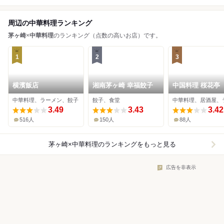
周辺の中華料理ランキング
茅ヶ崎
×
中華料理
のランキング（点数の高いお店）です。
1
2
3
横濱飯店
湘南茅ヶ崎 幸福餃子
中国料理 桜花亭
中華料理、ラーメン、餃子
餃子、食堂
3.49
3.43
3.42
516人
150人
88人
茅ヶ崎×中華料理
のランキングをもっと見る
広告を非表示