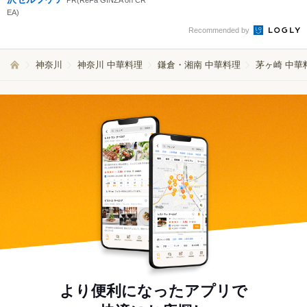
PR(ReFa GINZA on CR
EA)
Recommended by
神奈川
神奈川 中華料理
鎌倉・湘南 中華料理
茅ヶ崎 中華
より便利になったアプリで