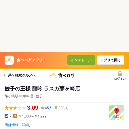
インストール
アプリで開く
茅ケ崎駅グルメへ
ログイン
餃子の王様 龍吟 ラスカ茅ヶ崎店
茅ケ崎駅/中華料理､ 餃子
3.09
45
人
320
人
-
￥1,000～￥1,999
店舗情報（詳細）