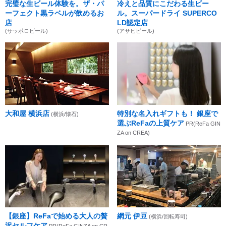
完璧な生ビール体験を。ザ・パ
冷えと品質にこだわる生ビー
ーフェクト黒ラベルが飲めるお
ル。スーパードライ SUPERCO
店
LD認定店
(サッポロビール)
(アサヒビール)
大和屋 横浜店
特別な名入れギフトも！ 銀座で
(横浜/懐石)
選ぶReFaの上質ケア
PR(ReFa GIN
ZA on CREA)
【銀座】ReFaで始める大人の贅
網元 伊豆
(横浜/回転寿司)
沢セルフケア