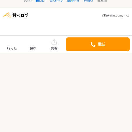
言語：
English
简体中文
繁體中文
한국어
日本語
©Kakaku.com, Inc.
電話
行った
保存
共有