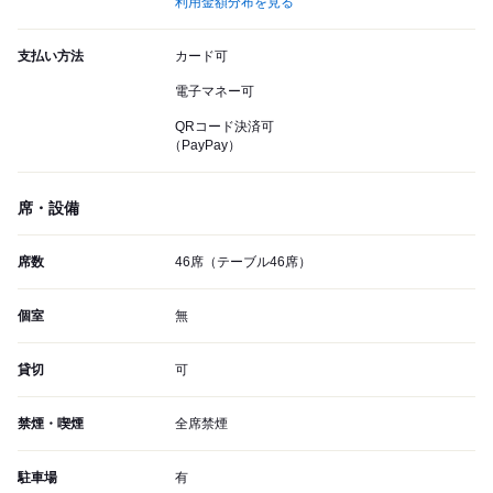
利用金額分布を見る
支払い方法
カード可
電子マネー可
QRコード決済可
（PayPay）
席・設備
席数
46席（テーブル46席）
個室
無
貸切
可
禁煙・喫煙
全席禁煙
駐車場
有