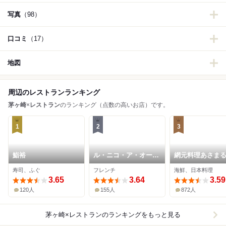
写真
（98）
口コミ
（17）
地図
周辺のレストランランキング
茅ヶ崎
×
レストラン
のランキング（点数の高いお店）です。
1
2
3
鮨裕
ル・ニコ・ア・オーミ
網元料理あさま
ナミ
寿司、ふぐ
フレンチ
海鮮、日本料理
3.65
3.64
3.59
120人
155人
872人
茅ヶ崎×レストラン
のランキングをもっと見る