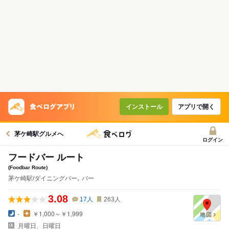
インストール
アプリで開く
茅ケ崎駅グルメへ
ログイン
フードバー ルート
(Foodbar Route)
茅ケ崎駅/ダイニングバー､ バー
3.08
17
人
263
人
-
￥1,000～￥1,999
月曜日、日曜日