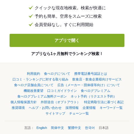
クイックな現在地検索。検索が快適に
予約も簡単。空席をスムーズに検索
会員登録なし。すぐに利用開始
アプリで開く
アプリなら1ヶ月無料でランキング検索！
利用規約
食べログについて
携帯電話番号認証とは
口コミ・ランキングに対する取り組み
飲食店・飲食企業様向けサービス
食べログ店舗会員について
広告（メーカー・団体様等向け）について
機能改善要望
口コミガイドライン
食べログプレミアム
食べログプレミアム無料クーポン
ネット予約（リクエスト予約）
個人情報保護方針
外部送信（オプトアウト）
特定商取引法に基づく表記
推奨環境
ヘルプ・お問い合わせ
採用情報
企業情報
キーワード一覧
サイトマップ
チェーン一覧
言語：
English
简体中文
繁體中文
한국어
日本語