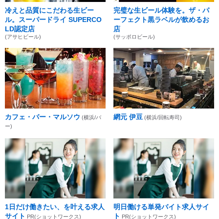
冷えと品質にこだわる生ビー
完璧な生ビール体験を。ザ・パ
ル。スーパードライ SUPERCO
ーフェクト黒ラベルが飲めるお
LD認定店
店
(アサヒビール)
(サッポロビール)
カフェ・バー・マルソウ
網元 伊豆
(横浜/バ
(横浜/回転寿司)
ー)
1日だけ働きたい、を叶える求人
明日働ける単発バイト求人サイ
サイト
ト
PR(ショットワークス)
PR(ショットワークス)