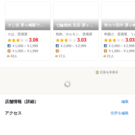
そじ坊 茅ヶ崎駅ラス
七輪焼肉 安安 茅ヶ崎
串カツ田中 茅ヶ
カ店
店
口店
そば、居酒屋
焼肉、ホルモン、居酒屋
串揚げ、居酒屋、う
3.06
3.03
3.03
￥1,000～￥1,999
￥2,000～￥2,999
￥2,000～￥2,999
Dinner:
Dinner:
Dinner:
￥1,000～￥1,999
-
￥1,000～￥1,999
Lunch:
Lunch:
Lunch:
43人
17人
21人
広告を非表示
店舗情報（詳細）
編集
アクセス
住所を編集