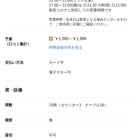
11:30～15:00(ランチ営業)
17:00～22:00(酒のL.O.21:30 ※料理L.O.21:00)
新型コロナに対応しての営業時間です
営業時間・定休日は変更となる場合がございますの
で、ご来店前に店舗にご確認ください。
￥1,000～￥1,999
予算
（口コミ集計）
利用金額分布を見る
支払い方法
カード可
電子マネー可
席・設備
席数
19席（カウンター3 テーブル16）
個室
無
貸切
不可