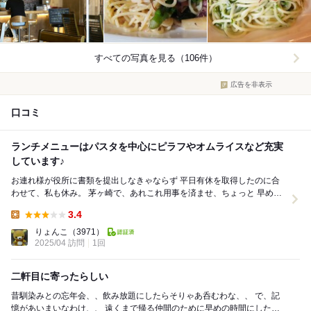
すべての写真を見る（106件）
広告を非表示
口コミ
ランチメニューはパスタを中心にピラフやオムライスなど充実
しています♪
お連れ様が役所に書類を提出しなきゃならず 平日有休を取得したのに合
わせて、私も休み。 茅ヶ崎で、あれこれ用事を済ませ、ちょっと 早めの
ランチを頂こうとウロウロ。 11時から...
3.4
Lunch:
りょんこ
（3971）
2025/04 訪問
1回
二軒目に寄ったらしい
昔馴染みとの忘年会、、飲み放題にしたらそりゃあ呑むわな、、 で、記
憶があいまいなわけ、、 遠くまで帰る仲間のために早めの時間にしたと