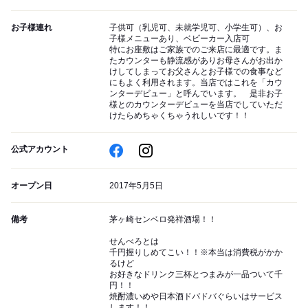
お子様連れ
子供可（乳児可、未就学児可、小学生可）、お
子様メニューあり、ベビーカー入店可
特にお座敷はご家族でのご来店に最適です。ま
たカウンターも静流感がありお母さんがお出か
けしてしまってお父さんとお子様での食事など
にもよく利用されます。当店ではこれを「カウ
ンターデビュー」と呼んでいます。 是非お子
様とのカウンターデビューを当店でしていただ
けたらめちゃくちゃうれしいです！！
公式アカウント
オープン日
2017年5月5日
備考
茅ヶ崎センベロ発祥酒場！！
せんべろとは
千円握りしめてこい！！※本当は消費税がかか
るけど
お好きなドリンク三杯とつまみが一品ついて千
円！！
焼酎濃いめや日本酒ドバドバぐらいはサービス
します！！