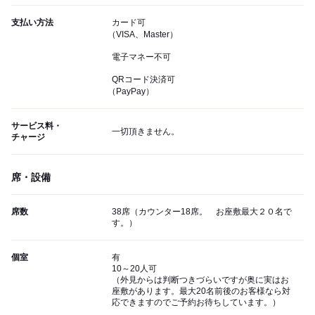
支払い方法
カード可
（VISA、Master）
電子マネー不可
QRコード決済可
（PayPay）
サービス料・
一切頂きません。
チャージ
席・設備
席数
38席（カウンター18席。 お座敷最大２０名で
す。）
個室
有
10～20人可
（外見からは判断つきづらいですが奥に実はお
座敷があります。最大20名前後のお客様なら対
応できますのでご予約お待ちしています。）