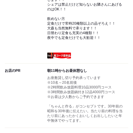
シェアは禁止だけど知らないお隣さんにあげる
のはOK！！
飲めない方
定食だけで常時20種類以上の品ぞろえ！！
大森も当然無料で承ります！！
日替わり定食も充実の4種類！！
夜中でも定食だけでも大歓迎！！
瓶コーク提供店
お店のPR
朝11時からお昼休憩なし
お座敷貸し切り予約承っています
※10名～20名前後
※2時間飲み放題料理10品3000円コース
※3時間飲み放題鍋付き12品4000円コース
※お昼は少人数からご予約できます
「ちゃんと作る」がコンセプトです。30年前の
昭和を30年後に伝えたい。当たり前の料理を当
たり前にあったかくおいしくお出ししたいと年
中無休でやってます。