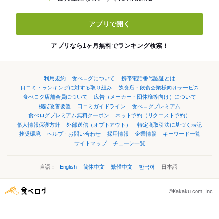
アプリで開く
アプリなら1ヶ月無料でランキング検索！
利用規約
食べログについて
携帯電話番号認証とは
口コミ・ランキングに対する取り組み
飲食店・飲食企業様向けサービス
食べログ店舗会員について
広告（メーカー・団体様等向け）について
機能改善要望
口コミガイドライン
食べログプレミアム
食べログプレミアム無料クーポン
ネット予約（リクエスト予約）
個人情報保護方針
外部送信（オプトアウト）
特定商取引法に基づく表記
推奨環境
ヘルプ・お問い合わせ
採用情報
企業情報
キーワード一覧
サイトマップ
チェーン一覧
言語：
English
简体中文
繁體中文
한국어
日本語
©Kakaku.com, Inc.