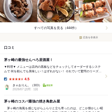
すべての写真を見る（444件）
広告を非表示
口コミ
茅ヶ崎の最強せんべろ居酒屋！
▼料理▼ メニューは店内の黒板などをチェックしてオーダーするシステ
ムで 何を頼んでも美味しい！はずれがない！ それでいて驚愕のリーズナ
ブルさ。 もつ煮は一般的には味噌味が多...
4.5
Dinner:
きゃおりん。
（303）
2026/07 訪問
1回
茅ヶ崎のコスパ最強の焼き鳥飲み屋
茅ヶ崎の海風を感じながらふらりと立ち寄ったのは、どこか懐かしい昭