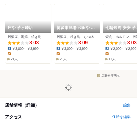
庄や 茅ヶ崎店
博多串酒場 和田や 茅
七輪焼肉 安安 茅
ヶ崎店
店
居酒屋、海鮮、焼き鳥
居酒屋、焼き鳥、もつ鍋
焼肉、ホルモン、居
3.03
3.09
3.03
￥3,000～￥3,999
￥3,000～￥3,999
￥2,000～￥2,999
Dinner:
Dinner:
Dinner:
-
-
-
Lunch:
Lunch:
Lunch:
21人
29人
17人
広告を非表示
店舗情報（詳細）
編集
アクセス
住所を編集