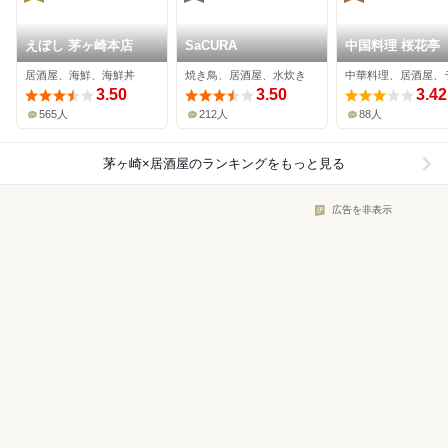
えぼし 茅ヶ崎本店
SaCURA
中国料理 桜花亭
居酒屋、海鮮、海鮮丼
焼き鳥、居酒屋、水炊き
3.50
3.50
3.42
565人
212人
88人
茅ヶ崎×居酒屋
のランキングをもっと見る
広告を非表示