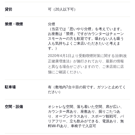
貸切
可（20人以下可）
禁煙・喫煙
分煙
（当店では「思いやり分煙」を考えています。
お座敷は「禁煙」ですがカウンターはチェーン
スモーカーの方も歓迎です。吸わない人も吸う
人も気持ちよくご来店いただきたいと考えま
す。）
2020年4月1日より受動喫煙対策に関する法律(改
正健康増進法）が施行されており、最新の情報
と異なる場合がございますので、ご来店前に店
舗にご確認ください。
駐車場
有（敷地内7台※目の前です。ガツンと止めてく
ださい）
空間・設備
オシャレな空間、落ち着いた空間、席が広い、
カウンター席あり、座敷あり、掘りごたつあ
り、オープンテラスあり、スポーツ観戦可、バ
リアフリー、立ち飲みができる、電源あり、無
料Wi-Fiあり、車椅子で入店可