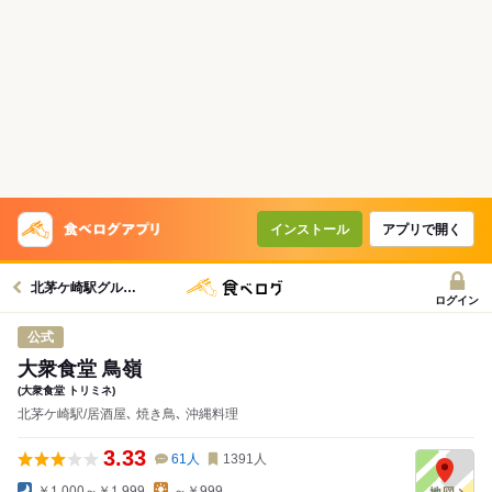
インストール
アプリで開く
北茅ケ崎駅グルメへ
ログイン
公式
大衆食堂 鳥嶺
(大衆食堂 トリミネ)
北茅ケ崎駅/居酒屋､ 焼き鳥､ 沖縄料理
3.33
61
人
1391
人
￥1,000～￥1,999
～￥999