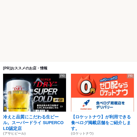
[PR]おススメのお店・情報
PR
PR
冷えと品質にこだわる生ビー
【ロケットナウ】が利用できる
ル。スーパードライ SUPERCO
食べログ掲載店舗をご紹介しま
LD認定店
す。
(アサヒビール)
(ロケットナウ)