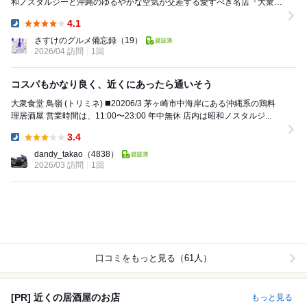
和ノスタルジーと沖縄のゆるやかな空気が交差する愛すべき名店『大衆食
堂 鳥嶺』。扉を開けると80年代のJ-POPが心...
4.1
Dinner:
さすけのグルメ備忘録
（19）
2026/04 訪問
1回
コスパもかなり良く、近くにあったら通いそう
大衆食堂 鳥嶺 (トリミネ) ◼️20206/3 茅ヶ崎市中海岸にある沖縄系の鶏料
理居酒屋 営業時間は、11:00〜23:00 年中無休 店内は昭和ノスタルジ...
3.4
Dinner:
dandy_takao
（4838）
2026/03 訪問
1回
口コミをもっと見る（61人）
[PR] 近くの居酒屋のお店
もっと見る