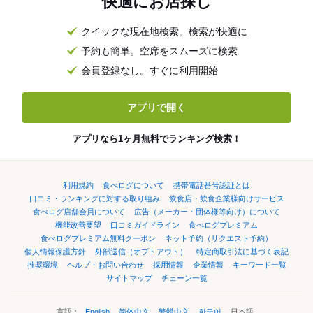
快適にお店探し
クイックな現在地検索。検索が快適に
予約も簡単。空席をスムーズに検索
会員登録なし。すぐに利用開始
アプリで開く
アプリなら1ヶ月無料でランキング検索！
利用規約
食べログについて
携帯電話番号認証とは
口コミ・ランキングに対する取り組み
飲食店・飲食企業様向けサービス
食べログ店舗会員について
広告（メーカー・団体様等向け）について
機能改善要望
口コミガイドライン
食べログプレミアム
食べログプレミアム無料クーポン
ネット予約（リクエスト予約）
個人情報保護方針
外部送信（オプトアウト）
特定商取引法に基づく表記
推奨環境
ヘルプ・お問い合わせ
採用情報
企業情報
キーワード一覧
サイトマップ
チェーン一覧
言語：
English
简体中文
繁體中文
한국어
日本語