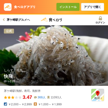
コースで使えるクーポン
戻る
インストール
アプリで開く
茅ケ崎駅グルメへ
クーポンを利用せず予約する
ログイン
公式
しらすと地魚
快飛
(かっとび)
茅ケ崎駅/海鮮､ 寿司､ 海鮮丼
3.47
369
人
11093
人
￥2,000～￥2,999
￥1,000～￥1,999