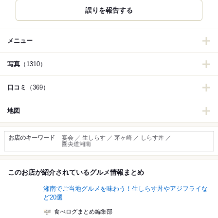
誤りを報告する
メニュー
写真
（1310）
口コミ
（369）
地図
お店のキーワード
宴会 ／ 生しらす ／ 茅ヶ崎 ／ しらす丼 ／
圏央道湘南
このお店が紹介されているグルメ情報まとめ
湘南でご当地グルメを味わう！生しらす丼やアジフライな
ど20選
食べログまとめ編集部