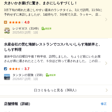
大きいかき揚げに驚き、まさにしらすづくし！
3月下旬の晴れた過ごしやすい週末のランチタイム、3人で訪問。11:50に
予約せずに来訪しましたが、1組待ちで、3分程で入店。ラッキー。 店内
はテーブル席のほか、カウンター席があります。この日は残念ながら、不
4.0
漁のため、生しらす料理はないとのことですが、事前に決めていた通り、
Lunch:
しらすづくし御膳を注文。ミ...
レジギガス
（3149）
2025/03 訪問
1回
水産会社の営む海鮮レストランでコスパいいしらす海鮮丼と、
しらす料理
連休中日の日曜日午後７時半頃、訪問しました。 ちょうど前にいたお客
さんが席に通されたところで、５分ほど待って通されました。 この日は
生しらすは終了とのこと。 釜揚げしらす...
3.7
Dinner:
タンタンの冒険
（158）
2026/07 訪問
1回
口コミをもっと見る（369人）
店舗情報（詳細）
修正