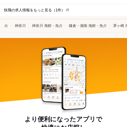
快飛の求人情報をもっと見る（
1
件）
神奈川
神奈川 海鮮・魚介
鎌倉・湘南 海鮮・魚介
茅ヶ崎 
より便利になったアプリで