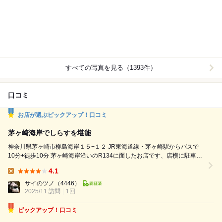
すべての写真を見る（1393件）
口コミ
お店が選ぶピックアップ！口コミ
茅ヶ崎海岸でしらすを堪能
神奈川県茅ヶ崎市柳島海岸１５−１２ JR東海道線・茅ヶ崎駅からバスで
10分+徒歩10分 茅ヶ崎海岸沿いのR134に面したお店です、店横に駐車場
有 北陸で美味しいものを食べ歩いてきて私、お留守番の妻に御奉仕 妻の
4.1
大好物の生しらすを食べに訪問 海の状況では入荷無しとなることも多々
Lunch:
ですが本日は無事にありつけます 平日の11:30頃入店、落ち着いた店内に
サイのツノ
（4446）
2025/11 訪問
先客4組 注文は妻が【朝採...
1回
ピックアップ！口コミ