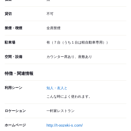
貸切
不可
禁煙・喫煙
全席禁煙
駐車場
有（７台（うち１台は軽自動車専用））
空間・設備
カウンター席あり、座敷あり
特徴・関連情報
利用シーン
知人・友人と
こんな時によく使われます。
ロケーション
一軒家レストラン
ホームページ
http://t-oozeki-s.com/