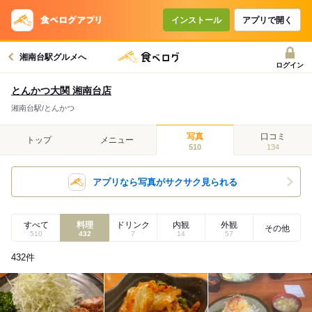
インストール
アプリで開く
湘南台駅グルメへ
ログイン
とんかつ大関 湘南台店
湘南台駅/とんかつ
写真
口コミ
トップ
メニュー
510
134
アプリなら写真がサクサク見られる
すべて
料理
ドリンク
内観
外観
その他
510
432
7
14
57
432
件