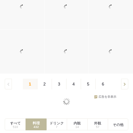
1
2
3
4
5
6
広告を非表示
すべて
料理
ドリンク
内観
外観
その他
510
432
7
14
57