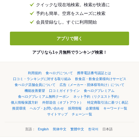
クイックな現在地検索。検索が快適に
予約も簡単。空席をスムーズに検索
会員登録なし。すぐに利用開始
アプリで開く
アプリなら1ヶ月無料でランキング検索！
利用規約
食べログについて
携帯電話番号認証とは
口コミ・ランキングに対する取り組み
飲食店・飲食企業様向けサービス
食べログ店舗会員について
広告（メーカー・団体様等向け）について
機能改善要望
口コミガイドライン
食べログプレミアム
食べログプレミアム無料クーポン
ネット予約（リクエスト予約）
個人情報保護方針
外部送信（オプトアウト）
特定商取引法に基づく表記
推奨環境
ヘルプ・お問い合わせ
採用情報
企業情報
キーワード一覧
サイトマップ
チェーン一覧
言語：
English
简体中文
繁體中文
한국어
日本語