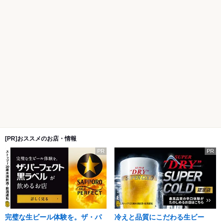
[PR]おススメのお店・情報
PR
PR
完璧な生ビール体験を。ザ・パ
冷えと品質にこだわる生ビー