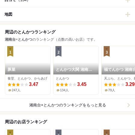
地図
周辺のとんかつランキング
湘南台
×
とんかつ
のランキング（点数の高いお店）です。
1
2
3
豚菜
とんかつ大関 湘南台
福てんかつ 湘南
店
前店
食堂、とんかつ、からあげ
とんかつ
天ぷら、とんかつ、
3.47
3.45
3.29
247人
134人
79人
湘南台×とんかつ
のランキングをもっと見る
周辺のお店ランキング