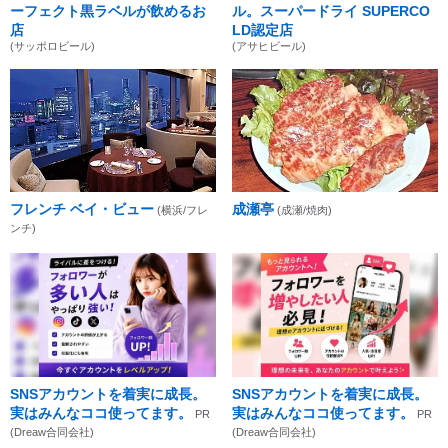
ーフェクト黒ラベルが飲めるお
ル。スーパードライ SUPERCO
店
LD認定店
(サッポロビール)
(アサヒビール)
フレンチ ベイ・ビュー
成瀬亭
(横浜/フレ
(成瀬/焼肉)
ンチ)
SNSアカウントを着実に成長。
SNSアカウントを着実に成長。
実はみんなココ使ってます。
実はみんなココ使ってます。
PR
PR
(Dreaw合同会社)
(Dreaw合同会社)