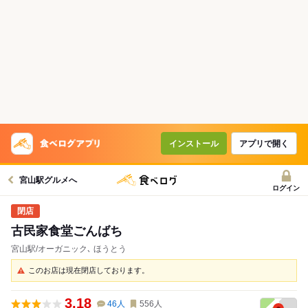
インストール
アプリで開く
宮山駅グルメへ
ログイン
古民家食堂ごんばち
宮山駅/オーガニック､ ほうとう
このお店は現在閉店しております。
3.18
46
人
556
人