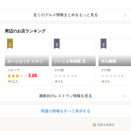
近くのグルメ情報まとめをもっと見る
周辺のお店ランキング
1
2
2
みーとはうす カネコ
いいじま果樹園 直売
井出農園
所
コロッケ
その他
その他
3.06
-
-
11人
1人
2人
湘南台
のレストラン情報を見る
関連の情報をすべて表示する
広告を非表示