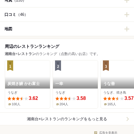
写真
（253）
口コミ
（46）
地図
周辺のレストランランキング
湘南台
×
レストラン
のランキング（点数の高いお店）です。
1
2
3
炭焼き鰻 かわ富士
一幸
うな善
うなぎ
うなぎ
うなぎ、焼き鳥
3.62
3.58
3.57
100人
204人
165人
湘南台×レストラン
のランキングをもっと見る
広告を非表示