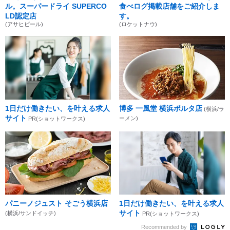
ル。スーパードライ SUPERCO
食べログ掲載店舗をご紹介しま
LD認定店
す。
(アサヒビール)
(ロケットナウ)
1日だけ働きたい、を叶える求人
博多 一風堂 横浜ポルタ店
(横浜/ラ
サイト
ーメン)
PR(ショットワークス)
パニーノジュスト そごう横浜店
1日だけ働きたい、を叶える求人
サイト
(横浜/サンドイッチ)
PR(ショットワークス)
Recommended by