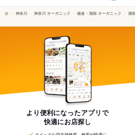
神奈川
神奈川 オーガニック
鎌倉・湘南 オーガニック
湘
より便利になったアプリで
快適にお店探し
クイックな現在地検索。検索が快適に