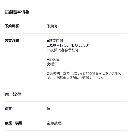
店舗基本情報
予約可否
予約可
営業時間
■営業時間
10:00～17:00（L.O.16:30）
※夜間は宴会予約可
■定休日
火曜日
営業時間・定休日は変更となる場合がございますの
で、ご来店前に店舗にご確認ください。
席・設備
個室
無
禁煙・喫煙
全席禁煙