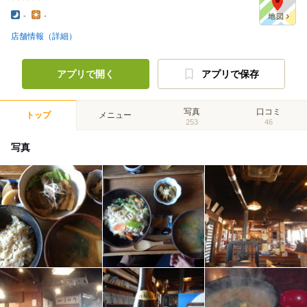
-
-
店舗情報（詳細）
アプリで開く
アプリで保存
写真
口コミ
トップ
メニュー
253
46
写真