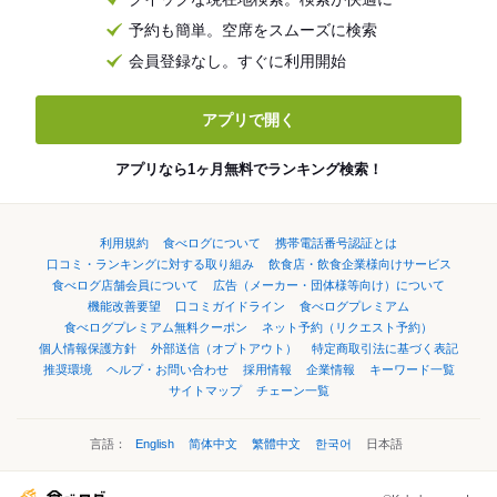
予約も簡単。空席をスムーズに検索
会員登録なし。すぐに利用開始
アプリで開く
アプリなら1ヶ月無料でランキング検索！
利用規約
食べログについて
携帯電話番号認証とは
口コミ・ランキングに対する取り組み
飲食店・飲食企業様向けサービス
食べログ店舗会員について
広告（メーカー・団体様等向け）について
機能改善要望
口コミガイドライン
食べログプレミアム
食べログプレミアム無料クーポン
ネット予約（リクエスト予約）
個人情報保護方針
外部送信（オプトアウト）
特定商取引法に基づく表記
推奨環境
ヘルプ・お問い合わせ
採用情報
企業情報
キーワード一覧
サイトマップ
チェーン一覧
言語：
English
简体中文
繁體中文
한국어
日本語