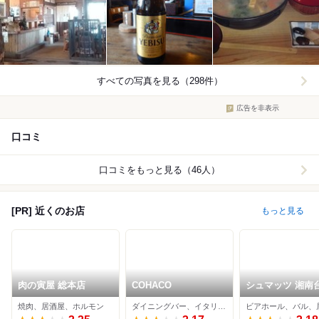
すべての写真を見る（298件）
広告を非表示
口コミ
口コミをもっと見る（46人）
[PR] 近くのお店
もっと見る
肉の寅屋 総本店
COHACO
シュマッツ 湘南
焼肉、居酒屋、ホルモン
ダイニングバー、イタリアン、居酒屋
ビアホール、バル、