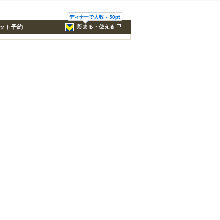
ディナーで人数 × 50pt
ット予約
貯まる・使える