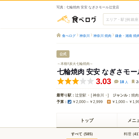
写真 : 七輪焼肉 安安 なぎさモール辻堂店
食べログ
食べログ
神奈川
神奈川 焼肉
鎌倉・湘南 焼
公式
～本格‼炭火七輪焼肉～
七輪焼肉 安安 なぎさモ
3.03
18
人
2
最寄り駅：
辻堂駅
[
神奈川
]
ジャンル：
焼肉
予算：
￥2,000～￥2,999
￥1,000～￥1,9
トップ
メニ
すべて
(
)
料理
(
585
41