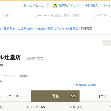
食べログについて
保有Vポイント
予約確認
行っ
肉
藤沢 焼肉
辻堂駅 焼肉
七輪焼肉 安安 なぎさモール辻堂店
料理写真
ール辻堂店
（七輪焼肉 安安）
48
人
ホルモン
居酒屋
99
店舗情報（詳細）
ュー・コース
写真
口コミ
585
)
ドリンク
(
)
内観
(
)
7
32
13