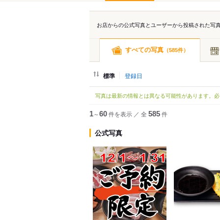
お店からの公式写真とユーザーから投稿された写
すべての写真
（
件）
585
標準
登録日
写真は最新の情報とは異なる可能性があります。必
1
～
60
件を表示
／
全
585
件
公式写真