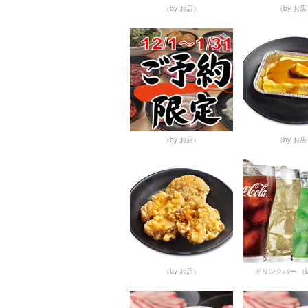
（by お店）
（by お
（by お店）
（by お
（by お店）
ドリンクバー
（