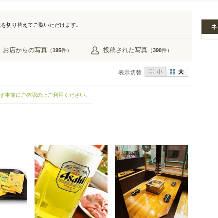
真を切り替えてご覧いただけます。
ネ
お店からの写真
投稿された写真
（
件）
（
件）
195
390
表示切替
ず事前にご確認の上ご利用ください。