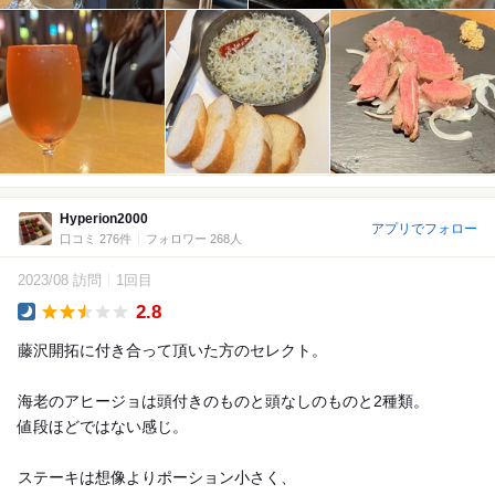
Hyperion2000
アプリでフォロー
口コミ 276件
フォロワー 268人
2023/08 訪問
1回目
2.8
Dinner
藤沢開拓に付き合って頂いた方のセレクト。
海老のアヒージョは頭付きのものと頭なしのものと2種類。
値段ほどではない感じ。
ステーキは想像よりポーション小さく、