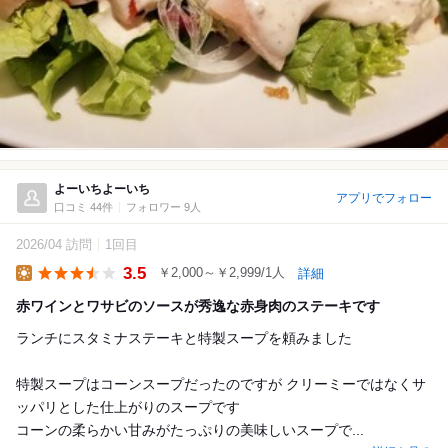
よーいちよーいち
アプリでフォロー
口コミ 44件
フォロワー 9人
2026/04 訪問
1回目
3.5
￥2,000～￥2,999/1人
詳細
Lunch
赤ワインとワサビのソースが秀逸な赤身肉のステーキです
ランチにスタミナステーキと特製スープを頼みました
特製スープはコーンスープだったのですが クリーミーではなくサ
ッパリとした仕上がりのスープです
コーンの柔らかい甘みがたっぷりの美味しいスープで...