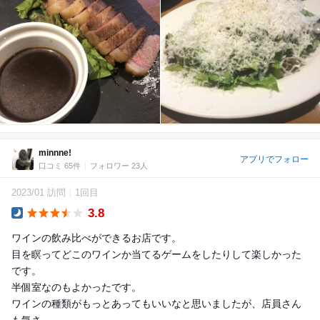
minnne!
アプリでフォロー
口コミ 65件
フォロワー 23人
2023/01 訪問
1回目
3.8
Dinner
ワインの飲み比べができるお店です。
目を瞑ってどこのワインか当てるゲームをしたりして楽しかった
です。
半個室なのもよかったです。
ワインの種類がもっとあってもいいなと思いましたが、店員さん
も気さ...