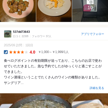
10
537dd73643
アプリでフォロー
口コミ 223件
フォロワー 37人
2025/09 訪問
1回目
4.0
￥1,000～￥1,999/1人
Dinner
食べログポイントの有効期限が迫っており、こちらのお店で使わ
せていただきました。急な予約でしたがゆっくりと過ごすことが
できました。
ワイン酒場ということでたくさんのワインの種類がありました。
サングリア...
詳細を見る