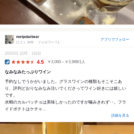
noripolarbear
アプリでフォロー
口コミ 34件
フォロワー 7人
2025/01 訪問
1回目
4.5
￥3,000～￥3,999/1人
Dinner
なみなみたっぷりワイン
予約なしでうかがいました。グラスワインの種類もそこそこあ
り、評判どおりなみなみ注いでくださってワイン好きには嬉しい
です。
水蛸のカルパッチョは美味しかったのですが噛みきれず‥。フラ
イドポテトはケチャ...
詳細を見る