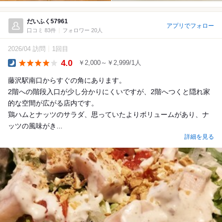
だいふく57961
アプリでフォロー
口コミ 83件
フォロワー 20人
2026/04 訪問
1回目
4.0
￥2,000～￥2,999/1人
Dinner
藤沢駅南口からすぐの角にあります。
2階への階段入口が少し分かりにくいですが、2階へつくと隠れ家
的な空間が広がる店内です。
鶏ハムとナッツのサラダ、思っていたよりボリュームがあり、ナ
ッツの風味がき...
詳細を見る