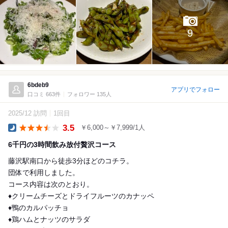
9
6bdeb9
アプリでフォロー
口コミ 663件
フォロワー 135人
2025/12 訪問
1回目
3.5
￥6,000～￥7,999/1人
Dinner
6千円の3時間飲み放付贅沢コース
藤沢駅南口から徒歩3分ほどのコチラ。
団体で利用しました。
コース内容は次のとおり。
♦クリームチーズとドライフルーツのカナッペ
♦鴨のカルパッチョ
♦鶏ハムとナッツのサラダ