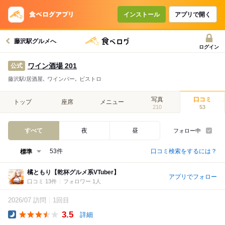
インストール
アプリで開く
藤沢駅グルメへ
ログイン
ワイン酒場 201
公式
藤沢駅/居酒屋､ ワインバー､ ビストロ
写真
口コミ
トップ
座席
メニュー
210
53
すべて
夜
昼
フォロー中
口コミ検索をするには？
53件
橘ともり【乾杯グルメ系VTuber】
アプリでフォロー
口コミ 13件
フォロワー 1人
2026/07 訪問
1回目
3.5
詳細
Dinner