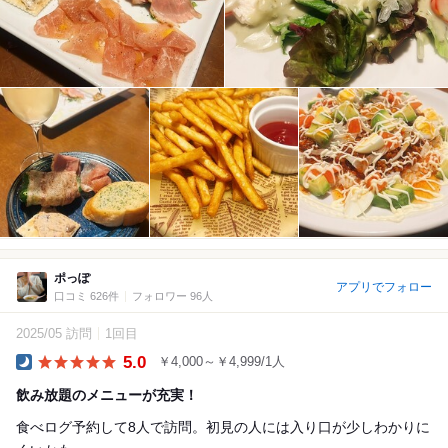
ポっぽ
アプリでフォロー
口コミ 626件
フォロワー 96人
2025/05 訪問
1回目
5.0
￥4,000～￥4,999/1人
Dinner
飲み放題のメニューが充実！
食べログ予約して8人で訪問。初見の人には入り口が少しわかりに