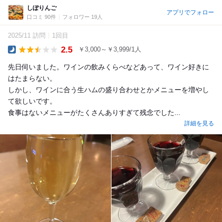
しぽりんご
アプリでフォロー
口コミ 90件
フォロワー 19人
2025/11 訪問
1回目
2.5
￥3,000～￥3,999/1人
Dinner
先日伺いました。ワインの飲みくらべなどあって、ワイン好きに
はたまらない。
しかし、ワインに合う生ハムの盛り合わせとかメニューを増やし
て欲しいです。
食事はないメニューがたくさんありすぎて残念でした...
詳細を見る