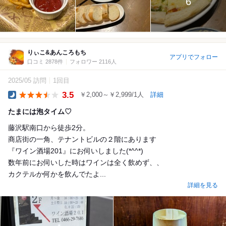
6
りぃこ&あんころもち
アプリでフォロー
口コミ 2878件
フォロワー 2116人
2025/05 訪問
1回目
3.5
￥2,000～￥2,999/1人
詳細
Dinner
たまには泡タイム♡
藤沢駅南口から徒歩2分。
商店街の一角、テナントビルの２階にあります
『ワイン酒場201』にお伺いしました(*^^*)
数年前にお伺いした時はワインは全く飲めず、、
カクテルか何かを飲んでたよ...
詳細を見る