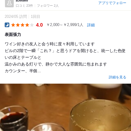
a36d60
アプリでフォロー
口コミ 23件
フォロワー 2人
2024/05 訪問
1回目
4.0
￥2,000～￥2,999/1人
詳細
Dinner
表面張力
ワイン好きの友人と会う時に度々利用しています
ビルの2階で一瞬「これ？」と思うドアを開けると、統一した色使
いの床とテーブルと
温かみのある灯りで、静かで大人な雰囲気に包まれます
カウンター、半個...
詳細を見る