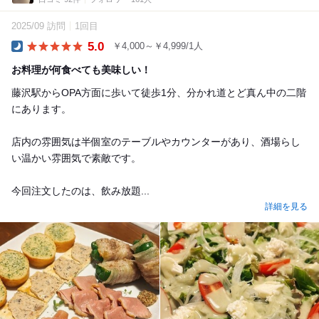
2025/09 訪問
1回目
5.0
￥4,000～￥4,999/1人
Dinner
お料理が何食べても美味しい！
藤沢駅からOPA方面に歩いて徒歩1分、分かれ道とど真ん中の二階
にあります。
店内の雰囲気は半個室のテーブルやカウンターがあり、酒場らし
い温かい雰囲気で素敵です。
今回注文したのは、飲み放題...
詳細を見る