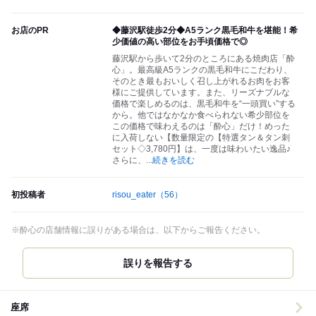
お店のPR
◆藤沢駅徒歩2分◆A5ランク黒毛和牛を堪能！希
少価値の高い部位をお手頃価格で◎
藤沢駅から歩いて2分のところにある焼肉店「酔
心」。最高級A5ランクの黒毛和牛にこだわり、
そのとき最もおいしく召し上がれるお肉をお客
様にご提供しています。また、リーズナブルな
価格で楽しめるのは、黒毛和牛を“一頭買い”する
から。他ではなかなか食べられない希少部位を
この価格で味わえるのは「酔心」だけ！めった
に入荷しない【数量限定の【特選タン＆タン刺
セット◇3,780円】は、一度は味わいたい逸品♪
さらに、
...
続きを読む
初投稿者
risou_eater
（56）
※酔心の店舗情報に誤りがある場合は、以下からご報告ください。
誤りを報告する
座席