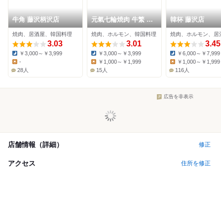
牛角 藤沢柄沢店
元氣七輪焼肉 牛繁 藤
韓杯 藤沢店
沢店
焼肉、居酒屋、韓国料理
焼肉、ホルモン、韓国料理
焼肉、ホルモン、居
3.03
3.01
3.45
￥3,000～￥3,999
￥3,000～￥3,999
￥6,000～￥7,999
Dinner:
Dinner:
Dinner:
-
￥1,000～￥1,999
￥1,000～￥1,999
Lunch:
Lunch:
Lunch:
28人
15人
116人
広告を非表示
店舗情報（詳細）
修正
アクセス
住所を修正