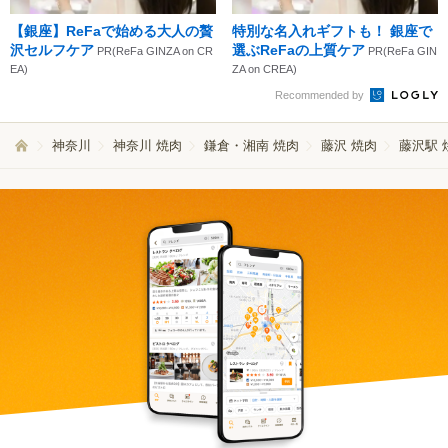
【銀座】ReFaで始める大人の贅
特別な名入れギフトも！ 銀座で
沢セルフケア
選ぶReFaの上質ケア
PR(ReFa GINZA on CR
PR(ReFa GIN
EA)
ZA on CREA)
Recommended by
神奈川
神奈川 焼肉
鎌倉・湘南 焼肉
藤沢 焼肉
藤沢駅 