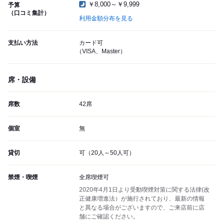
￥8,000～￥9,999
予算
（口コミ集計）
利用金額分布を見る
支払い方法
カード可
（VISA、Master）
席・設備
席数
42席
個室
無
貸切
可（20人～50人可）
禁煙・喫煙
全席喫煙可
2020年4月1日より受動喫煙対策に関する法律(改
正健康増進法）が施行されており、最新の情報
と異なる場合がございますので、ご来店前に店
舗にご確認ください。