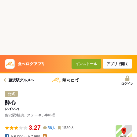
インストール
アプリで開く
藤沢駅グルメへ
ログイン
公式
酔心
(スイシン)
藤沢駅/焼肉､ ステーキ､ 牛料理
3.27
56
人
1530
人
￥6,000～￥7,999
-