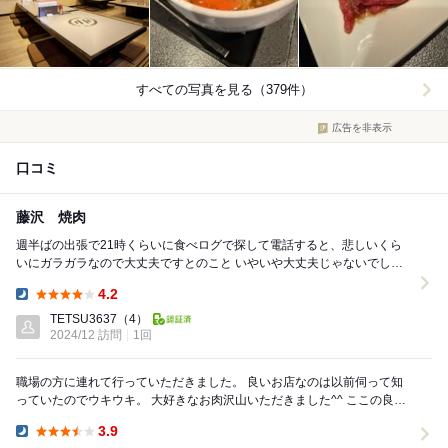
すべての写真を見る（379件）
広告を非表示
口コミ
藤沢 焼肉
週半ばの出張で21時くらいに食べログで探して電話すると、悲しいくら
いにガラガラなので大丈夫ですとのこと いやいや大丈夫じゃないでしょ
笑 と少し不安にかられてお店に行きました...
4.2
Dinner:
TETSU3637
（4）
2024/12 訪問
1回
職場の方に連れて行っていただきました。 良いお店なのは以前伺って知
っていたのでウキウキ。 大好きなお肉沢山いただきました^^ ここの良い
なと思うところは、ステーキ肉の種...
3.9
Dinner: