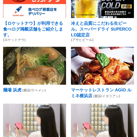
【ロケットナウ】が利用できる
冷えと品質にこだわる生ビー
食べログ掲載店舗をご紹介しま
ル。スーパードライ SUPERCO
す。
LD認定店
(ロケットナウ)
(アサヒビール)
麺場 浜虎
マーケットレストラン AGIO ル
(横浜/ラーメン)
ミネ横浜店
(横浜/イタリアン)