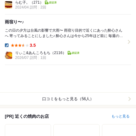
らむ子。
（271）
2024/04 訪問
2回
雨宿り〜♪
この日の夕方は台風の影響で大雨〜 雨宿り目的で近くにあった酔心さん
へ 寄ってみることにしました♪ 酔心さんは今から25年ほど前に 毎週のよ
うに行ってた焼肉屋さんなんです...
3.5
Dinner:
りぃこ&あんころもち
（2116）
2026/07 訪問
1回
口コミをもっと見る（56人）
[PR] 近くの焼肉のお店
もっと見る