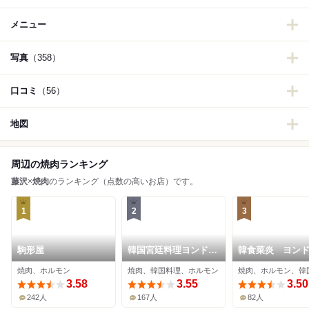
メニュー
写真
（358）
口コミ
（56）
地図
周辺の焼肉ランキング
藤沢
×
焼肉
のランキング（点数の高いお店）です。
1
2
3
駒形屋
韓国宮廷料理ヨンドン
韓食菜炎 ヨン
本店
焼肉、ホルモン
焼肉、韓国料理、ホルモン
焼肉、ホルモン、韓
3.58
3.55
3.50
242人
167人
82人