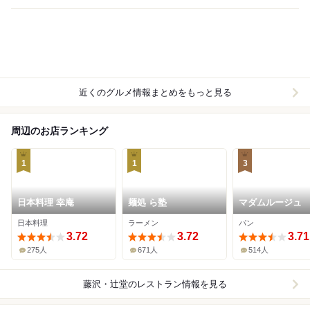
近くのグルメ情報まとめをもっと見る
周辺のお店ランキング
1
1
3
日本料理 幸庵
麺処 ら塾
マダムルージュ
日本料理
ラーメン
パン
3.72
3.72
3.71
275人
671人
514人
藤沢・辻堂
のレストラン情報を見る