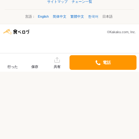
サイトマップ
チェーン一覧
言語：
English
简体中文
繁體中文
한국어
日本語
©Kakaku.com, Inc.
電話
行った
保存
共有