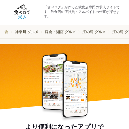
「食べログ」が作った飲食店専門の求人サイトで
す。飲食店の正社員・アルバイトの仕事が探せま
す。
神奈川 グルメ
鎌倉・湘南 グルメ
江の島 グルメ
江の島 
より便利になったアプリで