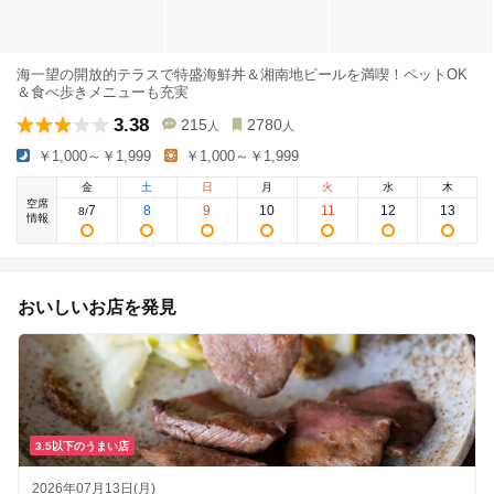
海一望の開放的テラスで特盛海鮮丼＆湘南地ビールを満喫！ペットOK
＆食べ歩きメニューも充実
3.38
215
2780
人
人
￥1,000～￥1,999
￥1,000～￥1,999
金
土
日
月
火
水
木
空席
7
8
9
10
11
12
13
8
/
情報
おいしいお店を発見
3.5以下のうまい店
2026年07月13日(月)