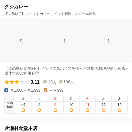
クシカレー
江ノ島駅 91m / インドカレー、インド料理、ネパール料理
【江の島駅徒歩2分】インドのスパイスを使った本場の料理が楽しめる♪
団体でのご利用も◎
3.11
15
198
人
人
￥1,000～￥1,999
～￥999
金
土
日
月
火
水
木
空席
7
8
9
10
11
12
13
8
/
情報
片瀬村食堂本店