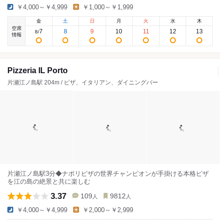
￥4,000～￥4,999
￥1,000～￥1,999
金
土
日
月
火
水
木
空席
7
8
9
10
11
12
13
8
/
情報
Pizzeria IL Porto
片瀬江ノ島駅 204m / ピザ、イタリアン、ダイニングバー
片瀬江ノ島駅3分◆ナポリピザの世界チャンピオンが手掛ける本格ピザ
を江の島の絶景と共に楽しむ
3.37
109
9812
人
人
￥4,000～￥4,999
￥2,000～￥2,999