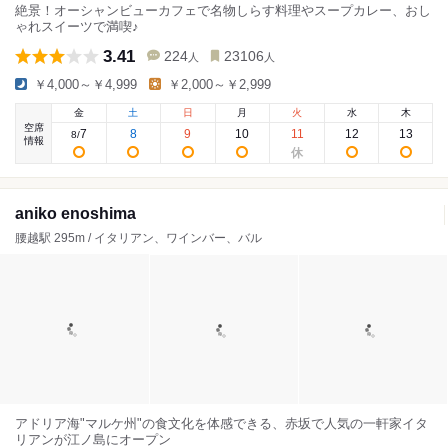
絶景！オーシャンビューカフェで名物しらす料理やスープカレー、おし
ゃれスイーツで満喫♪
3.41
224
23106
人
人
￥4,000～￥4,999
￥2,000～￥2,999
金
土
日
月
火
水
木
空席
7
8
9
10
11
12
13
8
/
情報
aniko enoshima
腰越駅 295m / イタリアン、ワインバー、バル
アドリア海"マルケ州"の食文化を体感できる、赤坂で人気の一軒家イタ
リアンが江ノ島にオープン