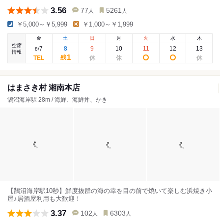
3.56
77
5261
人
人
￥5,000～￥5,999
￥1,000～￥1,999
金
土
日
月
火
水
木
空席
7
8
9
10
11
12
13
8
/
情報
1
残
はまさき村 湘南本店
鵠沼海岸駅 28m / 海鮮、海鮮丼、かき
【鵠沼海岸駅10秒】鮮度抜群の海の幸を目の前で焼いて楽しむ浜焼き小
屋♪居酒屋利用も大歓迎！
3.37
102
6303
人
人