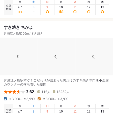
金
土
日
月
火
水
木
空席
7
8
9
10
11
12
13
8
/
情報
1
残
すき焼き ちかよ
片瀬江ノ島駅 56m / すき焼き
片瀬江ノ島駅すぐ！こだわりが詰まった肉だけのすき焼き専門店◆全席
カウンターの落ち着いた空間
3.62
116
15232
人
人
￥3,000～￥3,999
￥3,000～￥3,999
金
土
日
月
火
水
木
空席
7
8
9
10
11
12
13
8
/