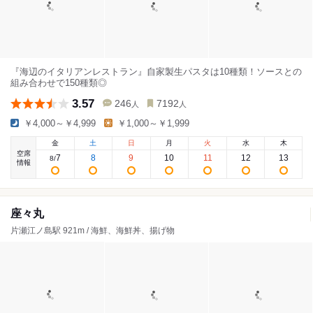
『海辺のイタリアンレストラン』自家製生パスタは10種類！ソースとの
組み合わせで150種類◎
3.57
246
7192
人
人
￥4,000～￥4,999
￥1,000～￥1,999
金
土
日
月
火
水
木
空席
7
8
9
10
11
12
13
8
/
情報
座々丸
片瀬江ノ島駅 921m / 海鮮、海鮮丼、揚げ物