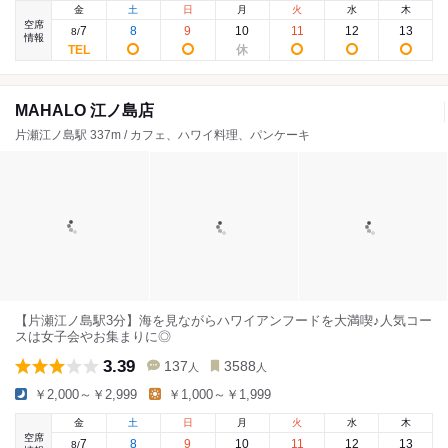
金
土
日
月
火
水
木
空席
7
8
9
10
11
12
13
8
/
情報
MAHALO 江ノ島店
片瀬江ノ島駅 337m / カフェ、ハワイ料理、パンケーキ
【片瀬江ノ島駅3分】海を見ながらハワイアンフードを大満喫♪人気コー
スは女子会やお集まりに◎
3.39
137
3588
人
人
￥2,000～￥2,999
￥1,000～￥1,999
金
土
日
月
火
水
木
空席
7
8
9
10
11
12
13
8
/