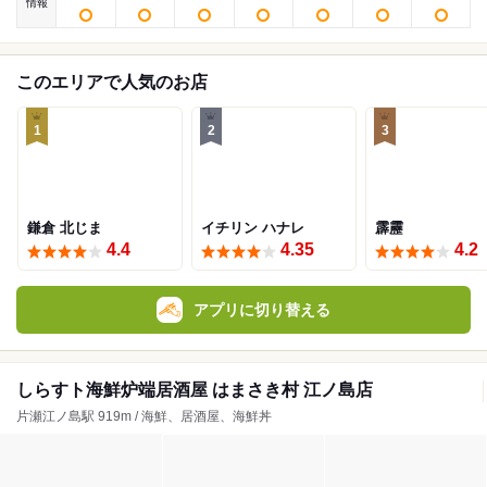
情報
このエリアで人気のお店
1
2
3
鎌倉 北じま
イチリン ハナレ
霹靂
4.4
4.35
4.2
アプリに切り替える
しらすト海鮮炉端居酒屋 はまさき村 江ノ島店
片瀬江ノ島駅 919m / 海鮮、居酒屋、海鮮丼