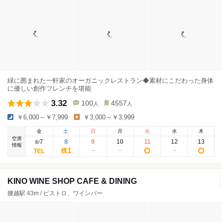
緑に囲まれた一軒家のオーガニックレストラン◆素材にこだわった身体
に優しい創作フレンチを堪能
3.32
100
4557
人
人
￥6,000～￥7,999
￥3,000～￥3,999
金
土
日
月
火
水
木
空席
7
8
9
10
11
12
13
8
/
情報
1
残
KINO WINE SHOP CAFE & DINING
腰越駅 43m / ビストロ、ワインバー