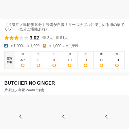
【片瀬江ノ島徒歩10分】設備が自慢！リーズナブルに楽しめる海の家で
リゾート気分ご堪能あれ♪
3.02
3
61
人
人
￥1,000～￥1,999
￥1,000～￥1,999
金
土
日
月
火
水
木
空席
7
8
9
10
11
12
13
8
/
情報
BUTCHER NO GINGER
片瀬江ノ島駅 244m / 洋食