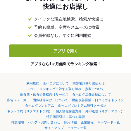
快適にお店探し
クイックな現在地検索。検索が快適に
予約も簡単。空席をスムーズに検索
会員登録なし。すぐに利用開始
アプリで開く
アプリなら1ヶ月無料でランキング検索！
利用規約
食べログについて
携帯電話番号認証とは
口コミ・ランキングに対する取り組み
点数について
飲食店・飲食企業様向けサービス
食べログ店舗会員について
広告（メーカー・団体様等向け）について
機能改善要望
口コミガイドライン
食べログプレミアム
食べログプレミアム無料クーポン
ネット予約（リクエスト予約）
個人情報保護方針
外部送信（オプトアウト）
特定商取引法に基づく表記
推奨環境
ヘルプ・お問い合わせ
採用情報
企業情報
キーワード一覧
サイトマップ
チェーン一覧