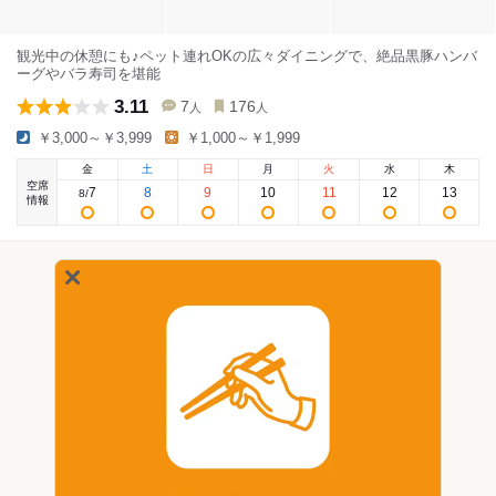
観光中の休憩にも♪ペット連れOKの広々ダイニングで、絶品黒豚ハンバ
ーグやバラ寿司を堪能
3.11
7
176
人
人
￥3,000～￥3,999
￥1,000～￥1,999
金
土
日
月
火
水
木
空席
7
8
9
10
11
12
13
8
/
情報