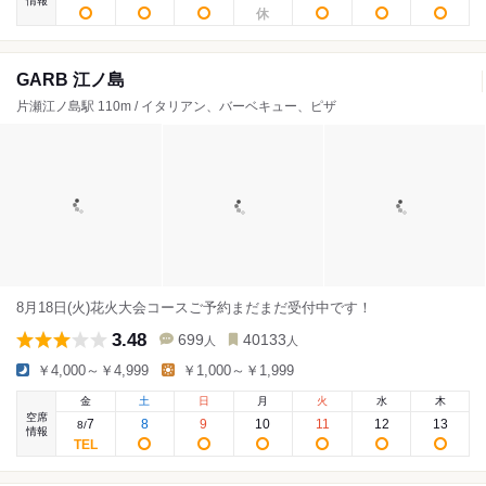
情報
GARB 江ノ島
片瀬江ノ島駅 110m / イタリアン、バーベキュー、ピザ
8月18日(火)花火大会コースご予約まだまだ受付中です！
3.48
699
40133
人
人
￥4,000～￥4,999
￥1,000～￥1,999
金
土
日
月
火
水
木
空席
7
8
9
10
11
12
13
8
/
情報