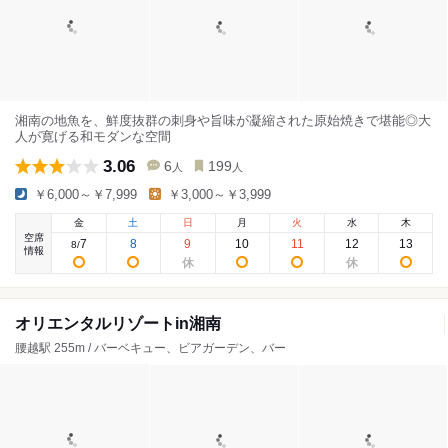
湘南の地魚を、鮮度抜群の刺身や旨味が凝縮された原始焼きで堪能◎大
人が寛げる和モダンな空間
3.06
6
199
人
人
￥6,000～￥7,999
￥3,000～￥3,999
金
土
日
月
火
水
木
空席
7
8
9
10
11
12
13
8
/
情報
オリエンタルリゾートin湘南
腰越駅 255m / バーベキュー、ビアガーデン、バー