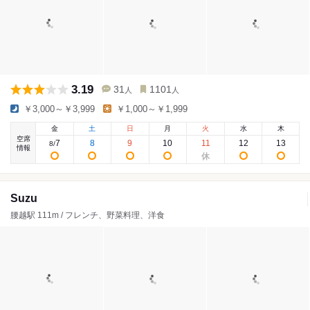
3.19
31
1101
人
人
￥3,000～￥3,999
￥1,000～￥1,999
金
土
日
月
火
水
木
空席
7
8
9
10
11
12
13
8
/
情報
Suzu
腰越駅 111m / フレンチ、野菜料理、洋食