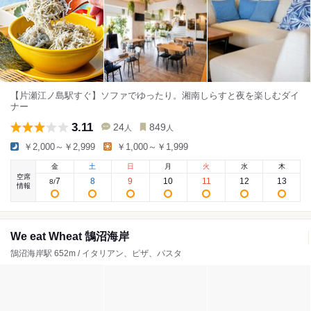
【片瀬江ノ島駅すぐ】ソファでゆったり。湘南しらすと夜を楽しむダイ
ナー
3.11
24
849
人
人
￥2,000～￥2,999
￥1,000～￥1,999
金
土
日
月
火
水
木
空席
7
8
9
10
11
12
13
8
/
情報
We eat Wheat 鵠沼海岸
鵠沼海岸駅 652m / イタリアン、ピザ、パスタ