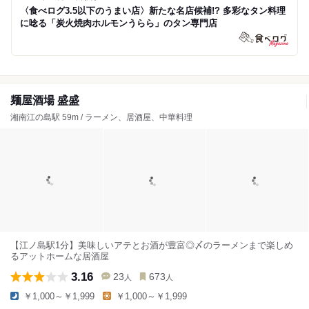
〈食べログ3.5以下のうまい店〉新たな名店候補!? 多彩なタン料理
に唸る「炭火焼肉ホルモンうらら」のタン専門店
麺屋酒場 盛盛
湘南江の島駅 59m / ラーメン、居酒屋、中華料理
【江ノ島駅1分】美味しいアテとお酒が豊富◎〆のラーメンまで楽しめ
るアットホームな居酒屋
3.16
23
673
人
人
￥1,000～￥1,999
￥1,000～￥1,999