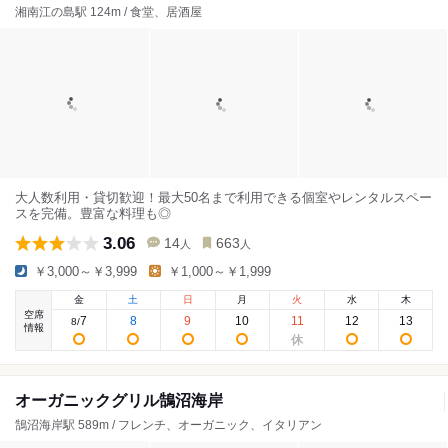
湘南江の島駅 124m / 食堂、居酒屋
大人数利用・貸切歓迎！最大50名まで利用できる個室やレンタルスペー
スを完備。豊富な料理も◎
3.06
14
663
人
人
￥3,000～￥3,999
￥1,000～￥1,999
金
土
日
月
火
水
木
空席
7
8
9
10
11
12
13
8
/
情報
オーガニックグリル鵠沼海岸
鵠沼海岸駅 589m / フレンチ、オーガニック、イタリアン