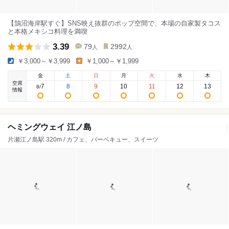
【鵠沼海岸駅すぐ】SNS映え抜群のポップ空間で、本場の自家製タコス
と本格メキシコ料理を満喫
3.39
79
2992
人
人
￥3,000～￥3,999
￥1,000～￥1,999
金
土
日
月
火
水
木
空席
7
8
9
10
11
12
13
8
/
情報
ヘミングウェイ 江ノ島
片瀬江ノ島駅 320m / カフェ、バーベキュー、スイーツ