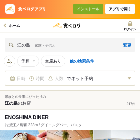
インストール
アプリで開く
ホーム
ログイン
変更
江の島
家族・子供と
予算
空席あり
他の検索条件
日時
時間
人数
でネット予約
家族との食事にぴったりの
江の島
の
お店
217
件
ENOSHIMA DINER
片瀬江ノ島駅 228m / ダイニングバー、パスタ