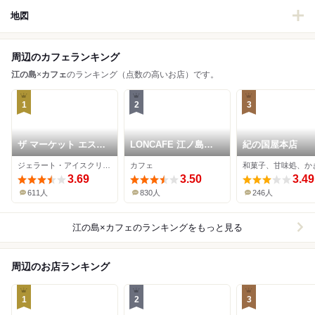
地図
周辺のカフェランキング
江の島
×
カフェ
のランキング（点数の高いお店）です。
1
2
3
ザ マーケット エスイ
LONCAFE 江ノ島本
紀の国屋本店
ーワン
店
ジェラート・アイスクリーム、カフェ、パン
カフェ
和菓子、甘味処、か
3.69
3.50
3.49
611人
830人
246人
江の島×カフェ
のランキングをもっと見る
周辺のお店ランキング
1
2
3