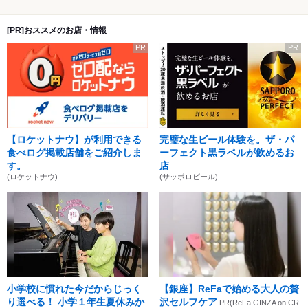
[PR]おススメのお店・情報
PR
PR
【ロケットナウ】が利用できる
完璧な生ビール体験を。ザ・パ
食べログ掲載店舗をご紹介しま
ーフェクト黒ラベルが飲めるお
す。
店
(ロケットナウ)
(サッポロビール)
小学校に慣れた今だからじっく
【銀座】ReFaで始める大人の贅
り選べる！ 小学１年生夏休みか
沢セルフケア
PR(ReFa GINZA on CR