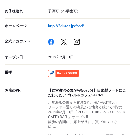
お子様連れ
子供可（小学生可）
ホームページ
http://3direct.jp/food/
公式アカウント
オープン日
2019年2月10日
備考
RocketNow
お店のPR
【辻堂海浜公園から徒歩3分】自家製フードにこ
だわったアパレル＆カフェSHOP♪
辻堂海浜公園から徒歩3分、海から徒歩5分、
サーファー通りの海風が心地良く抜ける2階に
2019年2月10日「 3D CLOTHING STORE / 3nD
CAFE+BAR 」オープン!!
散歩の合間に、海上がりに、買い物ついで
に…。