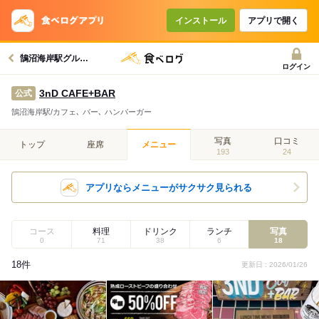
インストール
アプリで開く
鵠沼海岸駅グルメへ
ログイン
3nD CAFE+BAR
公式
鵠沼海岸駅/カフェ､ バー､ ハンバーガー
写真
口コミ
トップ
座席
メニュー
193
24
アプリならメニューがサクサク見られる
コース
料理
ドリンク
ランチ
写真
0
71
38
6
18
18件
更新日 : 2026/01/26