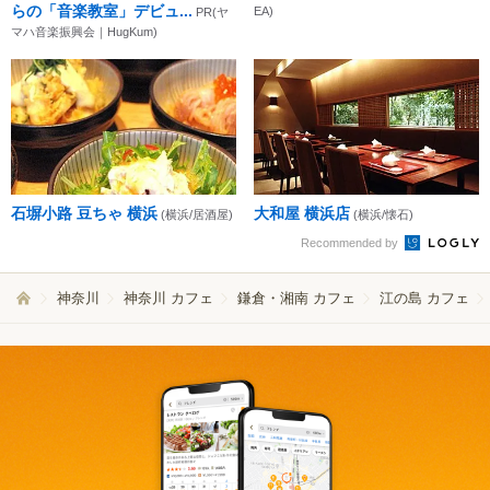
らの「音楽教室」デビュ...
EA)
PR(ヤ
マハ音楽振興会｜HugKum)
石塀小路 豆ちゃ 横浜
大和屋 横浜店
(横浜/居酒屋)
(横浜/懐石)
Recommended by
神奈川
神奈川 カフェ
鎌倉・湘南 カフェ
江の島 カフェ