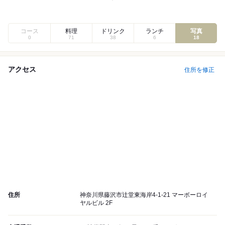
コース
料理
ドリンク
ランチ
写真
0
71
38
6
18
アクセス
住所を修正
住所
神奈川県藤沢市辻堂東海岸4-1-21 マーボーロイ
ヤルビル 2F