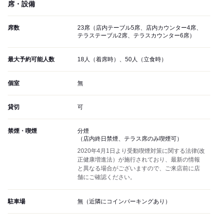
席・設備
席数
23席（店内テーブル5席、店内カウンター4席、
テラステーブル2席、テラスカウンター6席）
最大予約可能人数
18人（着席時）、50人（立食時）
個室
無
貸切
可
禁煙・喫煙
分煙
（店内終日禁煙、テラス席のみ喫煙可）
2020年4月1日より受動喫煙対策に関する法律(改
正健康増進法）が施行されており、最新の情報
と異なる場合がございますので、ご来店前に店
舗にご確認ください。
駐車場
無（近隣にコインパーキングあり）