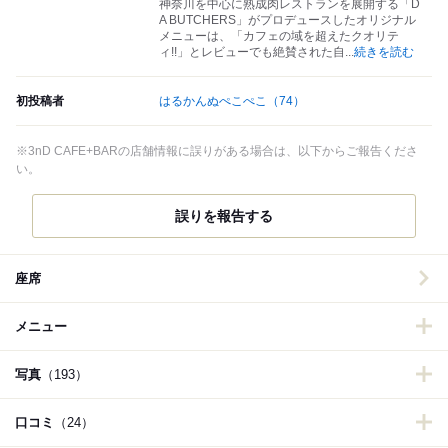
神奈川を中心に熟成肉レストランを展開する「D
A BUTCHERS」がプロデュースしたオリジナル
メニューは、「カフェの域を超えたクオリテ
ィ!!」とレビューでも絶賛された自
...
続きを読む
初投稿者
はるかんぬぺこぺこ
（74）
※3nD CAFE+BARの店舗情報に誤りがある場合は、以下からご報告くださ
い。
誤りを報告する
座席
メニュー
写真
（193）
口コミ
（24）