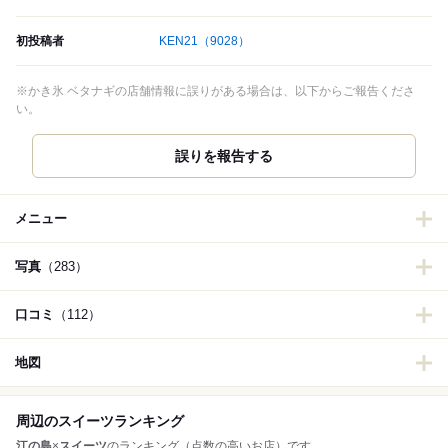
初投稿者
KEN21
（9028）
※かき氷 ベタナギの店舗情報に誤りがある場合は、以下からご報告くださ
い。
誤りを報告する
メニュー
写真
（283）
口コミ
（112）
地図
周辺のスイーツランキング
江の島
×
スイーツ
のランキング（点数の高いお店）です。