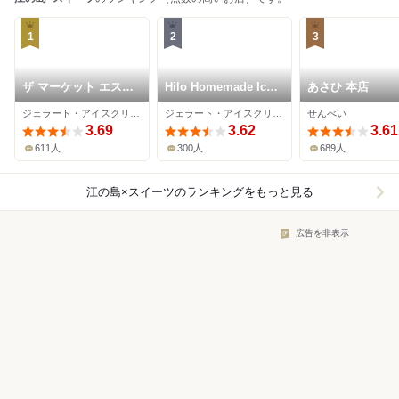
1
2
3
ザ マーケット エスイ
Hilo Homemade Ice
あさひ 本店
ーワン
Cream
ジェラート・アイスクリーム、カフェ、パン
ジェラート・アイスクリーム
せんべい
3.69
3.62
3.61
611人
300人
689人
江の島×スイーツ
のランキングをもっと見る
広告を非表示