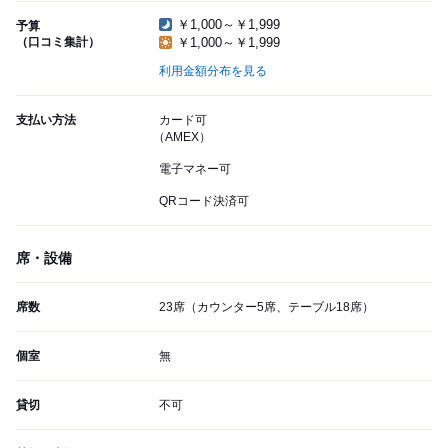
￥1,000～￥1,999
予算
（口コミ集計）
￥1,000～￥1,999
利用金額分布を見る
支払い方法
カード可
（AMEX）
電子マネー可
QRコード決済可
席・設備
席数
23席（カウンター5席、テーブル18席）
個室
無
貸切
不可