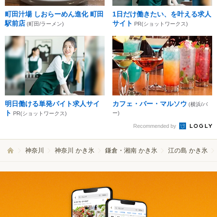
町田汁場 しおらーめん進化 町田
1日だけ働きたい、を叶える求人
駅前店
サイト
(町田/ラーメン)
PR(ショットワークス)
明日働ける単発バイト求人サイ
カフェ・バー・マルソウ
(横浜/バ
ト
ー)
PR(ショットワークス)
Recommended by
神奈川
神奈川 かき氷
鎌倉・湘南 かき氷
江の島 かき氷