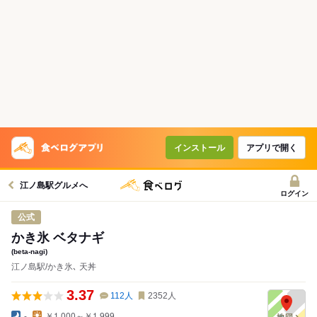
インストール
アプリで開く
江ノ島駅グルメへ
ログイン
公式
かき氷 ベタナギ
(beta-nagi)
江ノ島駅/かき氷､ 天丼
3.37
112
人
2352
人
-
￥1,000～￥1,999