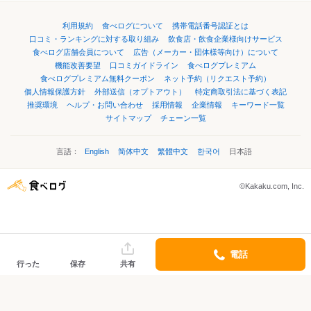
利用規約
食べログについて
携帯電話番号認証とは
口コミ・ランキングに対する取り組み
飲食店・飲食企業様向けサービス
食べログ店舗会員について
広告（メーカー・団体様等向け）について
機能改善要望
口コミガイドライン
食べログプレミアム
食べログプレミアム無料クーポン
ネット予約（リクエスト予約）
個人情報保護方針
外部送信（オプトアウト）
特定商取引法に基づく表記
推奨環境
ヘルプ・お問い合わせ
採用情報
企業情報
キーワード一覧
サイトマップ
チェーン一覧
言語：
English
简体中文
繁體中文
한국어
日本語
©Kakaku.com, Inc.
電話
行った
保存
共有