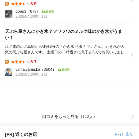
3.9
Lunch:
qooo3
（678）
2026/04 訪問
1回
天ぷら屋さんにかき氷？フワフワのミルク味のかき氷がうま
い！
江ノ電の江ノ島駅から徒歩3分の『かき氷 ベタナギ』さん。 かき氷が人
気の天ぷら屋さんです。 土曜日の11時過ぎに息子と2人でお伺いしまし
た。 この日のミッションはかき氷。...
3.7
Lunch:
yama.yama.ko
（3504）
2025/09 訪問
1回
口コミをもっと見る（112人）
[PR] 近くのお店
もっと見る