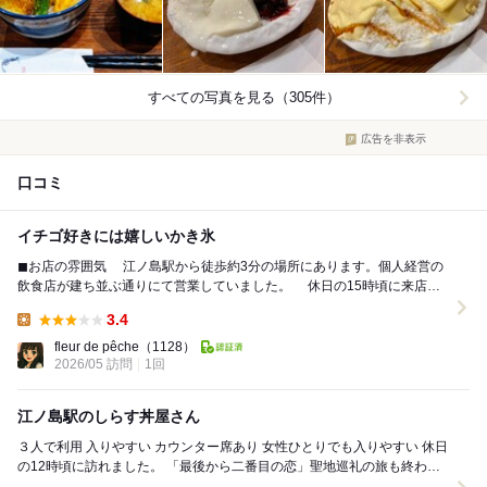
すべての写真を見る（305件）
広告を非表示
口コミ
イチゴ好きには嬉しいかき氷
◼︎お店の雰囲気 江ノ島駅から徒歩約3分の場所にあります。個人経営の
飲食店が建ち並ぶ通りにて営業していました。 休日の15時頃に来店し
ました。お昼のピークを過ぎていたためか...
3.4
Lunch:
fleur de pêche
（1128）
2026/05 訪問
1回
江ノ島駅のしらす丼屋さん
３人で利用 入りやすい カウンター席あり 女性ひとりでも入りやすい 休日
の12時頃に訪れました。 「最後から二番目の恋」聖地巡礼の旅も終わり
江ノ電で極楽寺から鎌倉...