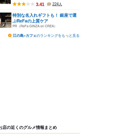
3.41
224
人
特別な名入れギフトも！ 銀座で選
ぶReFaの上質ケア
PR（ReFa GINZA on CREA）
江の島×カフェ
のランキングをもっと見る
お店の近くのグルメ情報まとめ