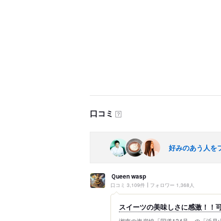
口コミ
？
好みのあう人を
Ｑueen wasp
口コミ 3,109件
フォロワー 1,368人
スイーツの美味しさに感激！！可
湘南の海岸線「国道134号」の「浜見