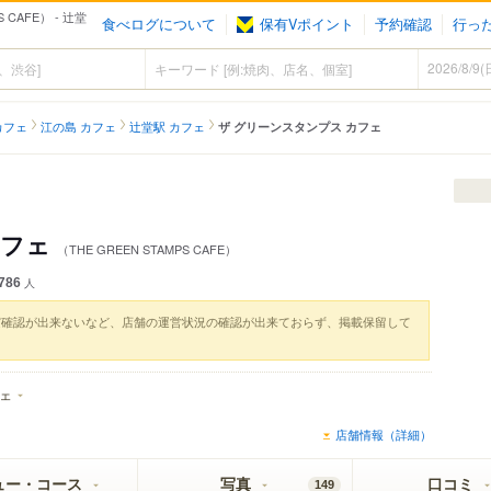
CAFE） - 辻堂
食べログについて
保有Vポイント
予約確認
行っ
カフェ
江の島 カフェ
辻堂駅 カフェ
ザ グリーンスタンプス カフェ
カフェ
（THE GREEN STAMPS CAFE）
786
人
実確認が出来ないなど、店舗の運営状況の確認が出来ておらず、掲載保留して
ェ
店舗情報（詳細）
ュー・コース
写真
口コミ
149