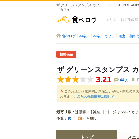
ザ グリーンスタンプス カフェ（THE GREEN STAMPS 
（カフェ）
食べログ
食べログ
神奈川
神奈川 カフェ
鎌倉・湘南 
掲載保留
ザ グリーンスタンプス 
3.21
44
人
1
このお店は休業期間が未確定、移転・閉店の事
おります。
店舗の掲載情報に関して
最寄り駅：
辻堂駅
[
神奈川
]
ジャンル：
カフ
予算：
-
～￥999
トップ
メニ