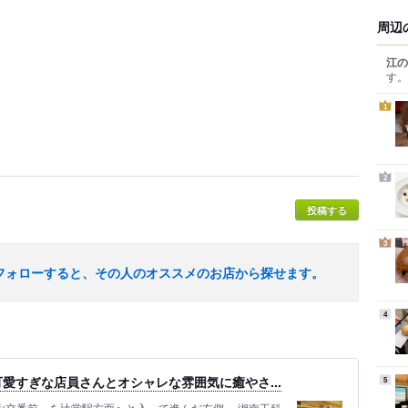
周辺
江の
す。
1
2
投稿する
3
フォローすると、その人のオススメのお店から探せます。
4
愛すぎな店員さんとオシャレな雰囲気に癒やさ...
5
山交番前」を辻堂駅方面へと入って進んだ左側。 湘南工科