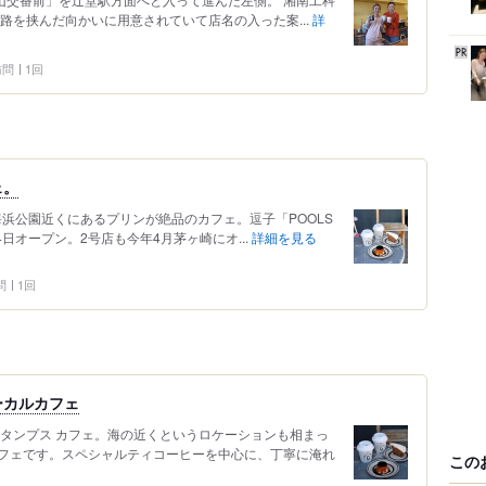
路を挟んだ向かいに用意されていて店名の入った案...
詳
 訪問
1回
ェ。
海浜公園近くにあるプリンが絶品のカフェ。逗子「POOLS
4月4日オープン。2号店も今年4月茅ヶ崎にオ...
詳細を見る
問
1回
ーカルカフェ
スタンプス カフェ。海の近くというロケーションも相まっ
フェです。スペシャルティコーヒーを中心に、丁寧に淹れ
この