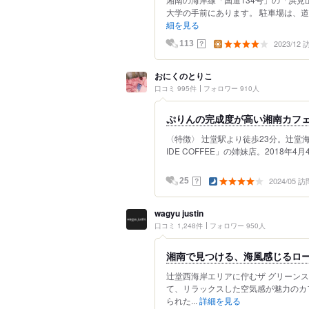
大学の手前にあります。 駐車場は、道
細を見る
2023/12
？
113
おにくのとりこ
口コミ 995件
フォロワー 910人
ぷりんの完成度が高い湘南カフ
〈特徴〉 辻堂駅より徒歩23分。辻堂
IDE COFFEE」の姉妹店。2018年
2024/05 訪
？
25
wagyu justin
口コミ 1,248件
フォロワー 950人
湘南で見つける、海風感じるロ
辻堂西海岸エリアに佇むザ グリーン
て、リラックスした空気感が魅力のカ
られた...
詳細を見る