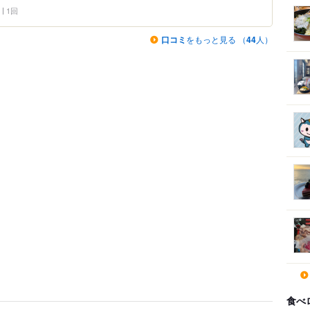
1回
口コミ
をもっと見る （
44
人）
食べ