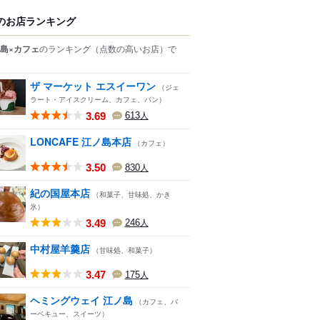
のお店ランキング
島×カフェ
のランキング
（点数の高いお店）
で
ザ マーケット エスイーワン
（ジェ
ラート・アイスクリーム、カフェ、パン）
3.69
613
人
LONCAFE 江ノ島本店
（カフェ）
3.50
830
人
紀の国屋本店
（和菓子、甘味処、かき
氷）
3.49
246
人
中村屋羊羹店
（甘味処、和菓子）
3.47
175
人
ヘミングウェイ 江ノ島
（カフェ、バ
ーベキュー、スイーツ）