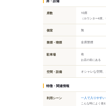
席・設備
10席
席数
（カウンター4席、
無
個室
全席禁煙
禁煙・喫煙
有
駐車場
お店の前にある
オシャレな空間、
空間・設備
特徴・関連情報
一人で入りやすい
利用シーン
こんな時によく使