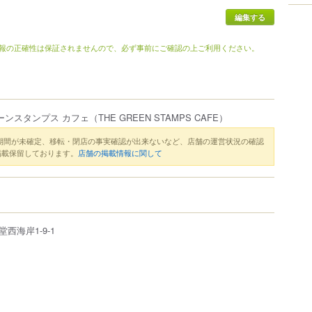
報の正確性は保証されませんので、必ず事前にご確認の上ご利用ください。
ーンスタンプス カフェ
（THE GREEN STAMPS CAFE）
期間が未確定、移転・閉店の事実確認が出来ないなど、店舗の運営状況の確認
掲載保留しております。
店舗の掲載情報に関して
堂西海岸
1-9-1