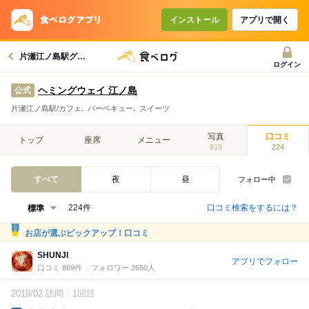
インストール
アプリで開く
片瀬江ノ島駅グルメへ
ログイン
ヘミングウェイ 江ノ島
公式
片瀬江ノ島駅/カフェ､ バーベキュー､ スイーツ
写真
口コミ
トップ
座席
メニュー
819
224
すべて
夜
昼
フォロー中
口コミ検索をするには？
224件
お店が選ぶピックアップ！口コミ
SHUNJI
アプリでフォロー
口コミ 869件
フォロワー 2650人
2019/02 訪問
1回目