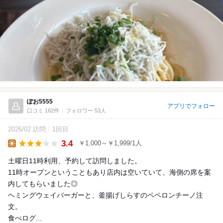
ぽお5555
アプリでフォロー
口コミ 162件
フォロワー 53人
2026/02 訪問
1回目
3.4
￥1,000～￥1,999/1人
Lunch
土曜日11時利用、予約して訪問しました。
11時オープンということもあり店内は空いていて、海側の席を案
内してもらいました◎
ヘミングウェイバーガーと、釜揚げしらすのペペロンチーノ注
文。
食べログ...