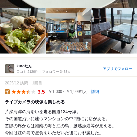
kuroたん
アプリでフォロー
口コミ 2126件
フォロワー 3453人
2025/12 訪問
1回目
3.5
￥1,000～￥1,999/1人
詳細
Lunch
ライブカメラの映像も楽しめる
片瀬海岸の海沿いを走る国道134号線。
その国道沿いに建つマンションの中2階にお店がある。
窓際の席からは湘南の海と江の島、腰越漁港等が見える。
今回は江の島で昼食をいただいた後にお邪魔した。