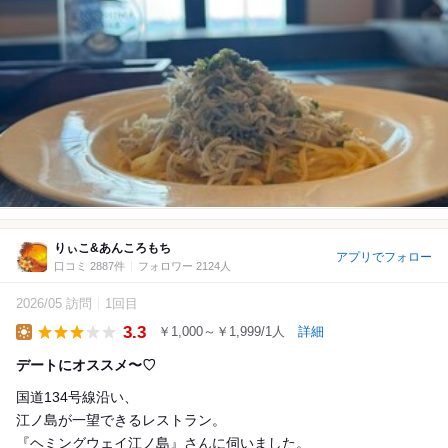
りぃこ&あんころもち
アプリでフォロー
口コミ 2887件
フォロワー 2124人
2026/05 訪問
1回目
3.3
￥1,000～￥1,999/1人
詳細
Lunch
デートにオススメ〜♡
国道134号線沿い、
江ノ島が一望できるレストラン。
『ヘミングウェイ江ノ島』さんに伺いました。