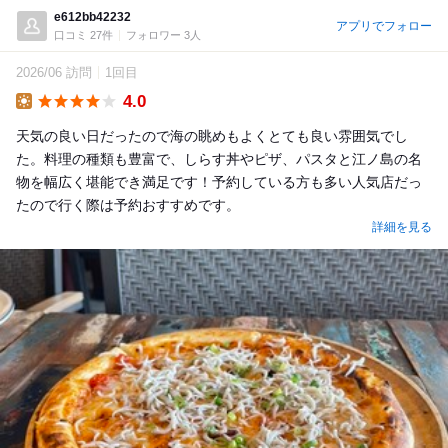
e612bb42232
アプリでフォロー
口コミ 27件
フォロワー 3人
2026/06 訪問
1回目
4.0
Lunch
天気の良い日だったので海の眺めもよくとても良い雰囲気でし
た。料理の種類も豊富で、しらす丼やピザ、パスタと江ノ島の名
物を幅広く堪能でき満足です！予約している方も多い人気店だっ
たので行く際は予約おすすめです。
詳細を見る