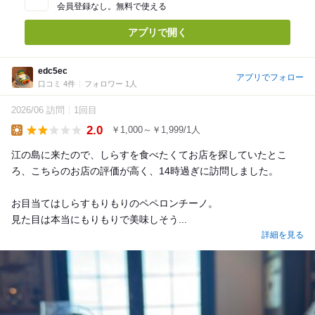
会員登録なし。無料で使える
アプリで開く
edc5ec
アプリでフォロー
口コミ 4件
フォロワー 1人
2026/06 訪問
1回目
2.0
￥1,000～￥1,999/1人
Lunch
江の島に来たので、しらすを食べたくてお店を探していたとこ
ろ、こちらのお店の評価が高く、14時過ぎに訪問しました。
お目当てはしらすもりもりのペペロンチーノ。
見た目は本当にもりもりで美味しそう...
詳細を見る