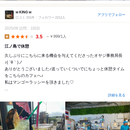
w KING w
アプリでフォロー
口コミ 331件
フォロワー 2212人
2025/09 訪問
1回目
3.5
～￥999/1人
Lunch
江ノ島で休憩
久しぶりにこちらに来る機会を与えてくださったオヤジ事務局長
♪( ´θ｀)ノ
ありがとうございました♪送っていくついでにちょっと休憩タイム
をこちらのカフェへ♪
私はマンゴーラッシーを頂きました♡
...
詳細を見る