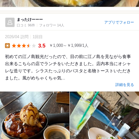
まったけーーー
アプリでフォロー
口コミ 96件
フォロワー 14人
2026/04 訪問
1回目
3.5
￥1,000～￥1,999/1人
Lunch
初めての江ノ島観光だったので、目の前に江ノ島を見ながら食事
出来るこちらの店でランチをいただきました。店内本当にオシャ
レな造りです。シラスたっぷりのパスタと名物トーストいただき
ました。風がめちゃくちゃ気...
詳細を見る