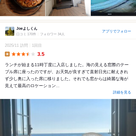
Joeよしくん
アプリでフォロー
口コミ 170件
フォロワー 34人
2025/11 訪問
1回目
3.5
Lunch
ランチが始まる11時丁度に入店しました。海の見える窓際のテー
ブル席に座ったのですが、お天気が良すぎて直射日光に耐えきれ
ず少し奥に入った席に移りました。それでも窓からは綺麗な海が
見えて最高のロケーション...
詳細を見る