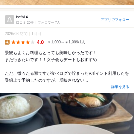
befb14
アプリでフォロー
口コミ 20件
フォロワー 7人
2026/03 訪問
1回目
4.0
￥1,000～￥1,999/1人
Lunch
景観もよくお料理もとっても美味しかったです！
また行きたいです！！女子会もデートもおすすめ！
ただ、微々たる額ですが食べログで貯まったVポイント利用したを
登録上で予約したのですが、反映されない...
詳細を見る