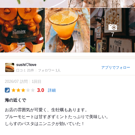
7
sushi♡love
アプリでフォロー
口コミ 21件
フォロワー 1人
2026/07 訪問
1回目
3.0
詳細
Dinner
海の近くで
お店の雰囲気が可愛く、生牡蠣もあります。
ブルーモヒートは甘すぎずミントたっぷりで美味しい。
しらすのパスタはニンニクが効いていた！