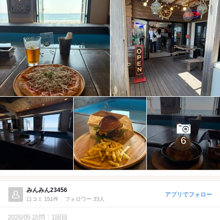
6
みんみん23456
アプリでフォロー
口コミ 151件
フォロワー 33人
2026/05 訪問
1回目