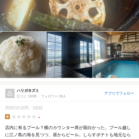
ハリガネズミ
アプリでフォロー
口コミ 193件
フォロワー 39人
2025/10 訪問
1回目
-
Lunch
店内に有るプール？横のカウンター席が面白かった。プール越し
に江ノ島の海を見つつ、昼からビール。しらすポテトも地元なら