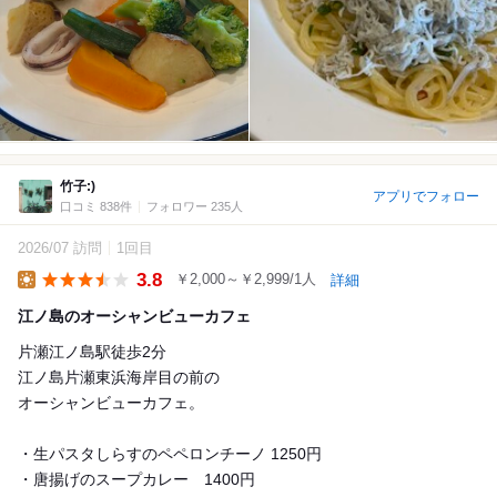
竹子:)
アプリでフォロー
口コミ 838件
フォロワー 235人
2026/07 訪問
1回目
3.8
￥2,000～￥2,999/1人
詳細
Lunch
江ノ島のオーシャンビューカフェ
片瀬江ノ島駅徒歩2分
江ノ島片瀬東浜海岸目の前の
オーシャンビューカフェ。
・生パスタしらすのペペロンチーノ 1250円
・唐揚げのスープカレー 1400円