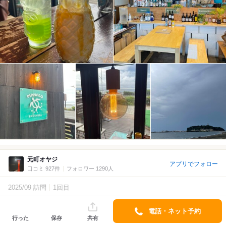
元町オヤジ
アプリでフォロー
口コミ 927件
フォロワー 1290人
2025/09 訪問
1回目
3.7
Lunch
電話・ネット予約
湘南の風を感じながら♪
行った
保存
共有