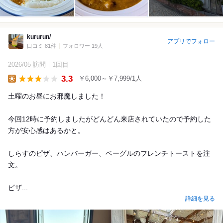
kururun/
アプリでフォロー
口コミ 81件
フォロワー 19人
2026/05 訪問
1回目
3.3
￥6,000～￥7,999/1人
Lunch
土曜のお昼にお邪魔しました！
今回12時に予約しましたがどんどん来店されていたので予約した
方が安心感はあるかと。
しらすのピザ、ハンバーガー、ベーグルのフレンチトーストを注
文。
ピザ...
詳細を見る