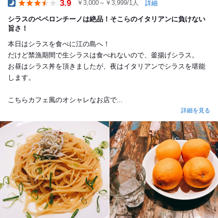
3.9
￥3,000～￥3,999/1人
詳細
Dinner
シラスのペペロンチーノは絶品！そこらのイタリアンに負けない
旨さ！
本日はシラスを食べに江の島へ！
だけど禁漁期間で生シラスは食べれないので、釜揚げシラス。
お昼はシラス丼を頂きましたが、夜はイタリアンでシラスを堪能
します。
こちらカフェ風のオシャレなお店で...
詳細を見る