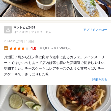
マントヒヒ2459
アプリでフォロー
口コミ 38件
フォロワー 11人
2026/04 訪問
1回目
4.0
￥1,000～￥1,999/1人
Lunch
片瀬江ノ島から江ノ島に向かう道中にあるカフェ。メインストリ
ートではないのもあって店内は落ち着いた雰囲気で長居しやすい
空間でした。チーズケーキはレアチーズのような甘酸っぱいチー
ズケーキで、さっぱりした味...
詳細を見る