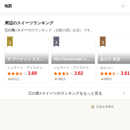
地図
周辺のスイーツランキング
江の島
×
スイーツ
のランキング（点数の高いお店）です。
1
2
3
ザ マーケット エスイ
Hilo Homemade Ice
あさひ 本店
ーワン
Cream
ジェラート・アイスクリーム、カフェ、パン
ジェラート・アイスクリーム
せんべい
3.69
3.62
3.61
613人
300人
689人
江の島×スイーツ
のランキングをもっと見る
広告を非表示