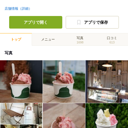
店舗情報（詳細）
アプリで開く
アプリで保存
写真
口コミ
トップ
メニュー
1698
613
写真