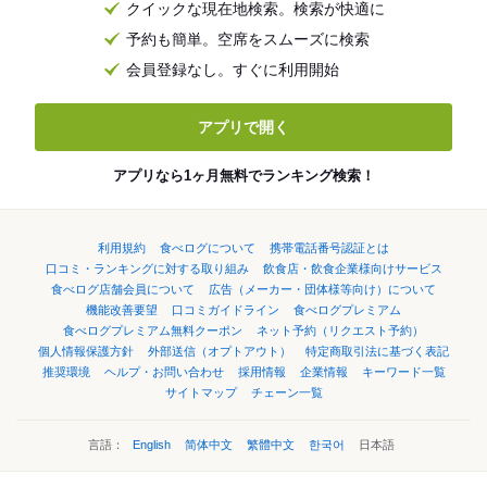
クイックな現在地検索。検索が快適に
予約も簡単。空席をスムーズに検索
会員登録なし。すぐに利用開始
アプリで開く
アプリなら1ヶ月無料でランキング検索！
利用規約
食べログについて
携帯電話番号認証とは
口コミ・ランキングに対する取り組み
飲食店・飲食企業様向けサービス
食べログ店舗会員について
広告（メーカー・団体様等向け）について
機能改善要望
口コミガイドライン
食べログプレミアム
食べログプレミアム無料クーポン
ネット予約（リクエスト予約）
個人情報保護方針
外部送信（オプトアウト）
特定商取引法に基づく表記
推奨環境
ヘルプ・お問い合わせ
採用情報
企業情報
キーワード一覧
サイトマップ
チェーン一覧
言語：
English
简体中文
繁體中文
한국어
日本語