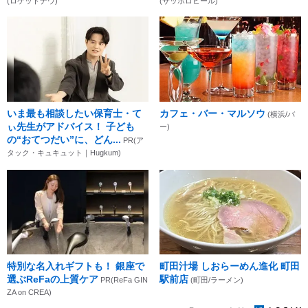
(ロケットナウ)
(サッポロビール)
いま最も相談したい保育士・て
カフェ・バー・マルソウ
(横浜/バ
ぃ先生がアドバイス！ 子ども
ー)
の“おてつだい”に、どん...
PR(ア
タック・キュキュット｜Hugkum)
特別な名入れギフトも！ 銀座で
町田汁場 しおらーめん進化 町田
選ぶReFaの上質ケア
駅前店
PR(ReFa GIN
(町田/ラーメン)
ZA on CREA)