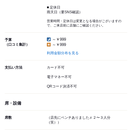
■ 定休日
雨天日（要SNS確認）
営業時間・定休日は変更となる場合がございますの
で、ご来店前に店舗にご確認ください。
～￥999
予算
（口コミ集計）
～￥999
利用金額分布を見る
支払い方法
カード不可
電子マネー不可
QRコード決済不可
席・設備
席数
（店先にベンチありました♬２〜３人分
（笑））