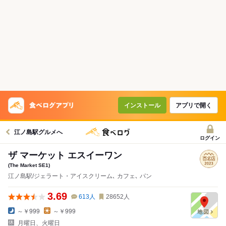
インストール
アプリで開く
江ノ島駅グルメへ
ログイン
ザ マーケット エスイーワン
(The Market SE1)
江ノ島駅/ジェラート・アイスクリーム､ カフェ､ パン
3.69
613
人
28652
人
～￥999
～￥999
月曜日、火曜日