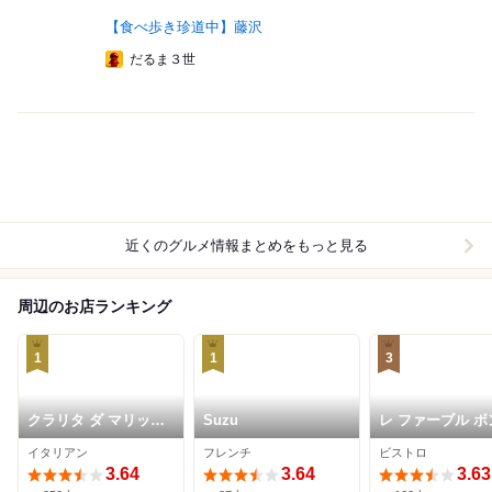
【食べ歩き珍道中】藤沢
だるま３世
近くのグルメ情報まとめをもっと見る
周辺のお店ランキング
1
1
3
クラリタ ダ マリッテ
Suzu
レ ファーブル ボ
ィマ
ュール
イタリアン
フレンチ
ビストロ
3.64
3.64
3.63