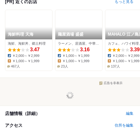
[PR] 近くのお店
もっと見る
海鮮料理 天海
麺屋酒場 盛盛
MAHALO 江ノ島
海鮮、海鮮丼、郷土料理
ラーメン、居酒屋、中華料理
3.47
3.16
3.39
￥2,000～￥2,999
￥1,000～￥1,999
￥2,000～￥2,999
Dinner:
Dinner:
Dinner:
￥1,000～￥1,999
￥1,000～￥1,999
￥1,000～￥1,999
Lunch:
Lunch:
Lunch:
467人
23人
137人
広告を非表示
店舗情報（詳細）
編集
アクセス
住所を編集