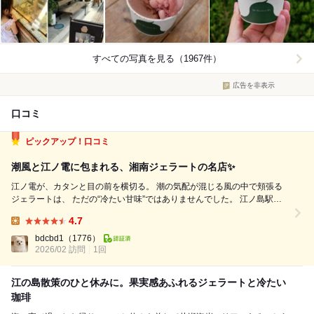
すべての写真を見る（1967件）
広告を非表示
口コミ
ピックアップ！口コミ
潮風と江ノ電に包まれる、湘南ジェラートの名店✨
江ノ電が、カタンと目の前を横切る。 潮の気配が混じる風の中で頬張る
ジェラートは、 ただの“冷たい甘味”ではありませんでした。 江ノ島駅す
ぐそば、龍口寺門前の交差点に佇む 『ザ マーケット エスイーワン』。 ロ
4.7
ンドン帰りの元F1チーム専属シェフが手がける、湘南の小さなジェラテ
Lunch:
リアです...
bdcbd1
（1776）
2026/02 訪問
1回
江の島散策のひと休みに。果実感あふれるジェラートと冷たい
珈琲