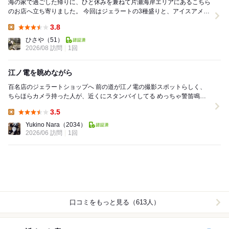
海の家で過ごした帰りに、ひと休みを兼ねて片瀬海岸エリアにあるこちら
のお店へ立ち寄りました。 今回はジェラートの3種盛りと、アイスアメリ
カーノを注文しました。 選んだフレーバ...
3.8
Lunch:
ひさや
（51）
2026/08 訪問
1回
江ノ電を眺めながら
百名店のジェラートショップへ 前の道が江ノ電の撮影スポットらしく、
ちらほらカメラ持った人が、近くにスタンバイしてる めっちゃ警笛鳴ら
されてる人もいた 雨なのにみんなスゴイ...
3.5
Lunch:
Yukino Nara
（2034）
2026/06 訪問
1回
口コミをもっと見る（613人）