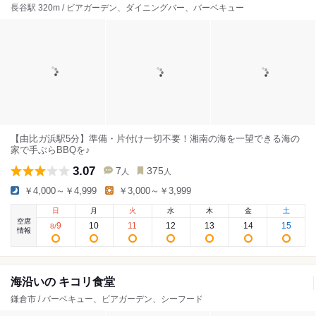
長谷駅 320m / ビアガーデン、ダイニングバー、バーベキュー
【由比ガ浜駅5分】準備・片付け一切不要！湘南の海を一望できる海の
家で手ぶらBBQを♪
3.07
7
375
人
人
￥4,000～￥4,999
￥3,000～￥3,999
日
月
火
水
木
金
土
空席
9
10
11
12
13
14
15
8
/
情報
海沿いの キコリ食堂
鎌倉市 / バーベキュー、ビアガーデン、シーフード