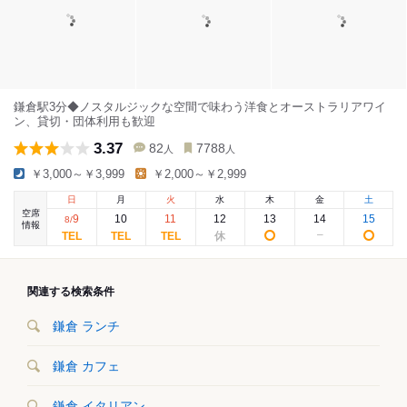
鎌倉駅3分◆ノスタルジックな空間で味わう洋食とオーストラリアワイ
ン、貸切・団体利用も歓迎
3.37
82
7788
人
人
￥3,000～￥3,999
￥2,000～￥2,999
日
月
火
水
木
金
土
空席
9
10
11
12
13
14
15
8
/
情報
関連する検索条件
鎌倉 ランチ
鎌倉 カフェ
鎌倉 イタリアン