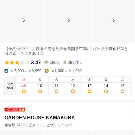
【予約受付中！】鎌倉の海を見渡せる開放空間♪こだわりの鎌倉野菜と
海の幸！テラスあり◎
3.47
660
36278
人
人
￥3,000～￥3,999
￥1,000～￥1,999
日
月
火
水
木
金
土
空席
9
10
11
12
13
14
15
8
/
情報
GARDEN HOUSE KAMAKURA
鎌倉駅 242m / ビストロ、ピザ、ワインバー