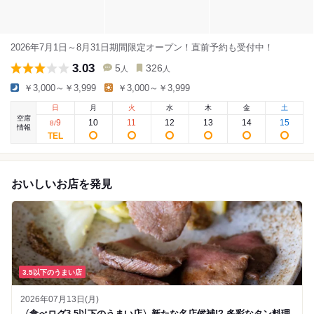
2026年7月1日～8月31日期間限定オープン！直前予約も受付中！
3.03
5
326
人
人
￥3,000～￥3,999
￥3,000～￥3,999
日
月
火
水
木
金
土
空席
9
10
11
12
13
14
15
8
/
情報
おいしいお店を発見
3.5以下のうまい店
2026年07月13日(月)
〈食べログ3.5以下のうまい店〉新たな名店候補!? 多彩なタン料理