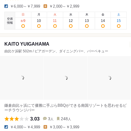
￥6,000～￥7,999
￥2,000～￥2,999
日
月
火
水
木
金
土
空席
9
10
11
12
13
14
15
8
/
情報
KAITO YUIGAHAMA
由比ケ浜駅 502m / ビアガーデン、ダイニングバー、バーベキュー
鎌倉由比ヶ浜にて優雅に手ぶらBBQができる南国リゾートを思わせるビ
ーチラウンジバー
3.03
3
248
人
人
￥4,000～￥4,999
￥3,000～￥3,999