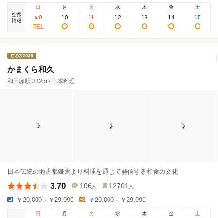
日
月
火
水
木
金
土
空席
9
10
11
12
13
14
15
8
/
情報
かまくら和久
和田塚駅 332m / 日本料理
日本伝統の地古都鎌倉より料理を通じて発信する和食の文化
3.70
106
12701
人
人
￥20,000～￥29,999
￥20,000～￥29,999
日
月
火
水
木
金
土