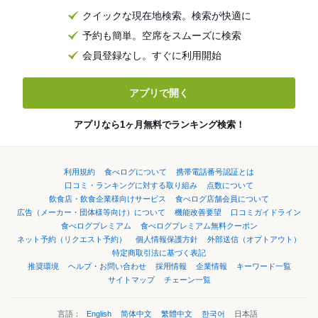
クイックな現在地検索。検索が快適に
予約も簡単。空席をスムーズに検索
会員登録なし。すぐに利用開始
アプリで開く
アプリなら1ヶ月無料でランキング検索！
利用規約
食べログについて
携帯電話番号認証とは
口コミ・ランキングに対する取り組み
点数について
飲食店・飲食企業様向けサービス
食べログ店舗会員について
広告（メーカー・団体様等向け）について
機能改善要望
口コミガイドライン
食べログプレミアム
食べログプレミアム無料クーポン
ネット予約（リクエスト予約）
個人情報保護方針
外部送信（オプトアウト）
特定商取引法に基づく表記
推奨環境
ヘルプ・お問い合わせ
採用情報
企業情報
キーワード一覧
サイトマップ
チェーン一覧
言語：
English
简体中文
繁體中文
한국어
日本語