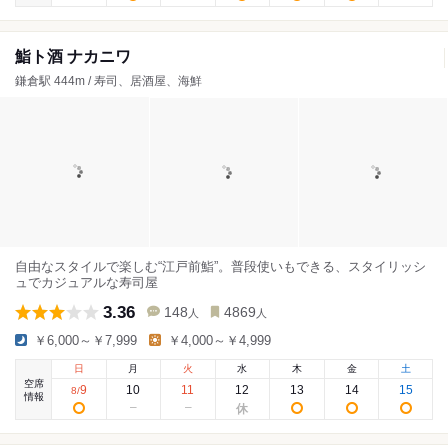
鮨ト酒 ナカニワ
鎌倉駅 444m / 寿司、居酒屋、海鮮
自由なスタイルで楽しむ“江戸前鮨”。普段使いもできる、スタイリッシ
ュでカジュアルな寿司屋
3.36
148
4869
人
人
￥6,000～￥7,999
￥4,000～￥4,999
日
月
火
水
木
金
土
空席
9
10
11
12
13
14
15
8
/
情報