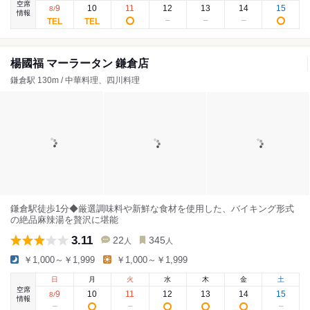
空席
9
10
11
12
13
14
15
8
/
情報
楊國福 マーラータン 鎌倉店
鎌倉駅 130m / 中華料理、四川料理
鎌倉駅徒歩1分◆厳選調味料や新鮮な食材を使用した、バイキング形式
の絶品麻辣湯を贅沢に堪能
3.11
22
345
人
人
￥1,000～￥1,999
￥1,000～￥1,999
日
月
火
水
木
金
土
空席
9
10
11
12
13
14
15
8
/
情報