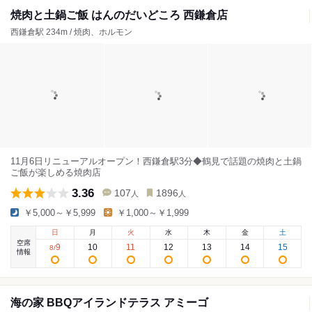
焼肉と土鍋ご飯 はんのだいどころ 西鎌倉店
西鎌倉駅 234m / 焼肉、ホルモン
11月6日リニューアルオープン！西鎌倉駅3分◆鶴見で話題の焼肉と土鍋
ご飯が楽しめる焼肉店
3.36
107
1896
人
人
￥5,000～￥5,999
￥1,000～￥1,999
日
月
火
水
木
金
土
空席
9
10
11
12
13
14
15
8
/
情報
海の家 BBQアイランドテラス アミーゴ