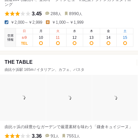
ング
3.45
288
8990
人
人
￥2,000～￥2,999
￥1,000～￥1,999
日
月
火
水
木
金
土
空席
9
10
11
12
13
14
15
8
/
情報
THE TABLE
由比ケ浜駅 165m / イタリアン、カフェ、パスタ
由比ヶ浜の緑豊かなガーデンで厳選素材を味わう「鎌倉キュイジーヌ」
3.36
91
7551
人
人