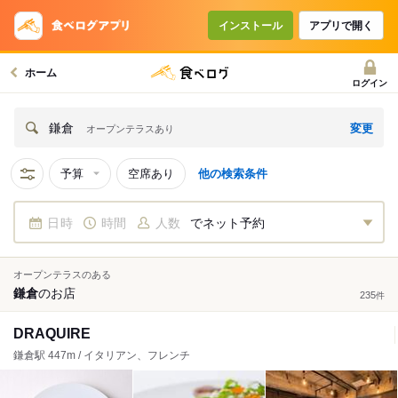
インストール
アプリで開く
ホーム
ログイン
変更
鎌倉
オープンテラスあり
予算
空席あり
他の検索条件
日時
時間
人数
でネット予約
オープンテラスのある
鎌倉
の
お店
235
件
DRAQUIRE
鎌倉駅 447m / イタリアン、フレンチ