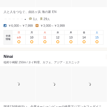
人と人をつなぐ、由比ヶ浜 海の家 EN
-
1
29
人
人
￥6,000～￥7,999
￥3,000～￥3,999
日
月
火
水
木
金
土
空席
9
10
11
12
13
14
15
8
/
情報
Ninai
稲村ケ崎駅 250m / タイ料理、カフェ、アジア・エスニック
国道134号線沿い、全席オーシャンビューの絶景アジアンカフェダイニ