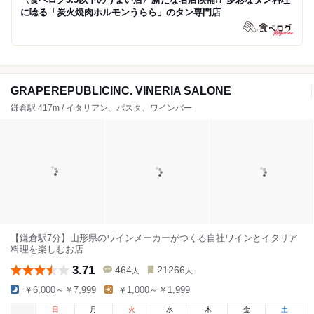
に唸る「炭火焼肉ホルモンうらら」のタン専門店
GRAPEREPUBLICINC. VINERIA SALONE
鎌倉駅 417m / イタリアン、パスタ、ワインバー
【鎌倉駅7分】山形県のワインメーカーがつくる自社ワインとイタリア
料理を楽しむお店
3.71
464
21266
人
人
￥6,000～￥7,999
￥1,000～￥1,999
日
月
火
水
木
金
土