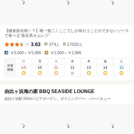
【鎌倉新名物！？】唯一無二！ここでしか味わうことのできないソース
で食べる”進化系オムレツ”
3.63
374
17020
人
人
￥5,000～￥5,999
￥2,000～￥2,999
日
月
火
水
木
金
土
空席
9
10
11
12
13
14
15
8
/
情報
由比ヶ浜海の家 BBQ SEASIDE LOUNGE
由比ケ浜駅 505m / ビアガーデン、ダイニングバー、バーベキュー