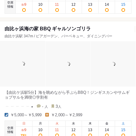
空席
9
10
11
12
13
14
15
8
/
情報
由比ヶ浜海の家 BBQ ギャルソンゴリラ
由比ケ浜駅 347m / ビアガーデン、バーベキュー、ダイニングバー
【由比ケ浜駅5分】海を眺めながら手ぶらBBQ！ジンギスカンやサムギ
ョプサルを満喫◎学割有
-
-
3
人
人
￥5,000～￥5,999
￥2,000～￥2,999
日
月
火
水
木
金
土
空席
9
10
11
12
13
14
15
8
/
情報