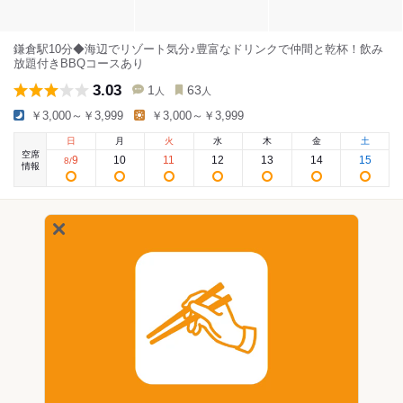
鎌倉駅10分◆海辺でリゾート気分♪豊富なドリンクで仲間と乾杯！飲み
放題付きBBQコースあり
3.03
1
63
人
人
￥3,000～￥3,999
￥3,000～￥3,999
日
月
火
水
木
金
土
空席
9
10
11
12
13
14
15
8
/
情報