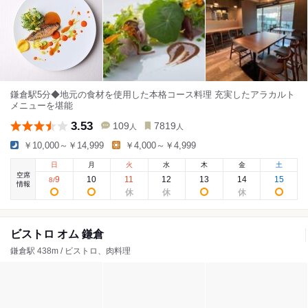
鎌倉駅5分◆地元の食材を使用した本格コース料理 充実したアラカルト
メニューを堪能
3.53
109
7819
人
人
￥10,000～￥14,999
￥4,000～￥4,999
日
月
火
水
木
金
土
空席
9
10
11
12
13
14
15
8
/
情報
ビストロ オム 鎌倉
鎌倉駅 438m / ビストロ、肉料理