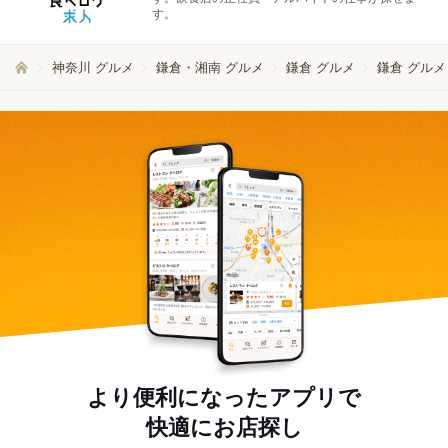
す。
神奈川 グルメ
鎌倉・湘南 グルメ
鎌倉 グルメ
鎌倉 グルメ
より便利になったアプリで
快適にお店探し