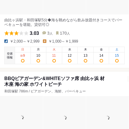
由比ヶ浜駅・和田塚駅5分◆海を眺めながら飲み放題付きコースでバー
ベキューを堪能。貸切可◎
3.03
3
170
人
人
￥2,000～￥2,999
￥1,000～￥1,999
日
月
火
水
木
金
土
空席
9
10
11
12
13
14
15
8
/
情報
BBQビアガーデン&WHITEソファ席 由比ヶ浜 材
木座 海の家 ホワイトビーチ
和田塚駅 786m / ビアガーデン、海鮮、バーベキュー