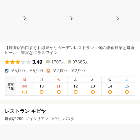
【鎌倉駅西口すぐ】緑豊かなガーデンレストラン。旬の鎌倉野菜と鎌倉
ビール、豊富なグラスワイン
3.49
1707
97685
人
人
￥5,000～￥5,999
￥2,000～￥2,999
日
月
火
水
木
金
土
空席
9
10
11
12
13
14
15
8
/
情報
レストラン キビヤ
鎌倉駅 290m / イタリアン、ピザ、パスタ