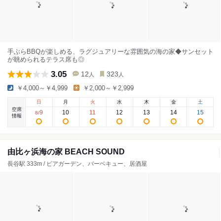
手ぶらBBQが楽しめる、ラグジュアリーな雰囲気の海の家◆サンセット
が眺められるテラス席も◎
3.05
12
323
人
人
￥4,000～￥4,999
￥2,000～￥2,999
日
月
火
水
木
金
土
空席
9
10
11
12
13
14
15
8
/
情報
由比ヶ浜海の家 BEACH SOUND
長谷駅 333m / ビアガーデン、バーベキュー、居酒屋