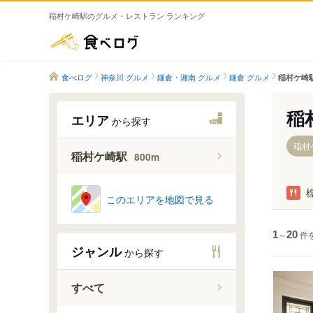
稲村ケ崎駅のグルメ・レストラン ランキング
食べログ
食べログ
神奈川 グルメ
鎌倉・湘南 グルメ
鎌倉 グルメ
稲村ケ崎
稲
エリア
から探す
稲村
稲村ケ崎駅
800m
このエリアを地図で見る
1
～
20
件
ジャンル
から探す
すべて