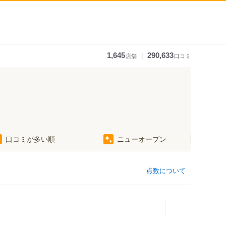
｜
1,645
290,633
店舗
口コミ
口コミが多い順
ニューオープン
点数について