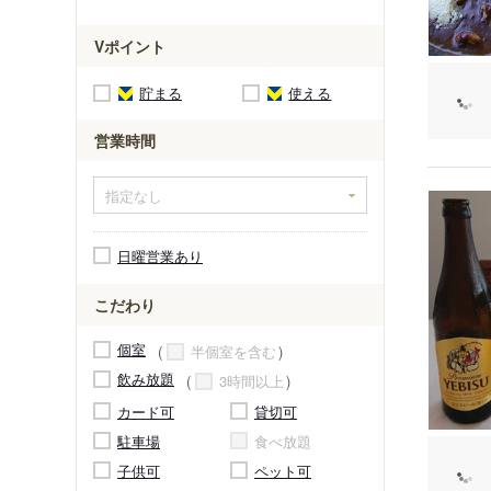
Vポイント
貯まる
使える
営業時間
日曜営業あり
こだわり
個室
半個室を含む
飲み放題
3時間以上
カード可
貸切可
駐車場
食べ放題
子供可
ペット可