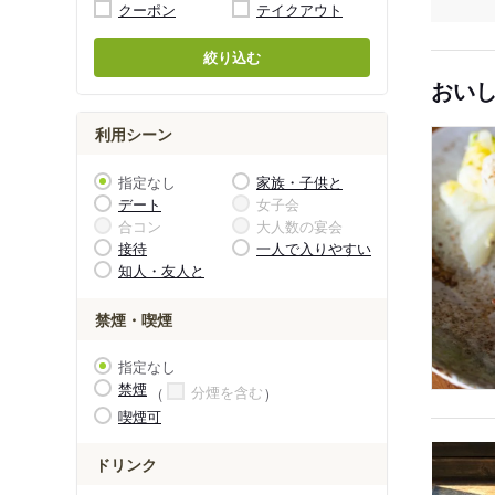
クーポン
テイクアウト
絞り込む
おい
利用シーン
指定なし
家族・子供と
デート
女子会
合コン
大人数の宴会
接待
一人で入りやすい
知人・友人と
禁煙・喫煙
指定なし
禁煙
分煙を含む
喫煙可
ドリンク