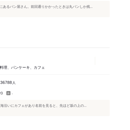
あるパン屋さん。前回通りかかったときは丸パンしか残...
イ料理、パンケーキ、カフェ
人
36788
-
99
海沿いにカフェがあり名前を見ると、先ほど坂の上の...