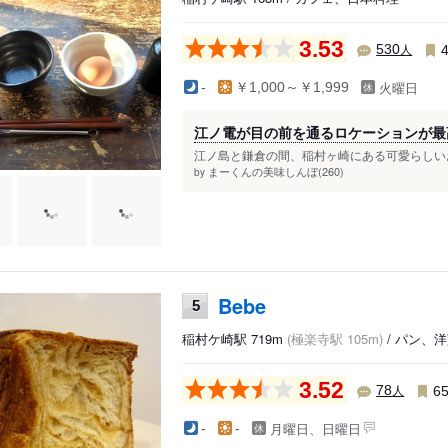
3.53
人
530
火曜日
-
￥1,000～￥1,999
江ノ電が目の前を通るロケーションが最高
江ノ島と鎌倉の間、稲村ヶ崎にある可愛らしいお
まーくんの美味しんぼ(260)
by
Bebe
5
稲村ケ崎駅 719m
(極楽寺駅 105m)
/ パン、
3.52
人
78
6
月曜日、日曜日
-
-