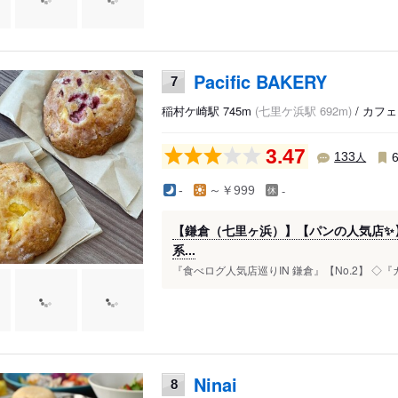
Pacific BAKERY
7
稲村ケ崎駅 745m
(七里ケ浜駅 692m)
/ カフ
3.47
人
133
-
-
～￥999
【鎌倉（七里ヶ浜）】【パンの人気店✨】
系...
『食べログ人気店巡りIN 鎌倉』【No.2】 ◇『
Ninai
8