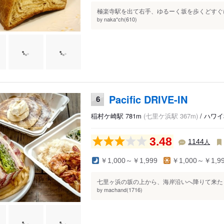
極楽寺駅を出て右手、ゆるーく坂を歩くどすぐに
naka*ch(610)
by
Pacific DRIVE-IN
6
稲村ケ崎駅 781m
(七里ケ浜駅 367m)
/ ハワ
3.48
人
1144
￥1,000～￥1,999
￥1,000～￥1,9
七里ヶ浜の坂の上から、海岸沿いへ降りて来た 
machand(1716)
by