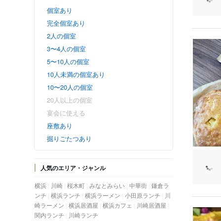
個室あり
完全個室あり
2人の個室
3〜4人の個室
5〜10人の個室
10人未満の個室あり
10〜20人の個室
20人以上の個室
宴会に使える
座敷あり
掘りごたつあり
人気のエリア・ジャンル
横浜
川崎
桜木町
みなとみらい
中華街
鎌倉ラ
ンチ
横浜ランチ
横浜ラーメン
小田原ランチ
川
崎ラーメン
横浜居酒屋
横浜カフェ
川崎居酒屋
関内ランチ
川崎ランチ