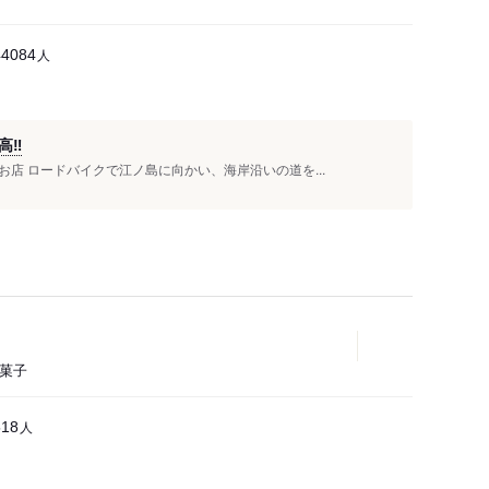
人
44084
‼️
店 ロードバイクで江ノ島に向かい、海岸沿いの道を...
洋菓子
人
518