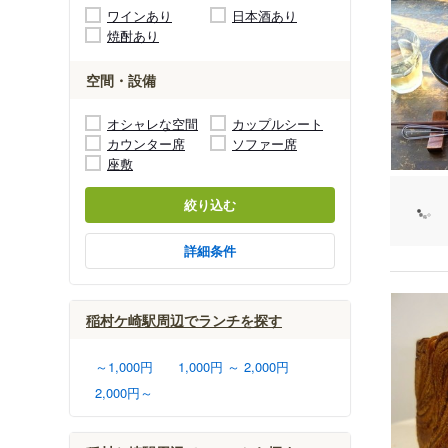
ワインあり
日本酒あり
焼酎あり
空間・設備
オシャレな空間
カップルシート
カウンター席
ソファー席
座敷
絞り込む
詳細条件
稲村ケ崎駅周辺でランチを探す
～1,000円
1,000円 ～ 2,000円
2,000円～