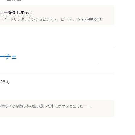
ューを楽しめる！
:シーフードサラダ、アンチョビポテト、ビーフ...
ryohe860(761)
by
ーチェ
人
538
街の中でも特に木の生い茂った中にポツンと立った一...