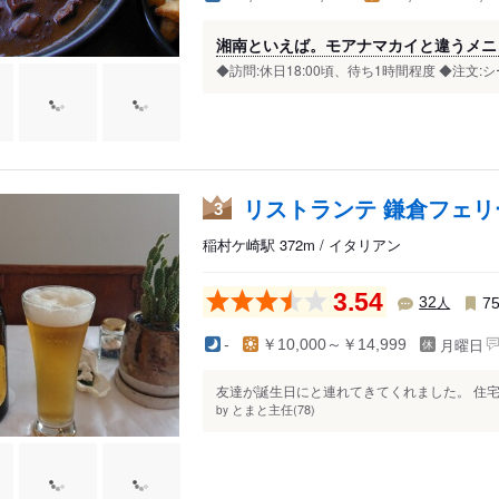
湘南といえば。モアナマカイと違うメニ
◆訪問:休日18:00頃、待ち1時間程度 ◆注文
リストランテ 鎌倉フェリ
3
稲村ケ崎駅 372m / イタリアン
3.54
人
32
7
月曜日
-
￥10,000～￥14,999
友達が誕生日にと連れてきてくれました。 住宅
とまと主任(78)
by