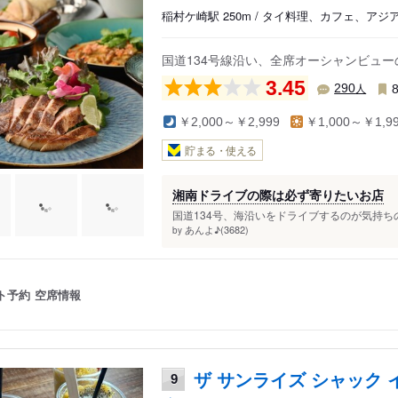
稲村ケ崎駅 250m / タイ料理、カフェ、ア
国道134号線沿い、全席オーシャンビュ
3.45
人
290
￥2,000～￥2,999
￥1,000～￥1,9
貯まる・使える
湘南ドライブの際は必ず寄りたいお店
国道134号、海沿いをドライブするのが気持ち
あんよ♪(3682)
by
ト予約
空席情報
ザ サンライズ シャック 
9