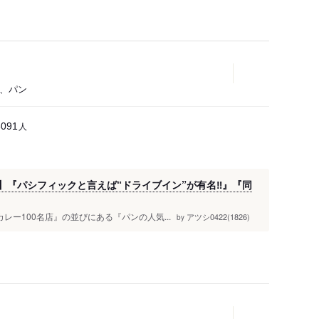
ェ、パン
人
6091
『パシフィックと言えば“ドライブイン”が有名‼️』『同
カレー100名店』の並びにある『パンの人気...
アツシ0422(1826)
by