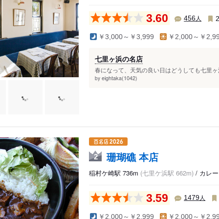
3.60
人
456
￥3,000～￥3,999
￥2,000～￥2,9
七里ヶ浜の名店
春になって、天気の良い日はどうしても七里ヶ浜
eightaka(1042)
by
珊瑚礁 本店
2
稲村ケ崎駅 736m
(七里ケ浜駅 662m)
/ カレ
3.59
人
1479
￥2,000～￥2,999
￥2,000～￥2,9