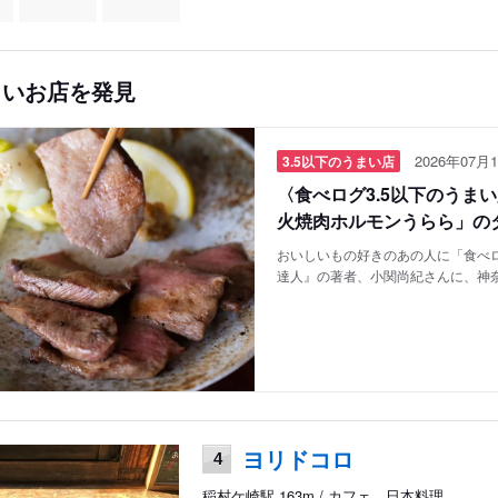
しいお店を発見
2026年07月1
3.5以下のうまい店
〈食べログ3.5以下のうま
火焼肉ホルモンうらら」の
おいしいもの好きのあの人に「食べロ
達人』の著者、小関尚紀さんに、神
ヨリドコロ
4
稲村ケ崎駅 163m / カフェ、日本料理