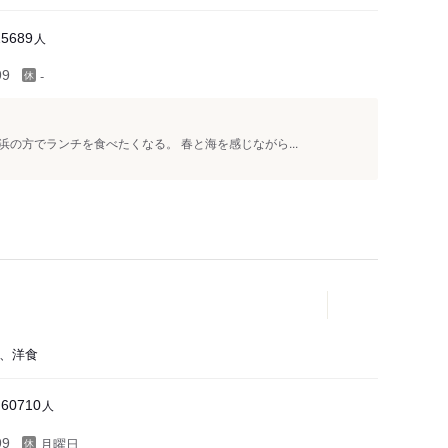
人
25689
-
99
の方でランチを食べたくなる。 春と海を感じながら...
ー、洋食
人
60710
月曜日
99