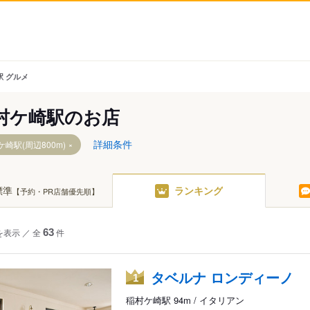
駅 グルメ
村ケ崎駅のお店
詳細条件
ケ崎駅(周辺800m)
標準
ランキング
【予約・PR店舗優先順】
を表示
／
全
63
件
タベルナ ロンディーノ
1
稲村ケ崎駅 94m / イタリアン