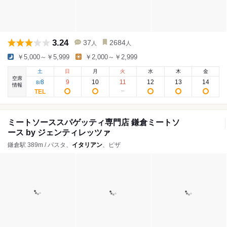
3.24
37
2684
人
人
￥5,000～￥5,999
￥2,000～￥2,999
土
日
月
火
水
木
金
空席
8
9
10
11
12
13
14
8
/
情報
ミートソーススパゲッティ専門店 鎌倉ミートソ
ース by ジェンティレッツァ
鎌倉駅 389m / パスタ、
イタリアン
、ピザ