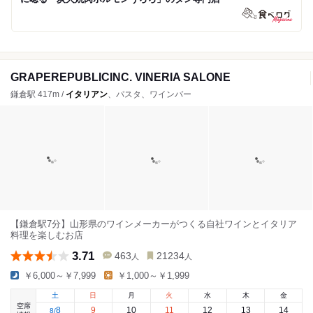
GRAPEREPUBLICINC. VINERIA SALONE
鎌倉駅 417m /
イタリアン
、パスタ、ワインバー
【鎌倉駅7分】山形県のワインメーカーがつくる自社ワインとイタリア
料理を楽しむお店
3.71
463
21234
人
人
￥6,000～￥7,999
￥1,000～￥1,999
土
日
月
火
水
木
金
空席
8
9
10
11
12
13
14
8
/