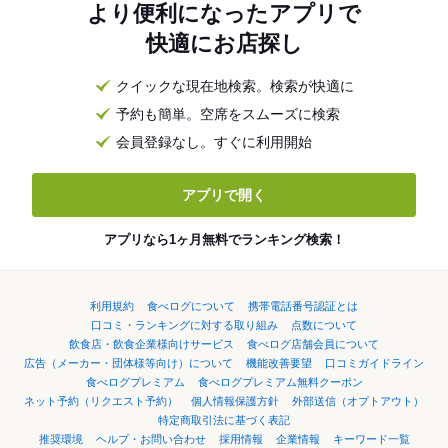
より便利になったアプリで
快適にお店探し
クイックな現在地検索。検索が快適に
予約も簡単。空席をスムーズに検索
会員登録なし。すぐに利用開始
アプリで開く
アプリなら1ヶ月無料でランキング検索！
利用規約
食べログについて
携帯電話番号認証とは
口コミ・ランキングに対する取り組み
点数について
飲食店・飲食企業様向けサービス
食べログ店舗会員について
広告（メーカー・団体様等向け）について
機能改善要望
口コミガイドライン
食べログプレミアム
食べログプレミアム無料クーポン
ネット予約（リクエスト予約）
個人情報保護方針
外部送信（オプトアウト）
特定商取引法に基づく表記
推奨環境
ヘルプ・お問い合わせ
採用情報
企業情報
キーワード一覧