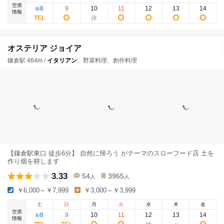
空席
8
9
10
11
12
13
14
8
/
情報
オステリア ジョイア
鎌倉駅 464m /
イタリアン
、野菜料理、創作料理
【鎌倉駅東口 徒歩6分】 自然に帰ろう がテーマのスローフード店 土を
作り畑を耕します
3.33
54
3965
人
人
￥6,000～￥7,999
￥3,000～￥3,999
土
日
月
火
水
木
金
空席
8
9
10
11
12
13
14
8
/
情報