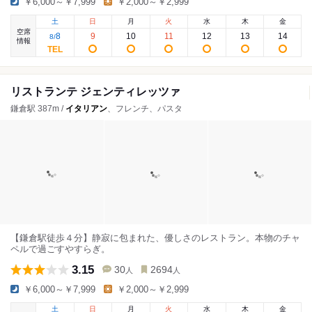
￥6,000～￥7,999
￥2,000～￥2,999
土
日
月
火
水
木
金
空席
8
9
10
11
12
13
14
8
/
情報
リストランテ ジェンティレッツァ
鎌倉駅 387m /
イタリアン
、フレンチ、パスタ
【鎌倉駅徒歩４分】静寂に包まれた、優しさのレストラン。本物のチャ
ペルで過ごすやすらぎ。
3.15
30
2694
人
人
￥6,000～￥7,999
￥2,000～￥2,999
土
日
月
火
水
木
金