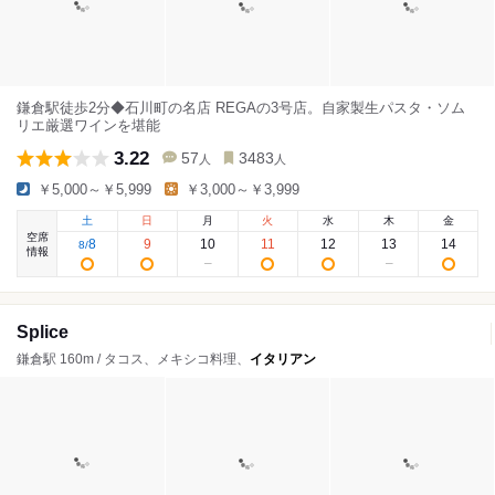
鎌倉駅徒歩2分◆石川町の名店 REGAの3号店。自家製生パスタ・ソム
リエ厳選ワインを堪能
3.22
57
3483
人
人
￥5,000～￥5,999
￥3,000～￥3,999
土
日
月
火
水
木
金
空席
8
9
10
11
12
13
14
8
/
情報
Splice
鎌倉駅 160m / タコス、メキシコ料理、
イタリアン