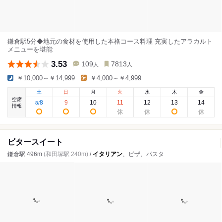
鎌倉駅5分◆地元の食材を使用した本格コース料理 充実したアラカルト
メニューを堪能
3.53
109
7813
人
人
￥10,000～￥14,999
￥4,000～￥4,999
土
日
月
火
水
木
金
空席
8
9
10
11
12
13
14
8
/
情報
ビタースイート
鎌倉駅 496m
(和田塚駅 240m)
/
イタリアン
、ピザ、パスタ