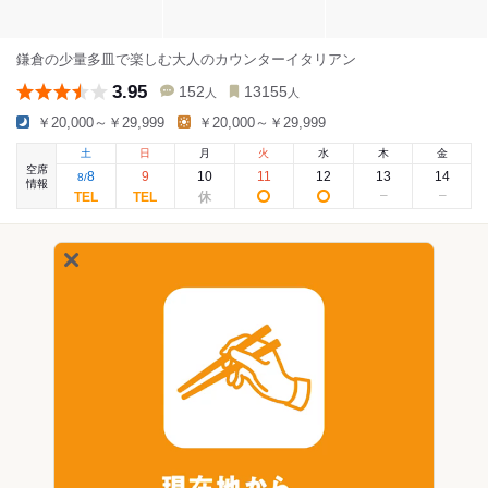
鎌倉の少量多皿で楽しむ大人のカウンターイタリアン
3.95
152
13155
人
人
￥20,000～￥29,999
￥20,000～￥29,999
土
日
月
火
水
木
金
空席
8
9
10
11
12
13
14
8
/
情報