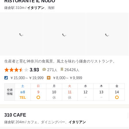
RISTORANTE IL NODO
鎌倉駅 310m /
イタリアン
、海鮮
生産者と育む神奈川の食風景。風土を味わう鎌倉のリストランテ。
3.93
271
26426
人
人
￥15,000～￥19,999
￥8,000～￥9,999
土
日
月
火
水
木
金
空席
8
9
10
11
12
13
14
8
/
情報
310 CAFE
鎌倉駅 204m / カフェ、ダイニングバー、
イタリアン