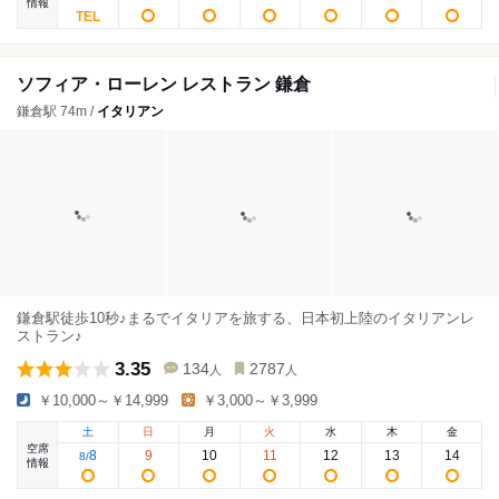
情報
ソフィア・ローレン レストラン 鎌倉
鎌倉駅 74m /
イタリアン
鎌倉駅徒歩10秒♪まるでイタリアを旅する、日本初上陸のイタリアンレ
ストラン♪
3.35
134
2787
人
人
￥10,000～￥14,999
￥3,000～￥3,999
土
日
月
火
水
木
金
空席
8
9
10
11
12
13
14
8
/
情報