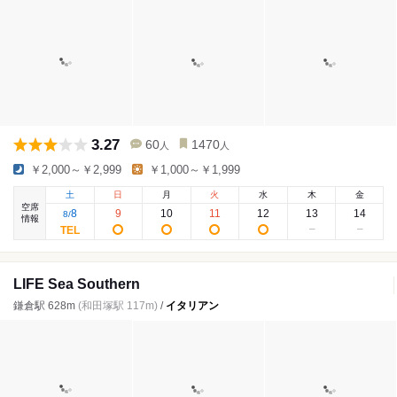
3.27
60
1470
人
人
￥2,000～￥2,999
￥1,000～￥1,999
土
日
月
火
水
木
金
空席
8
9
10
11
12
13
14
8
/
情報
LIFE Sea Southern
鎌倉駅 628m
(和田塚駅 117m)
/
イタリアン