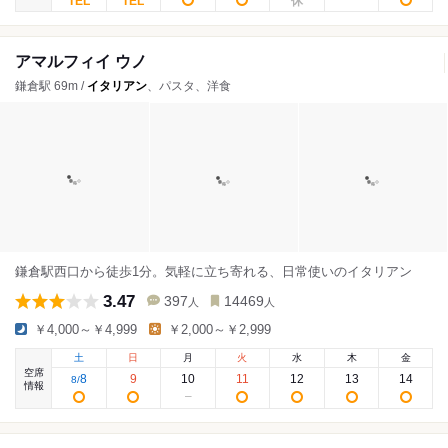
アマルフィイ ウノ
鎌倉駅 69m /
イタリアン
、パスタ、洋食
鎌倉駅西口から徒歩1分。気軽に立ち寄れる、日常使いのイタリアン
3.47
397
14469
人
人
￥4,000～￥4,999
￥2,000～￥2,999
土
日
月
火
水
木
金
空席
8
9
10
11
12
13
14
8
/
情報