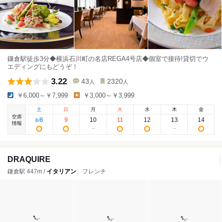
鎌倉駅徒歩3分◆横浜石川町の名店REGA4号店◆個室で接待!貸切でウ
エディングにもどうぞ！
3.22
43
2320
人
人
￥6,000～￥7,999
￥3,000～￥3,999
土
日
月
火
水
木
金
空席
8
9
10
11
12
13
14
8
/
情報
DRAQUIRE
鎌倉駅 447m /
イタリアン
、フレンチ