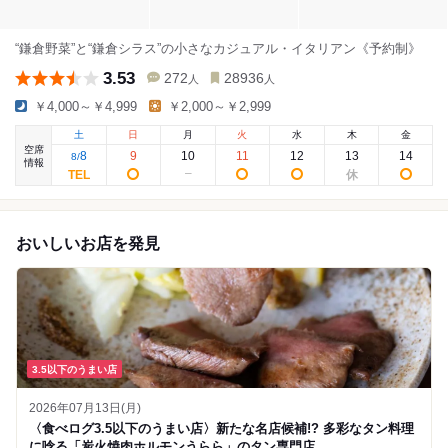
“鎌倉野菜”と“鎌倉シラス”の小さなカジュアル・イタリアン《予約制》
3.53
272
28936
人
人
￥4,000～￥4,999
￥2,000～￥2,999
土
日
月
火
水
木
金
空席
8
9
10
11
12
13
14
8
/
情報
おいしいお店を発見
3.5以下のうまい店
2026年07月13日(月)
〈食べログ3.5以下のうまい店〉新たな名店候補!? 多彩なタン料理
に唸る「炭火焼肉ホルモンうらら」のタン専門店