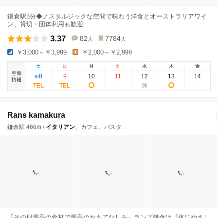
鎌倉駅3分◆ノスタルジックな空間で味わう洋食とオーストラリアワイ
ン、貸切・団体利用も歓迎
3.37
82
7784
人
人
￥3,000～￥3,999
￥2,000～￥2,999
土
日
月
火
水
木
金
空席
8
9
10
11
12
13
14
8
/
情報
Rans kamakura
鎌倉駅 466m /
イタリアン
、カフェ、パスタ
『その日最高の食材で最高のおもてなしを』ランズ鎌倉は『体にやさし