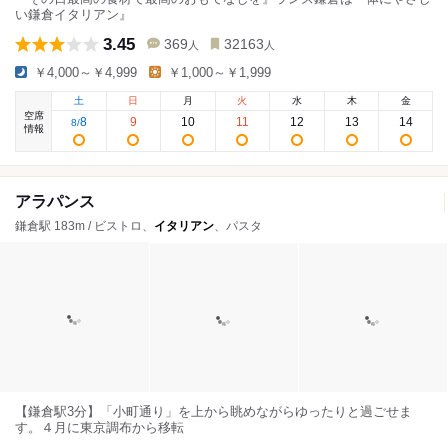
い鎌倉イタリアン』
3.45
369
32163
人
人
￥4,000～￥4,999
￥1,000～￥1,999
土
日
月
火
水
木
金
空席
8
9
10
11
12
13
14
8
/
情報
アラパンス
鎌倉駅 183m / ビストロ、
イタリアン
、パスタ
【鎌倉駅3分】「小町通り」を上から眺めながらゆったりと過ごせま
す。４月に東京調布から移転