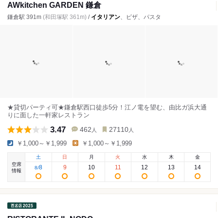
AWkitchen GARDEN 鎌倉
鎌倉駅 391m
(和田塚駅 361m)
/
イタリアン
、ピザ、パスタ
★貸切パーティ可★鎌倉駅西口徒歩5分！江ノ電を望む、由比ガ浜大通
りに面した一軒家レストラン
3.47
462
27110
人
人
￥1,000～￥1,999
￥1,000～￥1,999
土
日
月
火
水
木
金
空席
8
9
10
11
12
13
14
8
/
情報