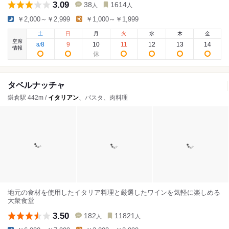
3.09
38
1614
人
人
￥2,000～￥2,999
￥1,000～￥1,999
土
日
月
火
水
木
金
空席
8
9
10
11
12
13
14
8
/
情報
タベルナッチャ
鎌倉駅 442m /
イタリアン
、パスタ、肉料理
地元の食材を使用したイタリア料理と厳選したワインを気軽に楽しめる
大衆食堂
3.50
182
11821
人
人