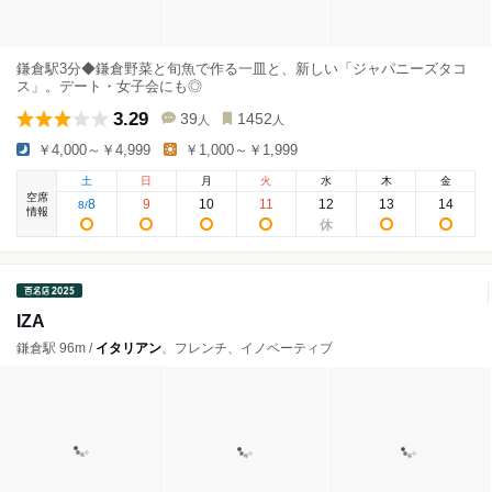
鎌倉駅3分◆鎌倉野菜と旬魚で作る一皿と、新しい「ジャパニーズタコ
ス」。デート・女子会にも◎
3.29
39
1452
人
人
￥4,000～￥4,999
￥1,000～￥1,999
土
日
月
火
水
木
金
空席
8
9
10
11
12
13
14
8
/
情報
IZA
鎌倉駅 96m /
イタリアン
、フレンチ、イノベーティブ