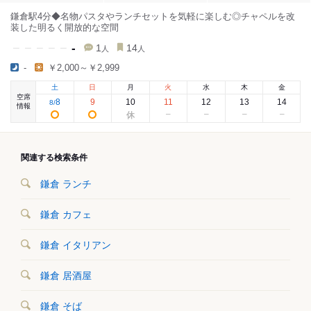
鎌倉駅4分◆名物パスタやランチセットを気軽に楽しむ◎チャペルを改
装した明るく開放的な空間
-
1
14
人
人
-
￥2,000～￥2,999
土
日
月
火
水
木
金
空席
8
9
10
11
12
13
14
8
/
情報
関連する検索条件
鎌倉 ランチ
鎌倉 カフェ
鎌倉 イタリアン
鎌倉 居酒屋
鎌倉 そば