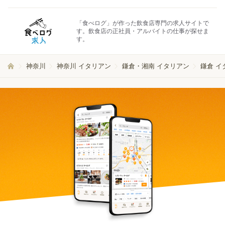
「食べログ」が作った飲食店専門の求人サイトで
す。飲食店の正社員・アルバイトの仕事が探せま
す。
神奈川
神奈川 イタリアン
鎌倉・湘南 イタリアン
鎌倉 イ