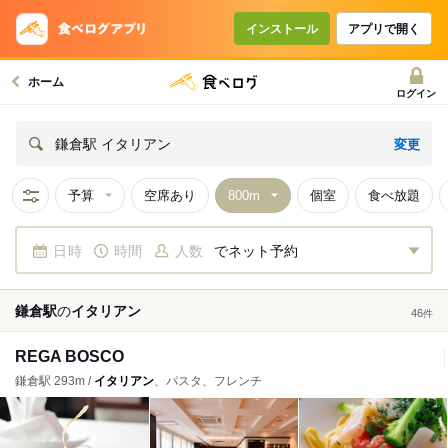
インストール
アプリで開く
ホーム
ログイン
変更
鎌倉駅 イタリアン
予算
空席あり
個室
食べ放題
日時
時間
人数
でネット予約
鎌倉駅
の
イタリアン
46
件
REGA BOSCO
鎌倉駅 293m /
イタリアン
、パスタ、フレンチ