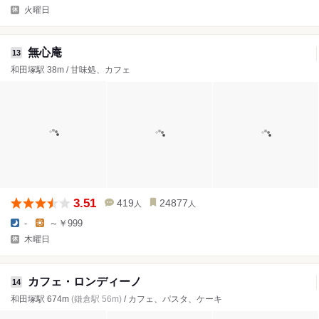
火曜日
無心庵
13
和田塚駅 38m / 甘味処、カフェ
3.51
419
24877
人
人
-
～￥999
木曜日
カフェ・ロンディーノ
14
和田塚駅 674m
(鎌倉駅 56m)
/ カフェ、パスタ、ケーキ