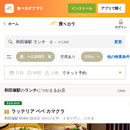
インストール
アプリで開く
ホーム
ログイン
変更
和田塚駅 ランチ
昼 ～ ￥2,000
昼、〜2,000円
空席あり
他の検索条件
日時
時間
人数
でネット予約
和田塚駅
の
ランチ
につかえる
お店
239
件
ラッテリア ベベ カマクラ
1
和田塚駅 654m
(鎌倉駅 98m)
/ ピザ、イタリアン、パスタ