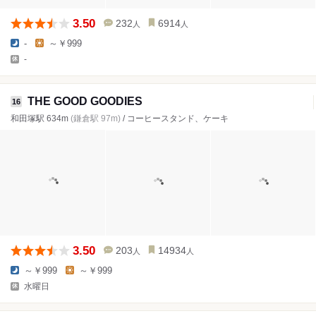
3.50
232
6914
人
人
-
～￥999
-
THE GOOD GOODIES
16
和田塚駅 634m
(鎌倉駅 97m)
/ コーヒースタンド、ケーキ
3.50
203
14934
人
人
～￥999
～￥999
水曜日