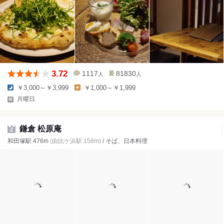
3.72
1117
81830
人
人
￥3,000～￥3,999
￥1,000～￥1,999
月曜日
鎌倉 松原庵
2
和田塚駅 476m
(由比ケ浜駅 158m)
/ そば、日本料理