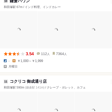
鎌倉バワン
10
和田塚駅 67m / インド料理、インドカレー
3.54
112
7364
人
人
-
￥1,000～￥1,999
月曜日
コクリコ 御成通り店
11
和田塚駅 590m
(鎌倉駅 141m)
/ クレープ・ガレット、カフェ