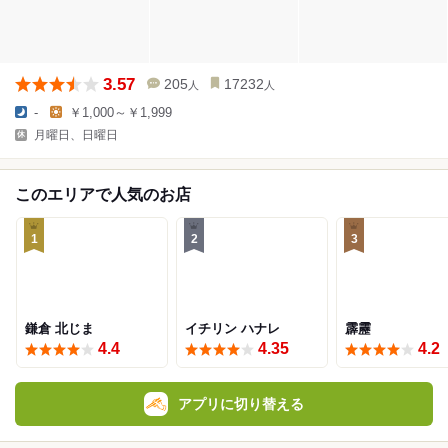
3.57
205
17232
人
人
-
￥1,000～￥1,999
月曜日、日曜日
このエリアで人気のお店
1
2
3
鎌倉 北じま
イチリン ハナレ
霹靂
4.4
4.35
4.2
アプリに切り替える