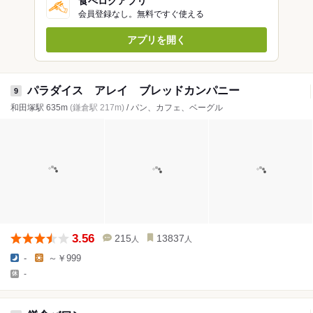
食べログアプリ
会員登録なし。無料ですぐ使える
アプリを開く
パラダイス アレイ ブレッドカンパニー
9
和田塚駅 635m
(鎌倉駅 217m)
/ パン、カフェ、ベーグル
3.56
215
13837
人
人
-
～￥999
-