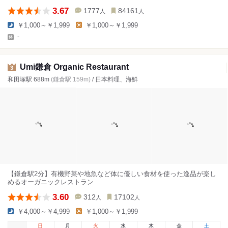
3.67
1777
84161
人
人
￥1,000～￥1,999
￥1,000～￥1,999
-
Umi鎌倉 Organic Restaurant
3
和田塚駅 688m
(鎌倉駅 159m)
/ 日本料理、海鮮
【鎌倉駅2分】有機野菜や地魚など体に優しい食材を使った逸品が楽し
めるオーガニックレストラン
3.60
312
17102
人
人
￥4,000～￥4,999
￥1,000～￥1,999
日
月
火
水
木
金
土