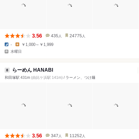
3.56
435
24775
人
人
-
￥1,000～￥1,999
水曜日
らーめん HANABI
8
和田塚駅 431m
(由比ケ浜駅 141m)
/ ラーメン、つけ麺
3.56
347
11252
人
人