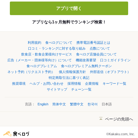
アプリで開く
アプリなら1ヶ月無料でランキング検索！
利用規約
食べログについて
携帯電話番号認証とは
口コミ・ランキングに対する取り組み
点数について
飲食店・飲食企業様向けサービス
食べログ店舗会員について
広告（メーカー・団体様等向け）について
機能改善要望
口コミガイドライン
食べログプレミアム
食べログプレミアム無料クーポン
ネット予約（リクエスト予約）
個人情報保護方針
外部送信（オプトアウト）
特定商取引法に基づく表記
推奨環境
ヘルプ・お問い合わせ
採用情報
企業情報
キーワード一覧
サイトマップ
チェーン一覧
言語：
English
简体中文
繁體中文
한국어
日本語
ページの先頭へ
©Kakaku.com, Inc.