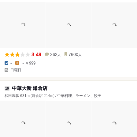
3.49
262
7600
人
人
-
～￥999
日曜日
中華大新 鎌倉店
19
和田塚駅 631m
(鎌倉駅 214m)
/ 中華料理、ラーメン、餃子