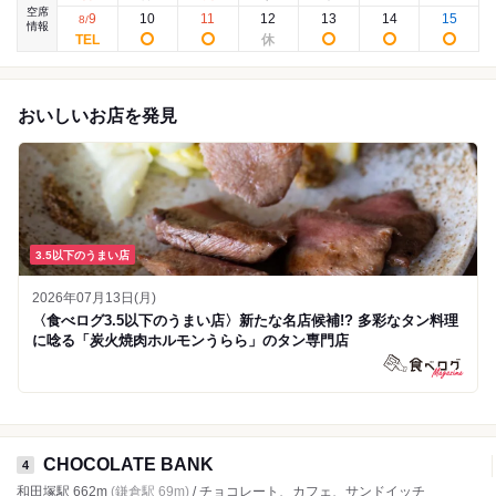
空席
9
10
11
12
13
14
15
8
/
情報
おいしいお店を発見
3.5以下のうまい店
2026年07月13日(月)
〈食べログ3.5以下のうまい店〉新たな名店候補!? 多彩なタン料理
に唸る「炭火焼肉ホルモンうらら」のタン専門店
CHOCOLATE BANK
4
和田塚駅 662m
(鎌倉駅 69m)
/ チョコレート、カフェ、サンドイッチ