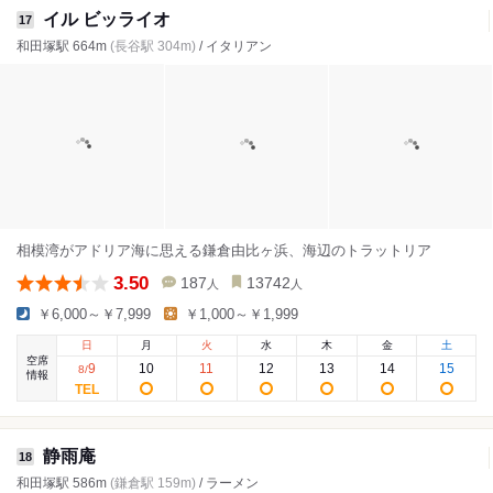
イル ビッライオ
17
和田塚駅 664m
(長谷駅 304m)
/ イタリアン
相模湾がアドリア海に思える鎌倉由比ヶ浜、海辺のトラットリア
3.50
187
13742
人
人
￥6,000～￥7,999
￥1,000～￥1,999
日
月
火
水
木
金
土
空席
9
10
11
12
13
14
15
8
/
情報
静雨庵
18
和田塚駅 586m
(鎌倉駅 159m)
/ ラーメン