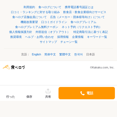
利用規約
食べログについて
携帯電話番号認証とは
口コミ・ランキングに対する取り組み
飲食店・飲食企業様向けサービス
食べログ店舗会員について
広告（メーカー・団体様等向け）について
機能改善要望
口コミガイドライン
食べログプレミアム
食べログプレミアム無料クーポン
ネット予約（リクエスト予約）
個人情報保護方針
外部送信（オプトアウト）
特定商取引法に基づく表記
推奨環境
ヘルプ・お問い合わせ
採用情報
企業情報
キーワード一覧
サイトマップ
チェーン一覧
言語：
English
简体中文
繁體中文
한국어
日本語
©Kakaku.com, Inc.
電話
行った
保存
共有