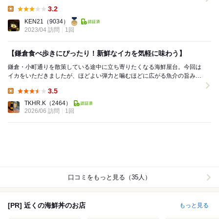
台」という屋台村が出来たのですが...
3.2
Lunch:
KEN21
（9034）
2023/04 訪問
1回
【鎌倉食べ歩きにぴったり！新鮮なイカを気軽に味わう】
鎌倉・小町通りを散策している途中に立ち寄りたくなる海鮮屋台。今回は
イカをいただきましたが、ほどよい弾力と噛むほどに広がる魚介の旨みが
印象的で、食べ歩きにもぴったりの一品でした。 ...
3.5
Lunch:
TKHR.K
（2464）
2026/06 訪問
1回
口コミをもっと見る（35人）
[PR] 近くの海鮮丼のお店
もっと見る