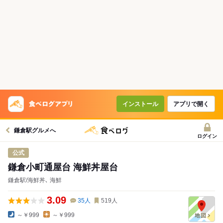
インストール
アプリで開く
鎌倉駅グルメへ
ログイン
公式
鎌倉小町通屋台 海鮮丼屋台
鎌倉駅/海鮮丼､ 海鮮
3.09
35
人
519
人
～￥999
～￥999