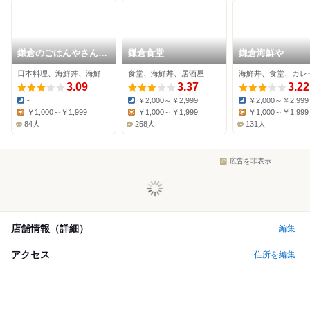
鎌倉のごはんやさん
鎌倉食堂
鎌倉海鮮や
石渡
日本料理、海鮮丼、海鮮
食堂、海鮮丼、居酒屋
海鮮丼、食堂、カレ
3.09
3.37
3.22
-
￥2,000～￥2,999
￥2,000～￥2,999
Dinner:
Dinner:
Dinner:
￥1,000～￥1,999
￥1,000～￥1,999
￥1,000～￥1,999
Lunch:
Lunch:
Lunch:
84人
258人
131人
広告を非表示
店舗情報（詳細）
編集
アクセス
住所を編集