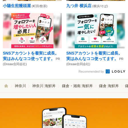
小陽生煎饅頭屋
九つ井 横浜店
(町田/飲茶)
(横浜/そば)
SNSアカウントを着実に成長。
SNSアカウントを着実に成長。
実はみんなココ使ってます。
実はみんなココ使ってます。
PR
PR
(Dreaw合同会社)
(Dreaw合同会社)
Recommended by
神奈川
神奈川 海鮮丼
鎌倉・湘南 海鮮丼
鎌倉 海鮮丼