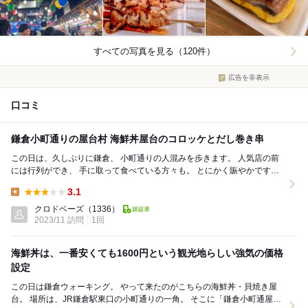
すべての写真を見る（120件）
広告を非表示
口コミ
鎌倉小町通りの屋台村 海鮮丼屋台のコロッケとだし巻き串
この日は、久しぶりに鎌倉、 小町通りの人混みを歩きます。 人気店の前
には行列ができ、 手に取って食べている方々も。 とにかく賑やかです
ね。 そんな時初...
3.1
Lunch:
クロドベーズ
（1336）
2023/11 訪問
1回
海鮮丼は、一番安くても1600円という観光地らしい強気の価格
設定
この日は鎌倉ウォーキング。 やって来たのがこちらの海鮮丼・貝焼き屋
台。 場所は、JR鎌倉駅東口の小町通りの一角。 そこに「鎌倉小町通屋