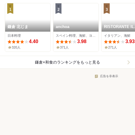
1
2
3
鎌倉 北じま
anchoa
RISTORANTE IL
NODO
日本料理
スペイン料理、海鮮、ヨーロッパ料理
イタリアン、海鮮
4.40
3.98
3.93
320人
371人
271人
鎌倉×和食
のランキングをもっと見る
広告を非表示