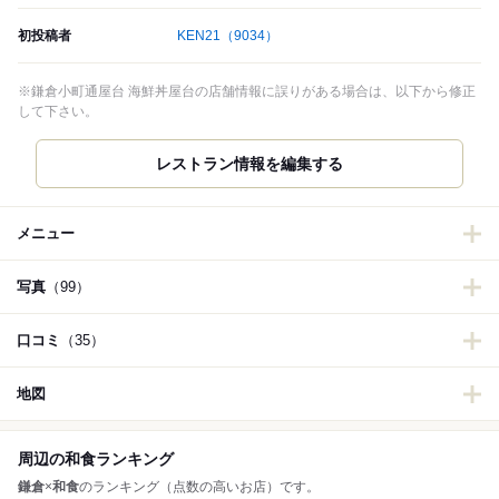
初投稿者
KEN21
（9034）
※鎌倉小町通屋台 海鮮丼屋台の店舗情報に誤りがある場合は、以下から修正
して下さい。
レストラン情報を編集する
メニュー
写真
（99）
口コミ
（35）
地図
周辺の和食ランキング
鎌倉
×
和食
のランキング（点数の高いお店）です。