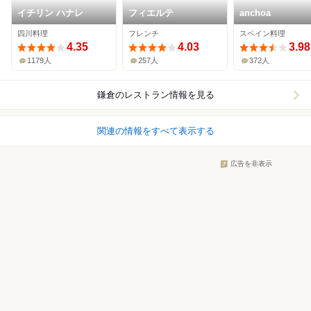
イチリン ハナレ
フィエルテ
anchoa
四川料理
フレンチ
スペイン料理
4.35
4.03
3.98
1179人
257人
372人
鎌倉
のレストラン情報を見る
関連の情報をすべて表示する
広告を非表示