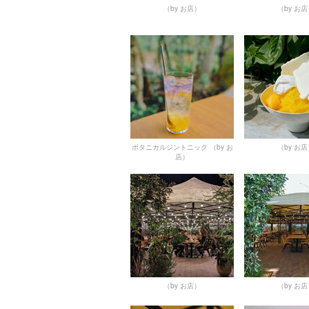
（by お店）
（by お
ボタニカルジントニック
（by お
（by お
店）
（by お店）
（by お