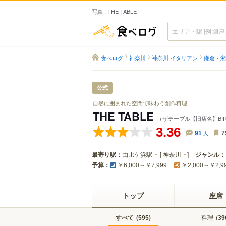
写真 : THE TABLE
食べログ
食べログ
神奈川
神奈川 イタリアン
鎌倉・湘
公式
自然に囲まれた空間で味わう創作料理
THE TABLE
（ザテーブル【旧店名】BIRD H
3.36
91
人
7
最寄り駅：
由比ケ浜駅
[
神奈川
]
ジャンル：
予算：
￥6,000～￥7,999
￥2,000～￥2,9
トップ
座席
すべて
(
)
料理
(
595
39