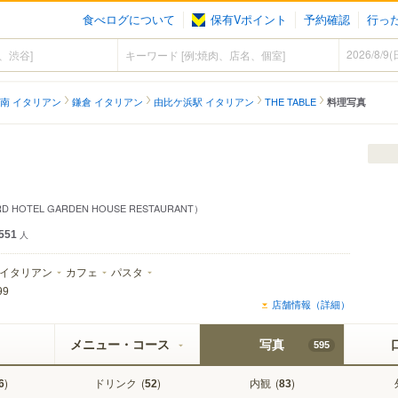
食べログについて
保有Vポイント
予約確認
行っ
南 イタリアン
鎌倉 イタリアン
由比ケ浜駅 イタリアン
THE TABLE
料理写真
OTEL GARDEN HOUSE RESTAURANT）
551
人
イタリアン
カフェ
パスタ
99
店舗情報（詳細）
メニュー・コース
写真
595
)
ドリンク
(
)
内観
(
)
6
52
83