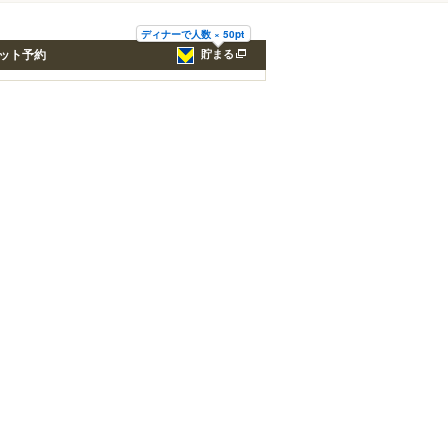
ディナーで人数 × 50pt
ット予約
貯まる