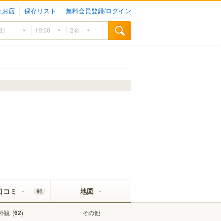
たお店
保存リスト
無料会員登録/ログイン
口コミ
地図
91
外観
(
)
その他
62