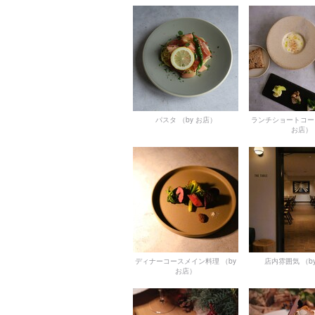
パスタ
（by お店）
ランチショートコー
お店）
ディナーコースメイン料理
（by
店内雰囲気
（b
お店）