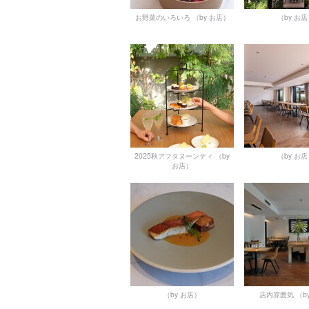
お野菜のいろいろ
（by お店）
（by お
2025秋アフタヌーンティ
（by
（by お
お店）
（by お店）
店内雰囲気
（b