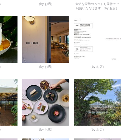
店）
（by お店）
大切な家族のペットも同伴でご
利用いただけます
（by お店）
店）
（by お店）
（by お店）
店）
（by お店）
（by お店）