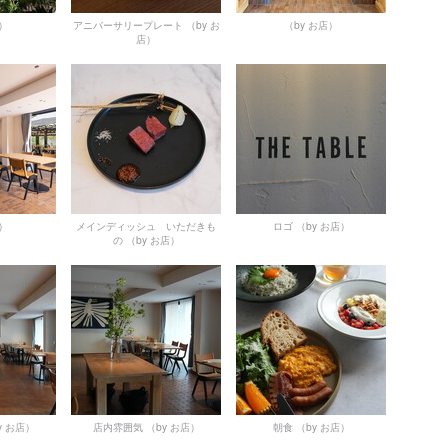
店）
アニバーサリープレート
（by お
（by お店）
店）
店）
メインディッシュ いただきも
ロゴ
（by お店）
の
（by お店）
y お店）
店内雰囲気
（by お店）
朝食
（by お店）