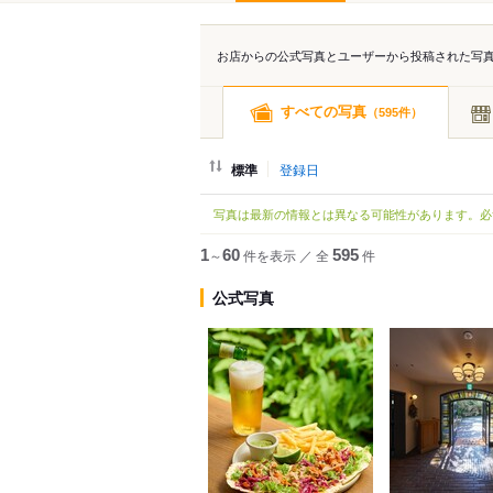
お店からの公式写真とユーザーから投稿された写
すべての写真
（
件）
595
標準
登録日
写真は最新の情報とは異なる可能性があります。必
1
～
60
件を表示
／
全
595
件
公式写真