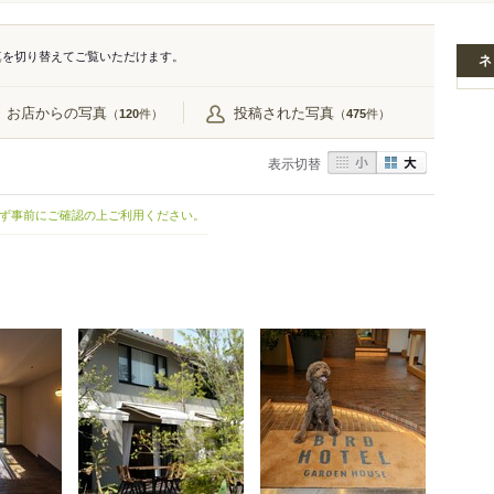
真を切り替えてご覧いただけます。
ネ
お店からの写真
投稿された写真
（
件）
（
件）
120
475
表示切替
ず事前にご確認の上ご利用ください。