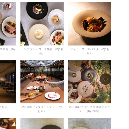
ス集合
（by
ランチフルｒコース集合
（by お
ディナーコースパスタ
（by お
店）
店）
y お店）
2025春アフタヌーンティ
（by
2024NOELクリスマス限定メニ
お店）
ュー
（by お店）