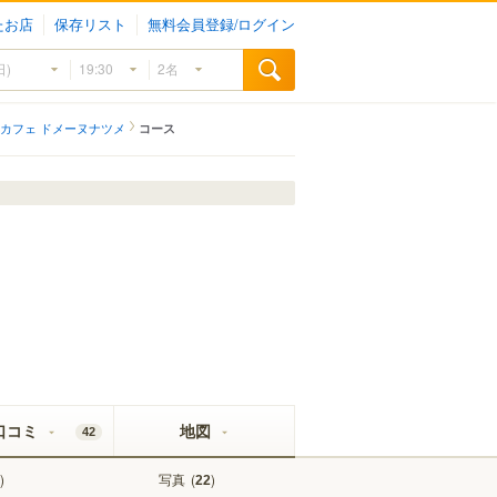
たお店
保存リスト
無料会員登録/ログイン
カフェ ドメーヌナツメ
コース
口コミ
地図
42
)
写真
(
)
22