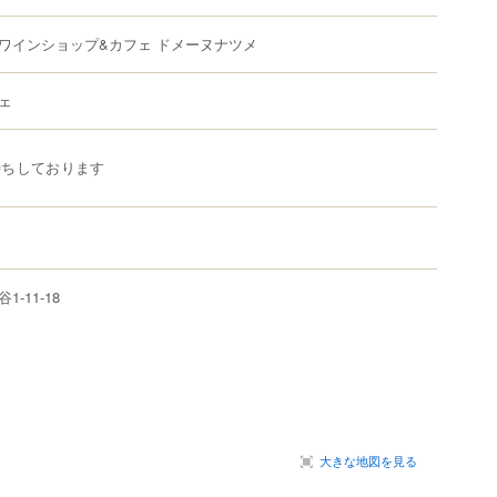
ワインショップ&カフェ ドメーヌナツメ
ェ
待ちしております
谷
1-11-18
大きな地図を見る