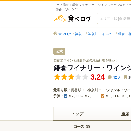
コース詳細 : 鎌倉ワイナリー・ワインショップ&カフ
- 長谷（ワインバー）
食べログ
食べログ
神奈川
神奈川 ワインバー
鎌倉・湘
公式
自家製ワインと鎌倉野菜の絶品料理を味わう
鎌倉ワイナリー・ワインシ
3.24
42
人
1
最寄り駅：
長谷駅
[
神奈川
]
ジャンル：
ワイ
予算：
￥2,000～￥2,999
￥1,000～￥1,9
トップ
座席
コース
(
)
3