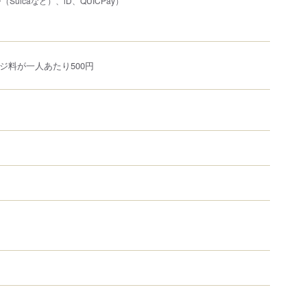
uicaなど）、iD、QUICPay）
ジ料が一人あたり500円