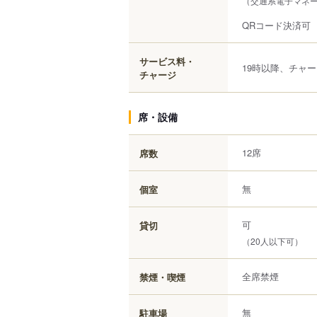
（交通系電子マネー（S
QRコード決済可
サービス料・
19時以降、チャー
チャージ
席・設備
12席
席数
無
個室
可
貸切
（20人以下可）
全席禁煙
禁煙・喫煙
無
駐車場