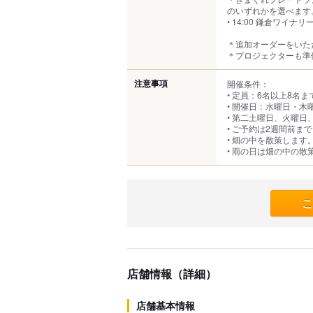
のいずれかを選べます
• 14:00 鎌倉ワイ
＊追加オーダーをいた
＊プロジェクターも準
注意事項
開催条件：
• 定員：6名以上8名ま
• 開催日：水曜日・
• 第二土曜日、火曜
• ご予約は2週間前ま
• 畑の中を散策しま
• 雨の日は畑の中の
こ
店舗情報（詳細）
店舗基本情報