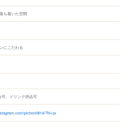
落ち着いた空間
ンにこだわる
会可、ドリンク持込可
nstagram.com/pichon0814/?hl=ja