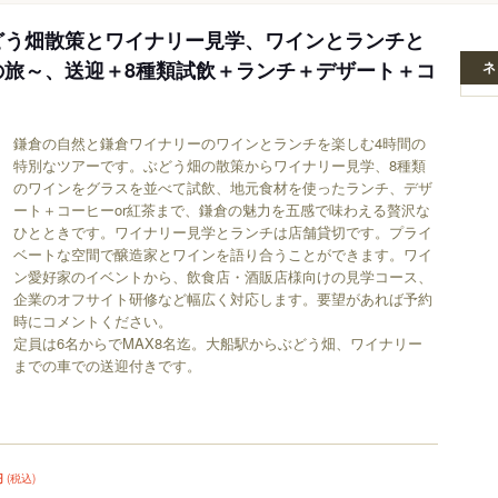
どう畑散策とワイナリー見学、ワインとランチと
の旅～、送迎＋8種類試飲＋ランチ＋デザート＋コ
ネ
鎌倉の自然と鎌倉ワイナリーのワインとランチを楽しむ4時間の
特別なツアーです。ぶどう畑の散策からワイナリー見学、8種類
のワインをグラスを並べて試飲、地元食材を使ったランチ、デザ
ート＋コーヒーor紅茶まで、鎌倉の魅力を五感で味わえる贅沢な
ひとときです。ワイナリー見学とランチは店舗貸切です。プライ
ベートな空間で醸造家とワインを語り合うことができます。ワイ
ン愛好家のイベントから、飲食店・酒販店様向けの見学コース、
企業のオフサイト研修など幅広く対応します。要望があれば予約
時にコメントください。
定員は6名からでMAX8名迄。大船駅からぶどう畑、ワイナリー
までの車での送迎付きです。
円
(税込)