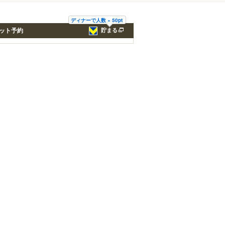
ディナーで人数 × 50pt
ット予約
貯まる