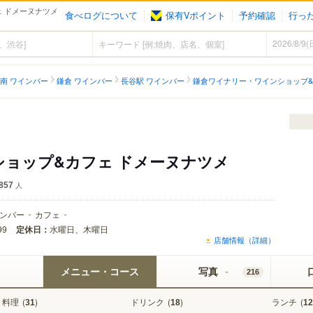
ェ ドメーヌナツメ
食べログについて
保有Vポイント
予約確認
行っ
南 ワインバー
鎌倉 ワインバー
長谷駅 ワインバー
鎌倉ワイナリー・ワインショップ&
ョップ&カフェ ドメーヌナツメ
857
人
ンバー
カフェ
定休日：
水曜日、木曜日
99
店舗情報（詳細）
メニュー・コース
写真
216
料理
(
)
ドリンク
(
)
ランチ
(
31
18
12