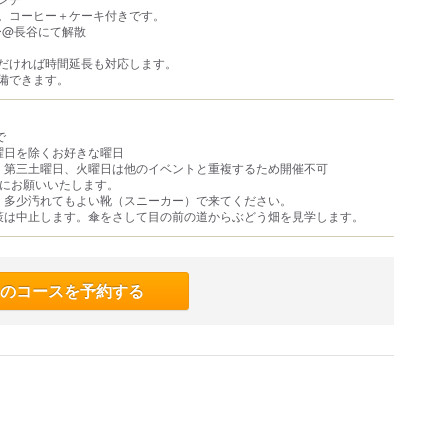
。コーヒー＋ケーキ付きです。
ナリー@長谷にて解散
だければ時間延長も対応します。
備できます。
で
木曜日を除くお好きな曜日
日、第三土曜日、火曜日は他のイベントと重複するため開催不可
でにお願いいたします。
す。多少汚れてもよい靴（スニーカー）で来てください。
散策は中止します。傘をさして目の前の道からぶどう畑を見学します。
のコースを予約する