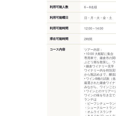
利用可能人数
6～8名様
利用可能曜日
日・月・火・金・土
利用可能時間
12:00～14:00
滞在可能時間
2時間
コース内容
ツアー内容：
• 10:00 大船駅に集合
専用車で、鎌倉市の関
ぶどう畑を散策し、ワ
• 鎌倉ワイナリー見学（
ワイナリー内を特別見
から瓶詰めまで、醸造
• ワイン8種の試飲（各2
厳選された鎌倉ワイナ
みながら、ワインごと
• ワインとのマリアー
ワインの味を引き立て
ランチは
・ビーフシチューラン
・シュークルートラン
・オムライスランチ
・きまぐれプレートラ