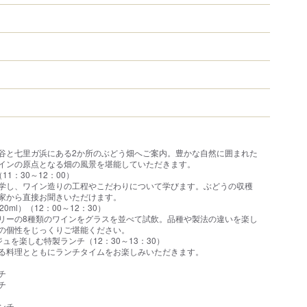
谷と七里ガ浜にある2か所のぶどう畑へご案内。豊かな自然に囲まれた
インの原点となる畑の風景を堪能していただきます。
11：30～12：00）
学し、ワイン造りの工程やこだわりについて学びます。ぶどうの収穫
家から直接お聞きいただけます。
0ml）（12：00～12：30）
リーの8種類のワインをグラスを並べて試飲。品種や製法の違いを楽し
の個性をじっくりご堪能ください。
ジュを楽しむ特製ランチ（12：30～13：30）
る料理とともにランチタイムをお楽しみいただきます。
チ
チ
ンチ