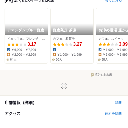
[PR] 近くのスイーツのお店
もっと見る
アマンダンブルー鎌倉
鎌倉茶房 茶凛
お浄め足湯 座か
ビュッフェ、フレンチ、スイーツ
カフェ、和菓子
カフェ、スイーツ
3.17
3.27
3.09
￥6,000～￥7,999
-
￥1,000～￥1,999
Dinner:
Dinner:
Dinner:
￥2,000～￥2,999
￥1,000～￥1,999
￥1,000～￥1,999
Lunch:
Lunch:
Lunch:
64人
80人
38人
広告を非表示
店舗情報（詳細）
編集
アクセス
住所を編集