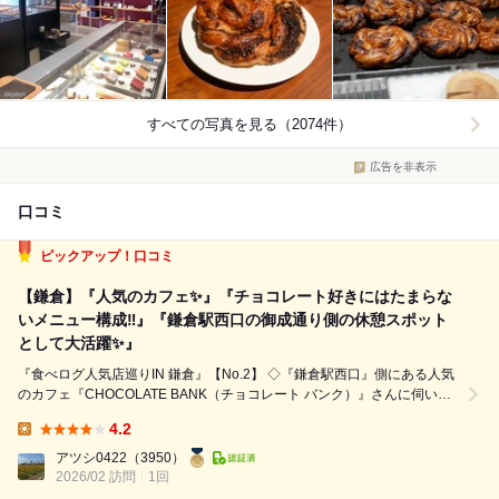
すべての写真を見る（2074件）
広告を非表示
口コミ
ピックアップ！口コミ
【鎌倉】『人気のカフェ✨』『チョコレート好きにはたまらな
いメニュー構成‼️』『鎌倉駅西口の御成通り側の休憩スポット
として大活躍✨』
『食べログ人気店巡りIN 鎌倉』【No.2】 ◇『鎌倉駅西口』側にある人気
のカフェ『CHOCOLATE BANK（チョコレート バンク）』さんに伺いま
した✨ 【最寄り駅・場所】 ◇『鎌倉駅』『西口』から『徒歩で1分』で到
4.2
着できます。西口を出てすぐ左に曲がると『御成通り』があります。そこ
Lunch:
に入...
アツシ0422
（3950）
2026/02 訪問
1回