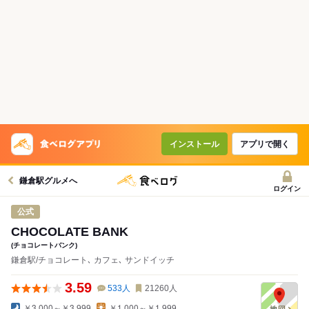
インストール
アプリで開く
鎌倉駅グルメへ
ログイン
公式
CHOCOLATE BANK
(チョコレートバンク)
鎌倉駅/チョコレート､ カフェ､ サンドイッチ
3.59
533
人
21260
人
￥3,000～￥3,999
￥1,000～￥1,999