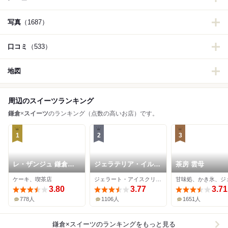
写真
（1687）
口コミ
（533）
地図
周辺のスイーツランキング
鎌倉
×
スイーツ
のランキング（点数の高いお店）です。
1
2
3
レ・ザンジュ 鎌倉本
ジェラテリア・イル・
茶房 雲母
店
ブリガンテ
ケーキ、喫茶店
ジェラート・アイスクリーム、ケーキ、チョコレート
3.80
3.77
3.71
778人
1106人
1651人
鎌倉×スイーツ
のランキングをもっと見る