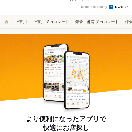
Recommended by
神奈川
神奈川 チョコレート
鎌倉・湘南 チョコレート
鎌
より便利になったアプリで
快適にお店探し