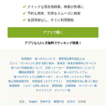
クイックな現在地検索。検索が快適に
予約も簡単。空席をスムーズに検索
会員登録なし。すぐに利用開始
アプリで開く
アプリなら1ヶ月無料でランキング検索！
利用規約
食べログについて
携帯電話番号認証とは
口コミ・ランキングに対する取り組み
飲食店・飲食企業様向けサービス
食べログ店舗会員について
広告（メーカー・団体様等向け）について
機能改善要望
口コミガイドライン
食べログプレミアム
食べログプレミアム無料クーポン
ネット予約（リクエスト予約）
個人情報保護方針
外部送信（オプトアウト）
特定商取引法に基づく表記
推奨環境
ヘルプ・お問い合わせ
採用情報
企業情報
キーワード一覧
サイトマップ
チェーン一覧
言語：
English
简体中文
繁體中文
한국어
日本語