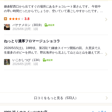
鎌倉駅西口から出てすぐの場所にあるチョコレート屋さんです。 午前中
の早い時間だったからでしょうか、空いていて過ごしやすかったです。
この後食事の予定があるので飲み物だけいただき...
3.8
Lunch:
バナナメロン
（3019）
2026/06 訪問
1回
ねっとり濃厚フロマージュショコラ
2026/5/15(土)。18時頃。 第2回(？)鎌倉スイーツ開拓の回。 久里浜で人
生最多のポピーを拝んで、野比海岸から北上して山と山と山を越えて沢を
下り逗子をダッシュで通...
いこかしつび
（134）
2026/05 訪問
1回
口コミをもっと見る（533人）