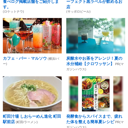
食べログ掲載店舗をご紹介しま
ーフェクト黒ラベルが飲めるお
す。
店
(ロケットナウ)
(サッポロビール)
カフェ・バー・マルソウ
炭酸水やお茶をアレンジ！夏の
(横浜/バ
水分補給【クロワッサン】
ー)
PR(マ
ガジンハウス)
町田汁場 しおらーめん進化 町田
発酵食からスパイスまで、疲れ
駅前店
た体を整える簡単夏レシピ
(町田/ラーメン)
PR(マ
ガジンハウス)