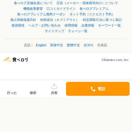
食べログ店舗会員について
広告（メーカー・団体様等向け）について
機能改善要望
口コミガイドライン
食べログプレミアム
食べログプレミアム無料クーポン
ネット予約（リクエスト予約）
個人情報保護方針
外部送信（オプトアウト）
特定商取引法に基づく表記
推奨環境
ヘルプ・お問い合わせ
採用情報
企業情報
キーワード一覧
サイトマップ
チェーン一覧
言語：
English
简体中文
繁體中文
한국어
日本語
©Kakaku.com, Inc.
電話
行った
保存
共有