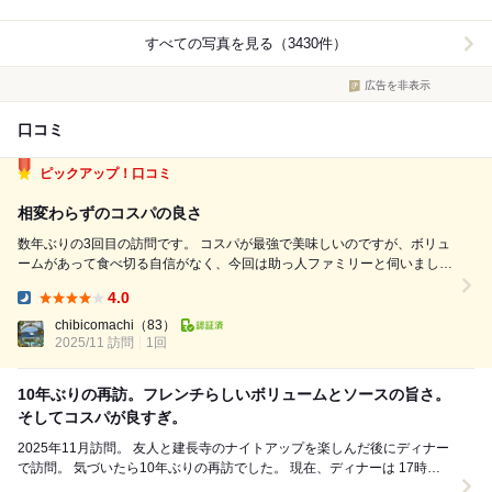
すべての写真を見る（3430件）
広告を非表示
口コミ
ピックアップ！口コミ
相変わらずのコスパの良さ
数年ぶりの3回目の訪問です。 コスパが最強で美味しいのですが、ボリュ
ームがあって食べ切る自信がなく、今回は助っ人ファミリーと伺いまし
た。 17:30と19:30の2部制で19:30に予約。 店内は平日でも満席です。
4.0
ワンオペシェフは相変わらずバタバタと無言のシェフワールド。 落ち着
Dinner:
くま...
chibicomachi
（83）
2025/11 訪問
1回
10年ぶりの再訪。フレンチらしいボリュームとソースの旨さ。
そしてコスパが良すぎ。
2025年11月訪問。 友人と建長寺のナイトアップを楽しんだ後にディナー
で訪問。 気づいたら10年ぶりの再訪でした。 現在、ディナーは 17時半
スタート、19時半スター...