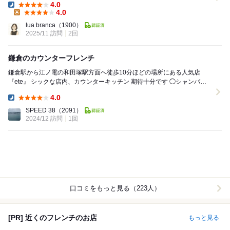
4.0
Dinner:
4.0
Lunch:
lua branca
（1900）
2025/11 訪問
2回
鎌倉のカウンターフレンチ
鎌倉駅から江ノ電の和田塚駅方面へ徒歩10分ほどの場所にある人気店
『ete』 シックな店内、カウンターキッチン 期待十分です ◯シャンパン
◯前菜 「サーモ...
4.0
Dinner:
SPEED 38
（2091）
2024/12 訪問
1回
口コミをもっと見る（223人）
[PR] 近くのフレンチのお店
もっと見る