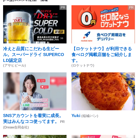
PR
PR
冷えと品質にこだわる生ビー
【ロケットナウ】が利用できる
ル。スーパードライ SUPERCO
食べログ掲載店舗をご紹介しま
LD認定店
す。
(アサヒビール)
(ロケットナウ)
SNSアカウントを着実に成長。
Yuki
(稲城/パン)
実はみんなココ使ってます。
PR
(Dreaw合同会社)