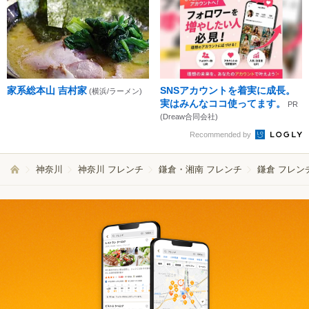
家系総本山 吉村家
SNSアカウントを着実に成長。
(横浜/ラーメン)
実はみんなココ使ってます。
PR
(Dreaw合同会社)
Recommended by
神奈川
神奈川 フレンチ
鎌倉・湘南 フレンチ
鎌倉 フレン