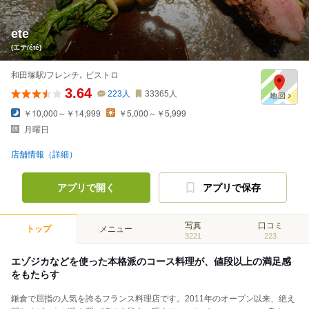
ete
(エテ/été)
和田塚駅/フレンチ､ ビストロ
3.64
223
人
33365
人
￥10,000～￥14,999
￥5,000～￥5,999
月曜日
店舗情報（詳細）
アプリで開く
アプリで保存
写真
口コミ
トップ
メニュー
3221
223
エゾジカなどを使った本格派のコース料理が、値段以上の満足感
をもたらす
鎌倉で屈指の人気を誇るフランス料理店です。2011年のオープン以来、絶え