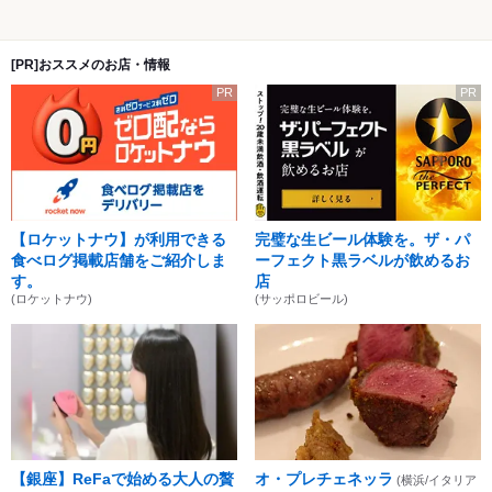
[PR]おススメのお店・情報
PR
PR
【ロケットナウ】が利用できる
完璧な生ビール体験を。ザ・パ
食べログ掲載店舗をご紹介しま
ーフェクト黒ラベルが飲めるお
す。
店
(ロケットナウ)
(サッポロビール)
【銀座】ReFaで始める大人の贅
オ・プレチェネッラ
(横浜/イタリア