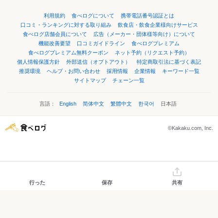
利用規約
食べログについて
携帯電話番号認証とは
口コミ・ランキングに対する取り組み
飲食店・飲食企業様向けサービス
食べログ店舗会員について
広告（メーカー・団体様等向け）について
機能改善要望
口コミガイドライン
食べログプレミアム
食べログプレミアム無料クーポン
ネット予約（リクエスト予約）
個人情報保護方針
外部送信（オプトアウト）
特定商取引法に基づく表記
推奨環境
ヘルプ・お問い合わせ
採用情報
企業情報
キーワード一覧
サイトマップ
チェーン一覧
言語：
English
简体中文
繁體中文
한국어
日本語
©Kakaku.com, Inc.
行った
保存
共有