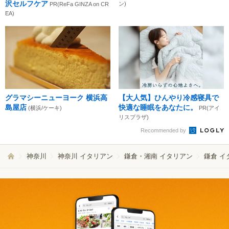
沢セルフケア
ン)
PR(ReFa GINZA on CR
EA)
グラマシーニューヨーク 横浜高
【大人気】ひんやり冷感寝具で
島屋店
快適な睡眠をあなたに。
(横浜/ケーキ)
PR(アイ
リスプラザ)
Recommended by
神奈川
神奈川 イタリアン
鎌倉・湘南 イタリアン
鎌倉 イ