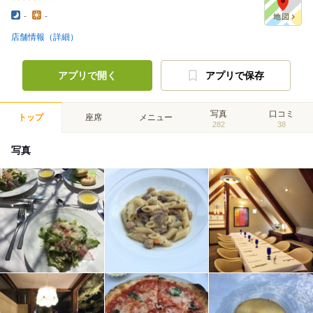
-
-
店舗情報（詳細）
アプリで開く
アプリで保存
写真
口コミ
トップ
座席
メニュー
282
38
写真