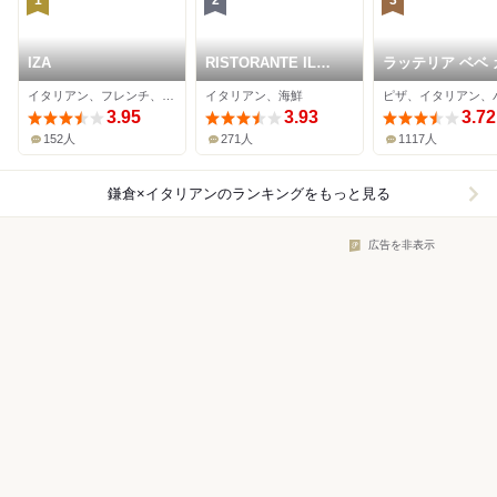
1
2
3
IZA
RISTORANTE IL
ラッテリア ベベ カマ
NODO
クラ
イタリアン、フレンチ、イノベーティブ
イタリアン、海鮮
ピザ、イタリアン、
3.95
3.93
3.72
152人
271人
1117人
鎌倉×イタリアン
のランキングをもっと見る
広告を非表示