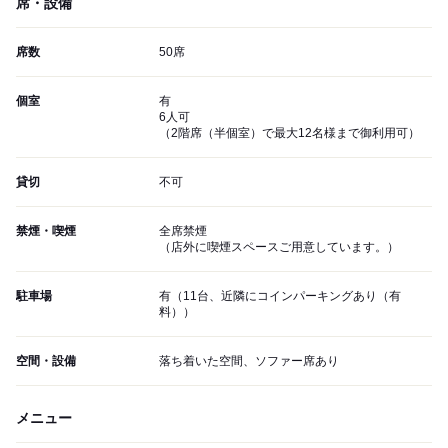
席・設備
席数
50席
個室
有
6人可
（2階席（半個室）で最大12名様まで御利用可）
貸切
不可
禁煙・喫煙
全席禁煙
（店外に喫煙スペースご用意しています。）
駐車場
有（11台、近隣にコインパーキングあり（有
料））
空間・設備
落ち着いた空間、ソファー席あり
メニュー