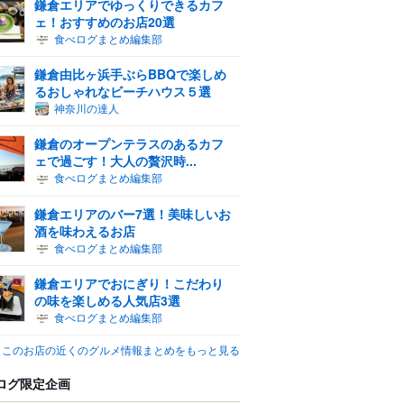
鎌倉エリアでゆっくりできるカフ
ェ！おすすめのお店20選
食べログまとめ編集部
鎌倉由比ヶ浜手ぶらBBQで楽しめ
るおしゃれなビーチハウス５選
神奈川の達人
鎌倉のオープンテラスのあるカフ
ェで過ごす！大人の贅沢時...
食べログまとめ編集部
鎌倉エリアのバー7選！美味しいお
酒を味わえるお店
食べログまとめ編集部
鎌倉エリアでおにぎり！こだわり
の味を楽しめる人気店3選
食べログまとめ編集部
このお店の近くのグルメ情報まとめをもっと見る
ログ限定企画