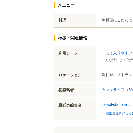
メニュー
魚料理にこだわる
料理
特徴・関連情報
一人で入りやすい
利用シーン
こんな時によく使
隠れ家レストラン
ロケーション
カマクライフ
（6
初投稿者
kamahide
（210）
最近の編集者
編集履歴を詳しく