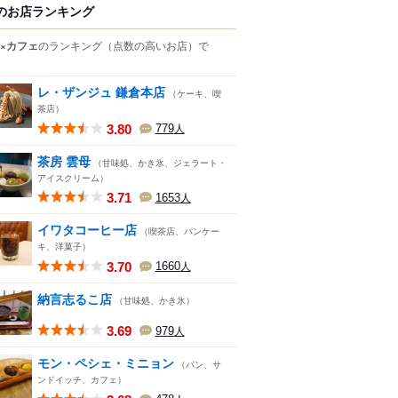
のお店ランキング
×カフェ
のランキング
（点数の高いお店）
で
レ・ザンジュ 鎌倉本店
（ケーキ、喫
茶店）
3.80
779
人
茶房 雲母
（甘味処、かき氷、ジェラート・
アイスクリーム）
3.71
1653
人
イワタコーヒー店
（喫茶店、パンケー
キ、洋菓子）
3.70
1660
人
納言志るこ店
（甘味処、かき氷）
3.69
979
人
モン・ペシェ・ミニョン
（パン、サ
ンドイッチ、カフェ）