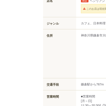
店名
ヘンリアン
閉店
このお店は現在
カフェ、日本料理
ジャンル
神奈川県
鎌倉市
大
住所
鎌倉駅から767m
交通手段
■営業時間
営業時間
[月～日]
11:30～20:30(L.O)