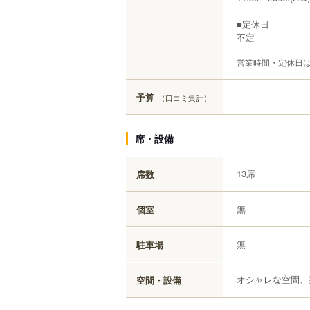
■定休日
不定
営業時間・定休日
予算
（口コミ集計）
席・設備
13席
席数
無
個室
無
駐車場
オシャレな空間、
空間・設備