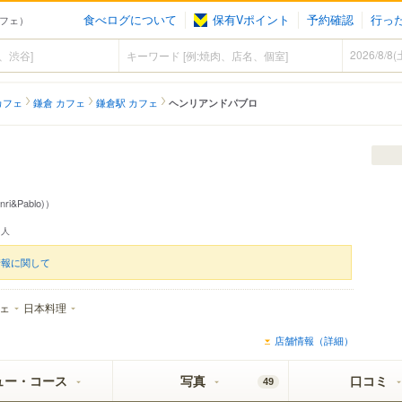
食べログについて
保有Vポイント
予約確認
行っ
カフェ）
カフェ
鎌倉 カフェ
鎌倉駅 カフェ
ヘンリアンドパブロ
ri&Pablo)）
人
情報に関して
ェ
日本料理
店舗情報（詳細）
ュー・コース
写真
口コミ
49