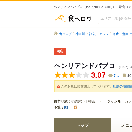
ヘンリアンドパブロ（H&P(Henri&Pablo)） - 鎌倉（
食べログ
食べログ
神奈川
神奈川 カフェ
鎌倉・湘南 
閉店
ヘンリアンドパブロ
（H&P(Hen
3.07
7
人
40
このお店は現在閉店しております。
店舗の掲載
最寄り駅：
鎌倉駅
[
神奈川
]
ジャンル：
カフ
予算：
-
-
トップ
メニ