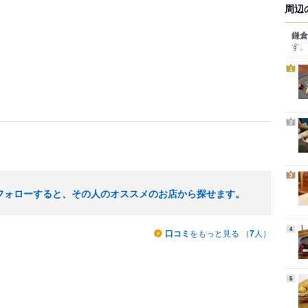
周辺
鎌倉
す。
1
2
3
フォローすると、その人のオススメのお店から探せます。
4
口コミ
をもっと見る （
7
人）
5