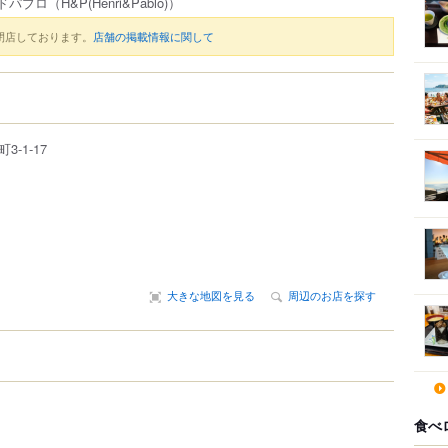
ドパブロ
（H&P(Henri&Pablo)）
閉店しております。
店舗の掲載情報に関して
町
3-1-17
大きな地図を見る
周辺のお店を探す
食べ