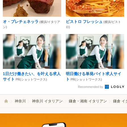
オ・プレチェネッラ
ビストロ フレッシュ
(横浜/イタリア
(横浜/ビスト
ン)
ロ)
1日だけ働きたい、を叶える求人
明日働ける単発バイト求人サイ
サイト
ト
PR(ショットワークス)
PR(ショットワークス)
Recommended by
神奈川
神奈川 イタリアン
鎌倉・湘南 イタリアン
鎌倉 イ