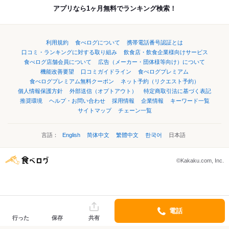
アプリなら1ヶ月無料でランキング検索！
利用規約
食べログについて
携帯電話番号認証とは
口コミ・ランキングに対する取り組み
飲食店・飲食企業様向けサービス
食べログ店舗会員について
広告（メーカー・団体様等向け）について
機能改善要望
口コミガイドライン
食べログプレミアム
食べログプレミアム無料クーポン
ネット予約（リクエスト予約）
個人情報保護方針
外部送信（オプトアウト）
特定商取引法に基づく表記
推奨環境
ヘルプ・お問い合わせ
採用情報
企業情報
キーワード一覧
サイトマップ
チェーン一覧
言語：
English
简体中文
繁體中文
한국어
日本語
©Kakaku.com, Inc.
電話
行った
保存
共有