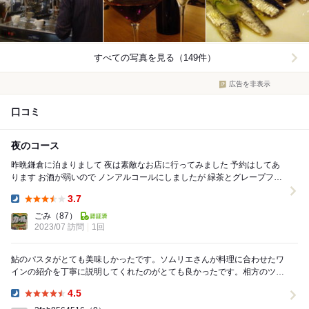
すべての写真を見る（149件）
広告を非表示
口コミ
夜のコース
昨晩鎌倉に泊まりまして 夜は素敵なお店に行ってみました 予約はしてあ
ります お酒が弱いので ノンアルコールにしましたが 緑茶とグレープフル
ーツという 見た目は完全な...
3.7
Dinner:
ごみ
（87）
2023/07 訪問
1回
鮎のパスタがとても美味しかったです。ソムリエさんが料理に合わせたワ
インの紹介を丁寧に説明してくれたのがとても良かったです。相方のツブ
ガイとアーモンドと糸青海苔のパスタも美味しかった...
4.5
Dinner: