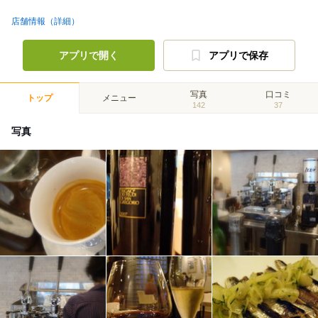
店舗情報（詳細）
アプリで開く
アプリで保存
写真
口コミ
トップ
メニュー
142
37
写真