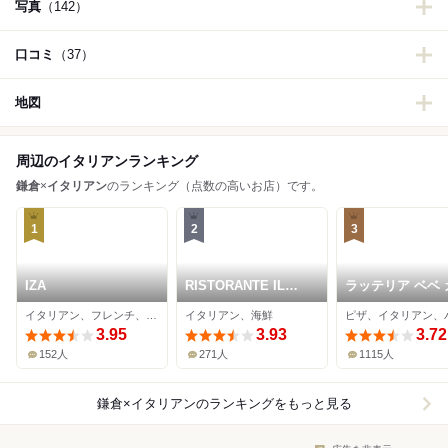
写真
（142）
口コミ
（37）
地図
周辺のイタリアンランキング
鎌倉
×
イタリアン
のランキング（点数の高いお店）です。
1
2
3
IZA
RISTORANTE IL
ラッテリア ベベ カマ
NODO
クラ
イタリアン、フレンチ、イノベーティブ
イタリアン、海鮮
ピザ、イタリアン、
3.95
3.93
3.72
152人
271人
1115人
鎌倉×イタリアン
のランキングをもっと見る