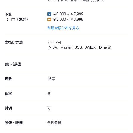
で、ご来店前に店舗にご確認ください。
￥6,000～￥7,999
予算
（口コミ集計）
￥3,000～￥3,999
利用金額分布を見る
支払い方法
カード可
（VISA、Master、JCB、AMEX、Diners）
席・設備
席数
16席
個室
無
貸切
可
禁煙・喫煙
全席禁煙