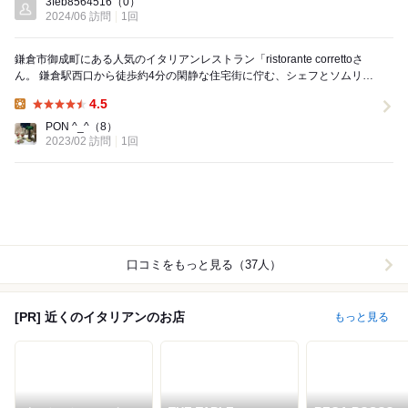
3feb8564516
（0）
2024/06 訪問
1回
鎌倉市御成町にある人気のイタリアンレストラン「ristorante correttoさ
ん。 鎌倉駅西口から徒歩約4分の閑静な住宅街に佇む、シェフとソムリエ
のご夫妻が営む小さな隠れ...
4.5
Lunch:
PON ^_^
（8）
2023/02 訪問
1回
口コミをもっと見る（37人）
[PR] 近くのイタリアンのお店
もっと見る