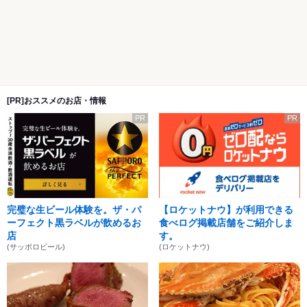
[PR]おススメのお店・情報
PR
PR
完璧な生ビール体験を。ザ・パ
【ロケットナウ】が利用できる
ーフェクト黒ラベルが飲めるお
食べログ掲載店舗をご紹介しま
店
す。
(サッポロビール)
(ロケットナウ)