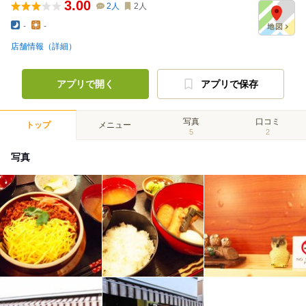
3.00
2
人
2
人
-
-
店舗情報（詳細）
アプリで開く
アプリで保存
写真
口コミ
トップ
メニュー
5
2
写真