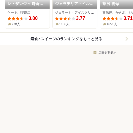
レ・ザンジュ 鎌倉本
ジェラテリア・イル・
茶房 雲母
店
ブリガンテ
ケーキ、喫茶店
ジェラート・アイスクリーム、ケーキ、チョコレート
3.80
3.77
3.71
778人
1106人
1651人
鎌倉×スイーツ
のランキングをもっと見る
広告を非表示