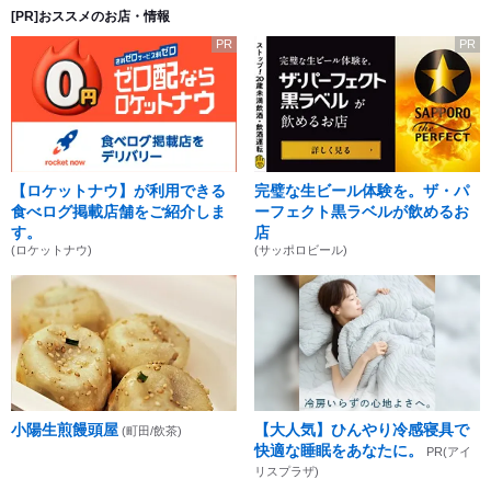
[PR]おススメのお店・情報
PR
PR
【ロケットナウ】が利用できる
完璧な生ビール体験を。ザ・パ
食べログ掲載店舗をご紹介しま
ーフェクト黒ラベルが飲めるお
す。
店
(ロケットナウ)
(サッポロビール)
小陽生煎饅頭屋
【大人気】ひんやり冷感寝具で
(町田/飲茶)
快適な睡眠をあなたに。
PR(アイ
リスプラザ)