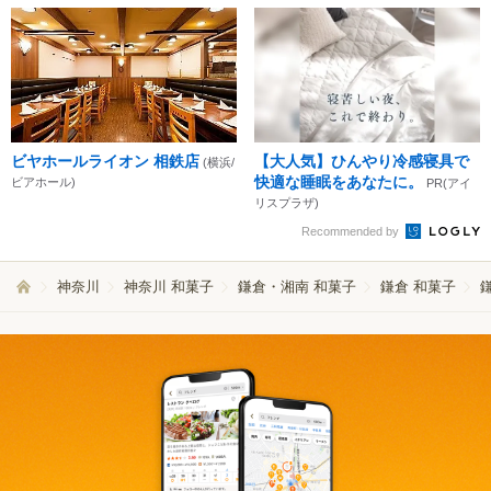
ビヤホールライオン 相鉄店
【大人気】ひんやり冷感寝具で
(横浜/
快適な睡眠をあなたに。
ビアホール)
PR(アイ
リスプラザ)
Recommended by
神奈川
神奈川 和菓子
鎌倉・湘南 和菓子
鎌倉 和菓子