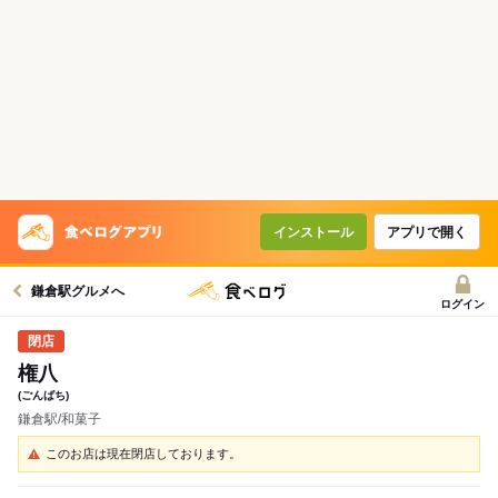
インストール
アプリで開く
鎌倉駅グルメへ
ログイン
権八
(ごんばち)
鎌倉駅/和菓子
このお店は現在閉店しております。