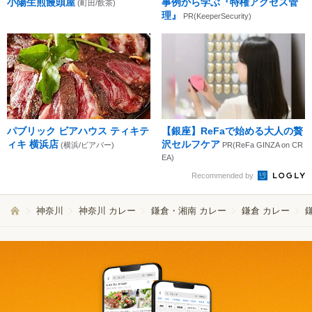
小陽生煎饅頭屋
事例から学ぶ『特権アクセス管
(町田/飲茶)
理』
PR(KeeperSecurity)
パブリック ビアハウス ティキテ
【銀座】ReFaで始める大人の贅
ィキ 横浜店
沢セルフケア
(横浜/ビアバー)
PR(ReFa GINZA on CR
EA)
Recommended by
神奈川
神奈川 カレー
鎌倉・湘南 カレー
鎌倉 カレー