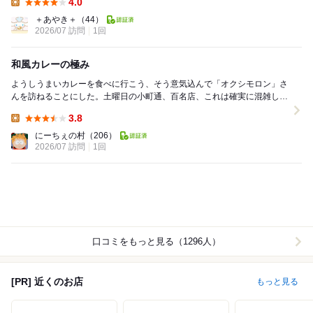
4.0
Lunch:
＋あやき＋
（44）
2026/07 訪問
1回
和風カレーの極み
ようしうまいカレーを食べに行こう、そう意気込んで「オクシモロン」さ
んを訪ねることにした。土曜日の小町通、百名店、これは確実に混雑して
いる、と予約できないか３日前ほどに電話で尋ねてみ...
3.8
Lunch:
にーちぇの村
（206）
2026/07 訪問
1回
口コミをもっと見る（1296人）
[PR] 近くのお店
もっと見る