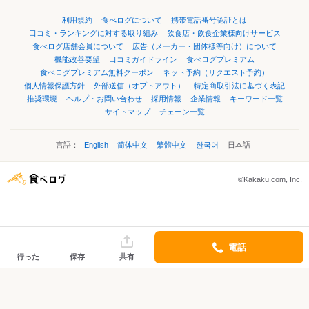
利用規約
食べログについて
携帯電話番号認証とは
口コミ・ランキングに対する取り組み
飲食店・飲食企業様向けサービス
食べログ店舗会員について
広告（メーカー・団体様等向け）について
機能改善要望
口コミガイドライン
食べログプレミアム
食べログプレミアム無料クーポン
ネット予約（リクエスト予約）
個人情報保護方針
外部送信（オプトアウト）
特定商取引法に基づく表記
推奨環境
ヘルプ・お問い合わせ
採用情報
企業情報
キーワード一覧
サイトマップ
チェーン一覧
言語：
English
简体中文
繁體中文
한국어
日本語
©Kakaku.com, Inc.
電話
行った
保存
共有