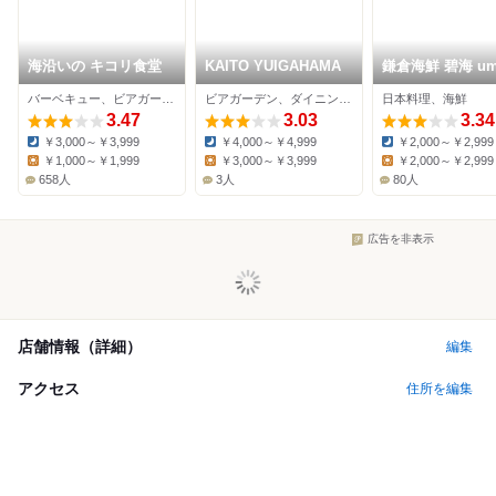
海沿いの キコリ食堂
KAITO YUIGAHAMA
鎌倉海鮮 碧海 um
宮大路
バーベキュー、ビアガーデン、シーフード
ビアガーデン、ダイニングバー、バーベキュー
日本料理、海鮮
3.47
3.03
3.34
￥3,000～￥3,999
￥4,000～￥4,999
￥2,000～￥2,999
Dinner:
Dinner:
Dinner:
￥1,000～￥1,999
￥3,000～￥3,999
￥2,000～￥2,999
Lunch:
Lunch:
Lunch:
658人
3人
80人
広告を非表示
店舗情報（詳細）
編集
アクセス
住所を編集