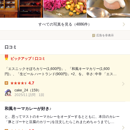
すべての写真を見る（4886件）
広告を非表示
口コミ
ピックアップ！口コミ
「エスニックそぼろカリー(1,600円)」、「和風キーマカリー(1,600
円)」、「生ビール ハートランド(900円)」×2、を。 辛さ: 中辛 「エスニ
ックそぼろカリー」を同行者に勧め、自分は「和風キーマカリー」を。
4.7
こちらの既定は甘口だそうで、中辛を選んだものの、辛さは控えめ。 根
Lunch:
菜...
cake_24
（159）
2025/11 訪問
1回
和風キーマカレーが好き♪
と、思ってマストのキーマカレーをオーダーするとともに、本日のカレー
「豚とゴーヤと豆腐のカリー｣を注文したらこれまためちゃうまでし
た！！！ まずはマストの和風キーマカレー ス...