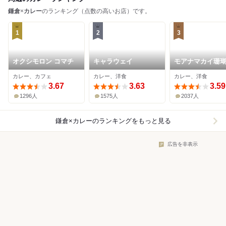
鎌倉
×
カレー
のランキング（点数の高いお店）です。
1
2
3
オクシモロン コマチ
キャラウェイ
モアナマカイ珊
カレー、カフェ
カレー、洋食
カレー、洋食
3.67
3.63
3.59
1296人
1575人
2037人
鎌倉×カレー
のランキングをもっと見る
広告を非表示