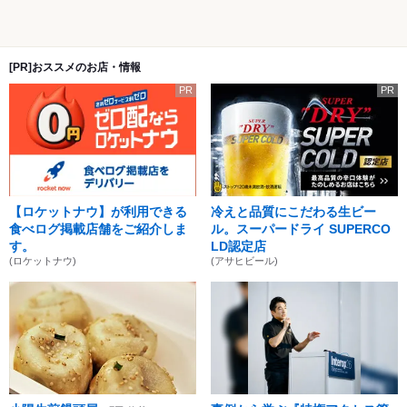
[PR]おススメのお店・情報
PR
PR
【ロケットナウ】が利用できる
冷えと品質にこだわる生ビー
食べログ掲載店舗をご紹介しま
ル。スーパードライ SUPERCO
す。
LD認定店
(ロケットナウ)
(アサヒビール)