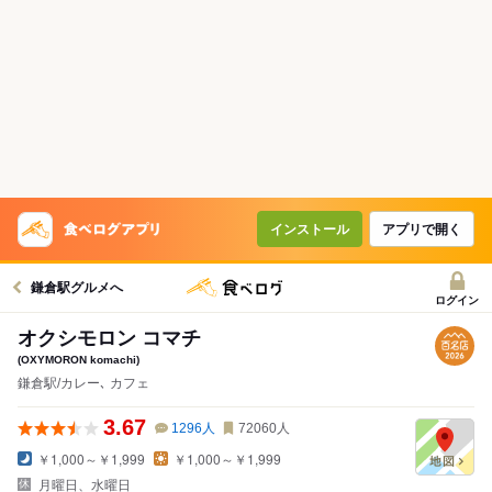
インストール
アプリで開く
鎌倉駅グルメへ
ログイン
オクシモロン コマチ
(OXYMORON komachi)
鎌倉駅/カレー､ カフェ
3.67
1296
人
72060
人
￥1,000～￥1,999
￥1,000～￥1,999
月曜日、水曜日