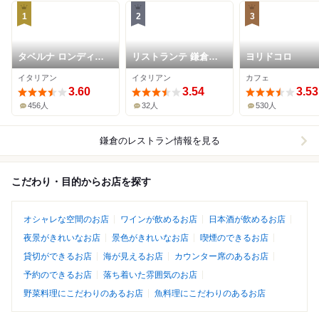
1
2
3
タベルナ ロンディー
リストランテ 鎌倉フ
ヨリドコロ
ノ
ェリーチェ
イタリアン
イタリアン
カフェ
3.60
3.54
3.53
456人
32人
530人
鎌倉
のレストラン情報を見る
こだわり・目的からお店を探す
オシャレな空間のお店
ワインが飲めるお店
日本酒が飲めるお店
夜景がきれいなお店
景色がきれいなお店
喫煙のできるお店
貸切ができるお店
海が見えるお店
カウンター席のあるお店
予約のできるお店
落ち着いた雰囲気のお店
野菜料理にこだわりのあるお店
魚料理にこだわりのあるお店