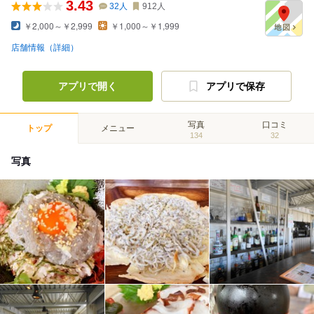
3.43
32
人
912
人
￥2,000～￥2,999
￥1,000～￥1,999
店舗情報（詳細）
アプリで開く
アプリで保存
写真
口コミ
トップ
メニュー
134
32
写真