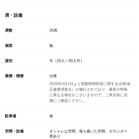
席・設備
席数
35席
個室
無
貸切
可（20人～50人可）
禁煙・喫煙
分煙
2020年4月1日より受動喫煙対策に関する法律(改
正健康増進法）が施行されており、最新の情報
と異なる場合がございますので、ご来店前に店
舗にご確認ください。
駐車場
無
空間・設備
オシャレな空間、落ち着いた空間、カウンター
席あり