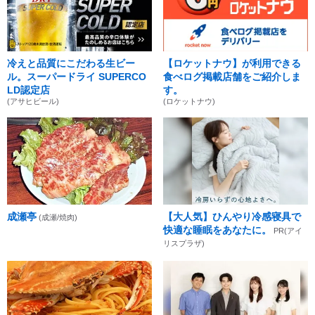
冷えと品質にこだわる生ビー
【ロケットナウ】が利用できる
ル。スーパードライ SUPERCO
食べログ掲載店舗をご紹介しま
LD認定店
す。
(アサヒビール)
(ロケットナウ)
成瀬亭
【大人気】ひんやり冷感寝具で
(成瀬/焼肉)
快適な睡眠をあなたに。
PR(アイ
リスプラザ)