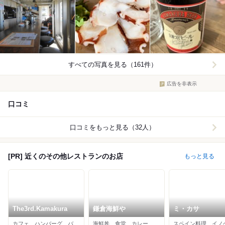
すべての写真を見る（161件）
広告を非表示
口コミ
口コミをもっと見る（32人）
[PR] 近くのその他レストランのお店
もっと見る
The3rd.Kamakura
鎌倉海鮮や
ミ・カサ
カフェ、ハンバーグ、バーベキュー
海鮮丼、食堂、カレー