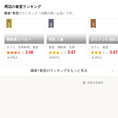
周辺の食堂ランキング
鎌倉
×
食堂
のランキング（点数の高いお店）です。
1
2
3
朝食屋コバカバ
和彩 八倉
ヨリドコロ 由比
大通り店
カフェ、日本料理、食堂
食堂、海鮮丼、天丼
カフェ、食堂
3.56
3.47
3.47
433人
557人
181人
鎌倉×食堂
のランキングをもっと見る
広告を非表示