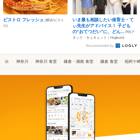
ビストロ フレッシュ
いま最も相談したい保育士・て
(横浜/ビスト
ぃ先生がアドバイス！ 子ども
ロ)
の“おてつだい”に、どん...
PR(ア
タック・キュキュット｜Hugkum)
Recommended by
神奈川
神奈川 食堂
鎌倉・湘南 食堂
鎌倉 食堂
稲村ケ崎