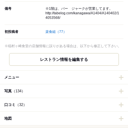
備考
※1階は、バー ジャークが営業してます。
http://tabelog.com/kanagawa/A1404/A140402/1
4053568/
初投稿者
楽食組
（77）
※稲村ヶ崎食堂の店舗情報に誤りがある場合は、以下から修正して下さい。
レストラン情報を編集する
メニュー
写真
（134）
口コミ
（32）
地図