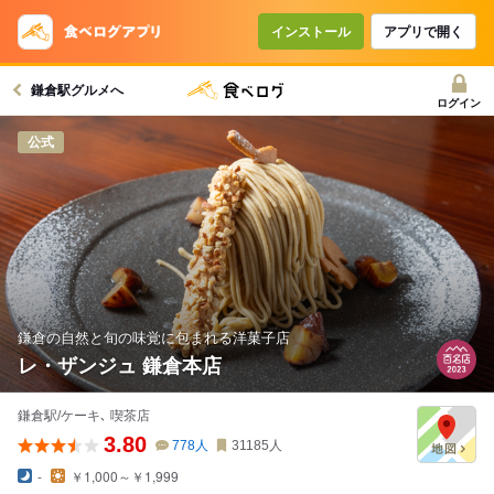
インストール
アプリで開く
鎌倉駅グルメへ
ログイン
公式
鎌倉の自然と旬の味覚に包まれる洋菓子店
レ・ザンジュ 鎌倉本店
鎌倉駅/ケーキ､ 喫茶店
3.80
778
人
31185
人
-
￥1,000～￥1,999