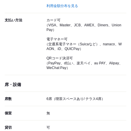
利用金額分布を見る
支払い方法
カード可
（VISA、Master、JCB、AMEX、Diners、Union
Pay）
電子マネー可
（交通系電子マネー（Suicaなど）、nanaco、W
AON、iD、QUICPay）
QRコード決済可
（PayPay、d払い、楽天ペイ、au PAY、Alipay、
WeChat Pay）
席・設備
席数
6席（喫茶スペースあり/ テラス4席）
個室
無
貸切
可