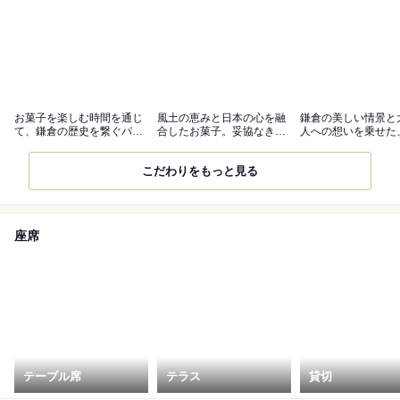
お菓子を楽しむ時間を通じ
風土の恵みと日本の心を融
鎌倉の美しい情景と
て、鎌倉の歴史を繋ぐパテ
合したお菓子。妥協なき素
人への想いを乗せた
ィスリー
材選びを
の贈りもの
こだわりをもっと見る
座席
テーブル席
テラス
貸切