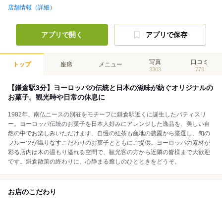
店舗情報（詳細）
アプリで開く
アプリで保存
写真
口コミ
トップ
座席
メニュー
3303
778
【鎌倉駅3分】ヨーロッパの伝統と日本の滋味が紡ぐオリジナルの
お菓子。観光時や日常の休息に
1982年、南仏ニースの別荘をモチーフに鎌倉駅近くに誕生したパティスリ
ー。ヨーロッパ伝統のお菓子を日本人好みにアレンジした逸品を、美しい自
然の中でお楽しみいただけます。自慢の紅茶も産地の農園から厳選し、旬の
フルーツが織りなすこだわりのお菓子とともにご提供。ヨーロッパの素材が
彩る店内は木の温もり溢れる空間で、観光客の方から近隣の皆様まで大歓迎
です。鎌倉散策の終わりに、心静まる癒しのひとときをどうぞ。
お店のこだわり