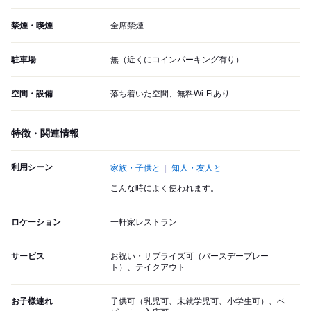
禁煙・喫煙
全席禁煙
駐車場
無（近くにコインパーキング有り）
空間・設備
落ち着いた空間、無料Wi-Fiあり
特徴・関連情報
利用シーン
家族・子供と
知人・友人と
こんな時によく使われます。
ロケーション
一軒家レストラン
サービス
お祝い・サプライズ可（バースデープレー
ト）、テイクアウト
お子様連れ
子供可（乳児可、未就学児可、小学生可）、ベ