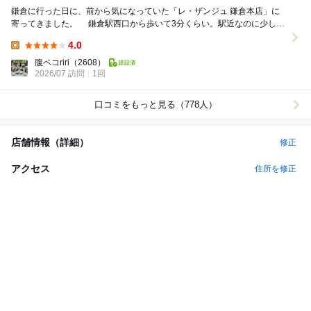
鎌倉に行った日に、前から気になっていた「レ・ザンジュ 鎌倉本店」に
寄ってきました。 鎌倉駅西口から歩いて3分くらい。駅近なのに少し落
ち着いた場所にあって、赤い瓦屋根と緑に囲...
4.0
Lunch:
腹ペコriri
（2608）
2026/07 訪問
1回
口コミをもっと見る（778人）
店舗情報（詳細）
修正
アクセス
住所を修正