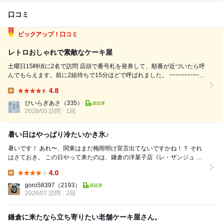
口コミ
ピックアップ！口コミ
レトロおしゃれで素敵なケーキ屋
土曜日15時頃に2名で訪問 店頭で番号札を発券して、順番が近づいたら呼
んでもらえます。前に2組待ちで15分ほどで呼ばれました。 ｰｰｰｰｰｰｰｰｰｰｰｰ
ｰｰｰｰｰｰｰｰ 【味の感想】 夕方は結構ケーキも売り切れており、選択肢は少
4.8
なめでしたがそれでもどれも美味しそうで迷う！ 悩み...
Lunch:
ひいらぎあさ
（335）
2026/05 訪問
1回
暑い日はやっぱり冷たいかき氷♪
暑いです！ あれ〜、関東はまだ梅雨明け宣言出てないですかね！？ それ
はさておき。 この日やって来たのは、鎌倉の洋菓子店《レ・ザンジュ 鎌
倉本店》さん。 やって来たと...
4.0
Lunch:
goro58397
（2193）
2026/07 訪問
2回
鎌倉に来たなら立ち寄りたい老舗ケーキ屋さん。