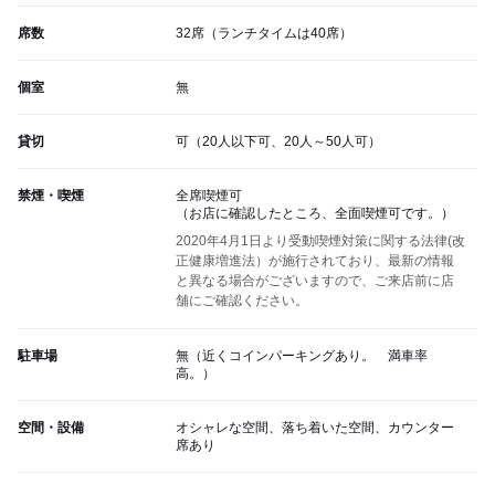
席数
32席（ランチタイムは40席）
個室
無
貸切
可（20人以下可、20人～50人可）
禁煙・喫煙
全席喫煙可
（お店に確認したところ、全面喫煙可です。）
2020年4月1日より受動喫煙対策に関する法律(改
正健康増進法）が施行されており、最新の情報
と異なる場合がございますので、ご来店前に店
舗にご確認ください。
駐車場
無（近くコインパーキングあり。 満車率
高。）
空間・設備
オシャレな空間、落ち着いた空間、カウンター
席あり