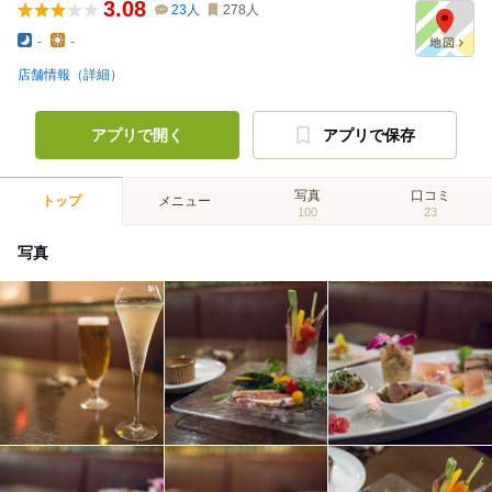
3.08
23
人
278
人
-
-
店舗情報（詳細）
アプリで開く
アプリで保存
写真
口コミ
トップ
メニュー
100
23
写真