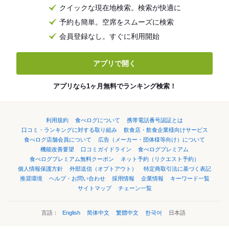
クイックな現在地検索。検索が快適に
予約も簡単。空席をスムーズに検索
会員登録なし。すぐに利用開始
アプリで開く
アプリなら1ヶ月無料でランキング検索！
利用規約
食べログについて
携帯電話番号認証とは
口コミ・ランキングに対する取り組み
飲食店・飲食企業様向けサービス
食べログ店舗会員について
広告（メーカー・団体様等向け）について
機能改善要望
口コミガイドライン
食べログプレミアム
食べログプレミアム無料クーポン
ネット予約（リクエスト予約）
個人情報保護方針
外部送信（オプトアウト）
特定商取引法に基づく表記
推奨環境
ヘルプ・お問い合わせ
採用情報
企業情報
キーワード一覧
サイトマップ
チェーン一覧
言語：
English
简体中文
繁體中文
한국어
日本語