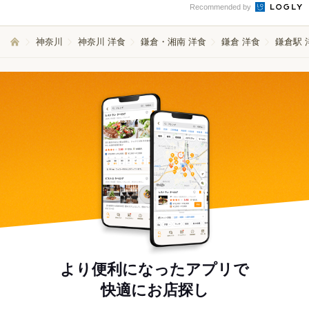
Recommended by
神奈川
神奈川 洋食
鎌倉・湘南 洋食
鎌倉 洋食
鎌倉駅 
より便利になったアプリで
快適にお店探し