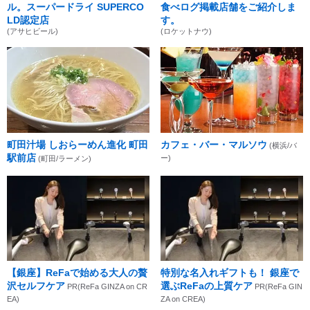
ル。スーパードライ SUPERCO
食べログ掲載店舗をご紹介しま
LD認定店
す。
(アサヒビール)
(ロケットナウ)
町田汁場 しおらーめん進化 町田
カフェ・バー・マルソウ
(横浜/バ
駅前店
ー)
(町田/ラーメン)
【銀座】ReFaで始める大人の贅
特別な名入れギフトも！ 銀座で
沢セルフケア
選ぶReFaの上質ケア
PR(ReFa GINZA on CR
PR(ReFa GIN
EA)
ZA on CREA)