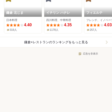
鎌倉 北じま
イチリン ハナレ
フィエルテ
日本料理
四川料理、中華料理
フレンチ、イノベー
4.40
4.35
4.03
319人
1178人
257人
鎌倉×レストラン
のランキングをもっと見る
広告を非表示