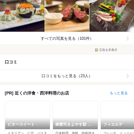
すべての写真を見る（101件）
広告を非表示
口コミ
口コミをもっと見る（23人）
[PR] 近くの洋食・西洋料理のお店
もっと見る
ビタースイート
御曹司きよやす邸 鎌
フィエルテ
倉プリンスホテル店
イタリアン、ピザ、パスタ
日本料理、海鮮、鉄板焼き
フレンチ、イノベー