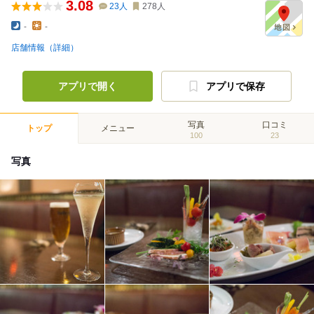
3.08
23
人
278
人
-
-
店舗情報（詳細）
アプリで開く
アプリで保存
写真
口コミ
トップ
メニュー
100
23
写真