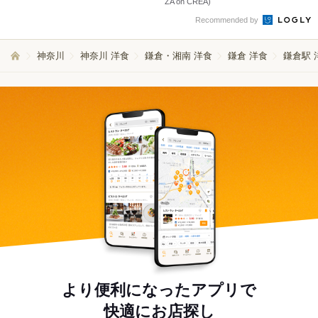
ZA on CREA)
Recommended by
神奈川
神奈川 洋食
鎌倉・湘南 洋食
鎌倉 洋食
鎌倉駅 
より便利になったアプリで
快適にお店探し