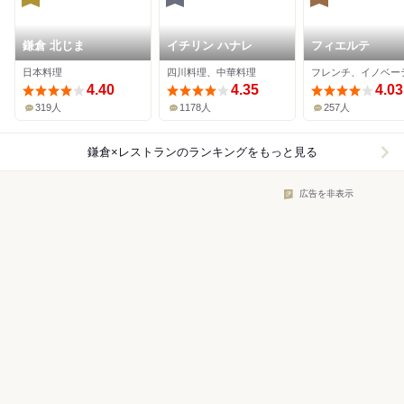
鎌倉 北じま
イチリン ハナレ
フィエルテ
日本料理
四川料理、中華料理
フレンチ、イノベー
4.40
4.35
4.03
319人
1178人
257人
鎌倉×レストラン
のランキングをもっと見る
広告を非表示