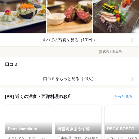
すべての写真を見る（101件）
広告を非表示
口コミ
口コミをもっと見る（23人）
[PR] 近くの洋食・西洋料理のお店
もっと見る
Rans kamakura
御曹司きよやす邸 鎌
REGA BOSCO
倉プリンスホテル店
イタリアン、カフェ、パスタ
日本料理、海鮮、鉄板焼き