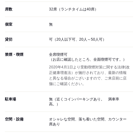
席数
32席（ランチタイムは40席）
個室
無
貸切
可（20人以下可、20人～50人可）
禁煙・喫煙
全席喫煙可
（お店に確認したところ、全面喫煙可です。）
2020年4月1日より受動喫煙対策に関する法律(改
正健康増進法）が施行されており、最新の情報
と異なる場合がございますので、ご来店前に店
舗にご確認ください。
駐車場
無（近くコインパーキングあり。 満車率
高。）
空間・設備
オシャレな空間、落ち着いた空間、カウンター
席あり