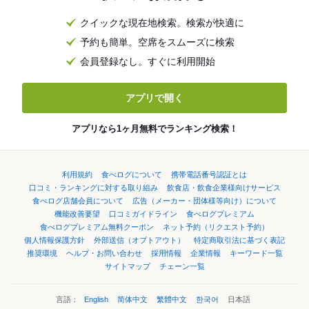
クイックな現在地検索。検索が快適に
予約も簡単。空席をスムーズに検索
会員登録なし。すぐに利用開始
アプリで開く
アプリなら1ヶ月無料でランキング検索！
利用規約
食べログについて
携帯電話番号認証とは
口コミ・ランキングに対する取り組み
飲食店・飲食企業様向けサービス
食べログ店舗会員について
広告（メーカー・団体様等向け）について
機能改善要望
口コミガイドライン
食べログプレミアム
食べログプレミアム無料クーポン
ネット予約（リクエスト予約）
個人情報保護方針
外部送信（オプトアウト）
特定商取引法に基づく表記
推奨環境
ヘルプ・お問い合わせ
採用情報
企業情報
キーワード一覧
サイトマップ
チェーン一覧
言語：
English
简体中文
繁體中文
한국어
日本語