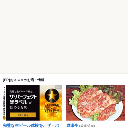
[PR]おススメのお店・情報
PR
完璧な生ビール体験を。ザ・パ
成瀬亭
(成瀬/焼肉)