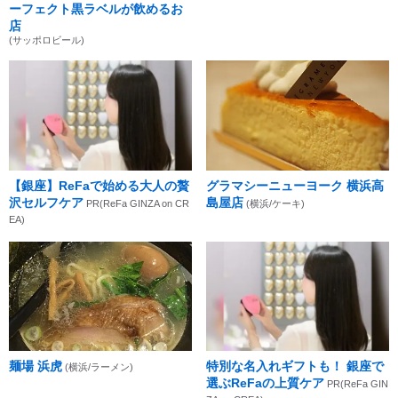
ーフェクト黒ラベルが飲めるお
店
(サッポロビール)
【銀座】ReFaで始める大人の贅
グラマシーニューヨーク 横浜高
沢セルフケア
島屋店
PR(ReFa GINZA on CR
(横浜/ケーキ)
EA)
麺場 浜虎
特別な名入れギフトも！ 銀座で
(横浜/ラーメン)
選ぶReFaの上質ケア
PR(ReFa GIN