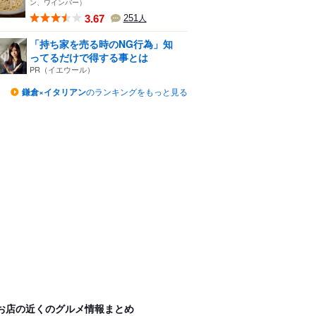
ン、ワインバー）
3.67
251
人
「持ち家を売る時のNG行為」知
ってるだけで得する事とは
PR（イエウール）
鎌倉×イタリアン
のランキングをもっと見る
お店の近くのグルメ情報まとめ