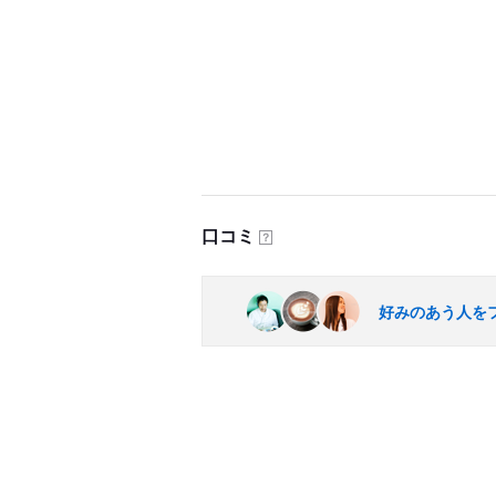
口コミ
？
好みのあう人を