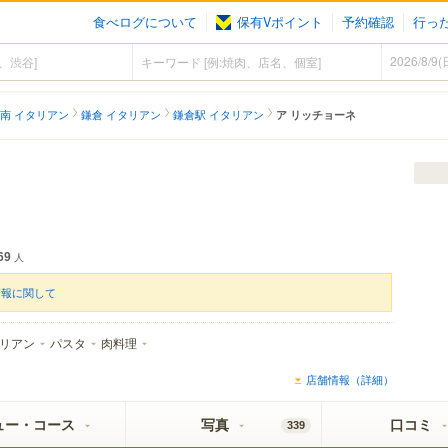
食べログについて
保有Vポイント
予約確認
行っ
南 イタリアン
鎌倉 イタリアン
鎌倉駅 イタリアン
ア リッチョーネ
69
人
情報に関して
リアン
パスタ
肉料理
店舗情報（詳細）
ュー・コース
写真
口コミ
339