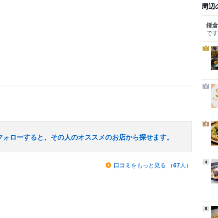
周辺
鎌倉
です
1
2
3
フォローすると、その人のオススメのお店から探せます。
4
口コミ
をもっと見る （
67
人）
5