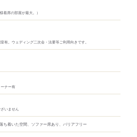
名様着席の部屋が最大。）
個室有。ウェディング二次会・法要等ご利用向きです。
コーナー有
ございません
落ち着いた空間、ソファー席あり、バリアフリー