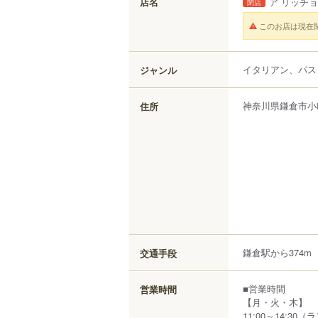
店名
ア リッチ
閉店
このお店は現在
イタリアン、パス
ジャンル
神奈川県
鎌倉市
小
住所
鎌倉駅から374m
交通手段
■営業時間
営業時間
【月・火・木】
11:00～14:30