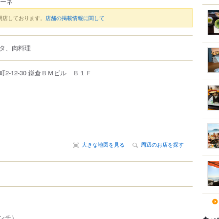
ョーネ
閉店しております。
店舗の掲載情報に関して
タ、肉料理
町
2-12-30
鎌倉ＢＭビル Ｂ１Ｆ
大きな地図を見る
周辺のお店を探す
（ランチ）