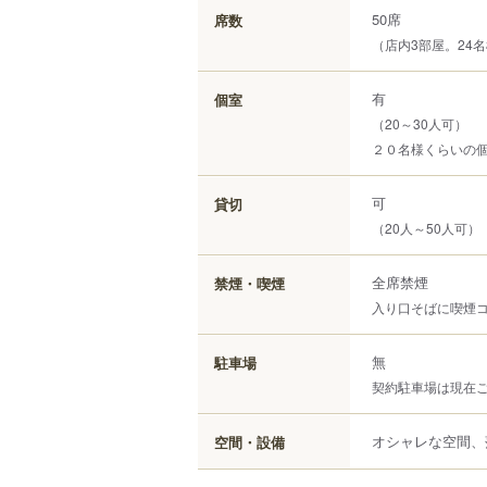
50席
席数
（店内3部屋。24
有
個室
（20～30人可）
２０名様くらいの
可
貸切
（20人～50人可）
全席禁煙
禁煙・喫煙
入り口そばに喫煙
無
駐車場
契約駐車場は現在
オシャレな空間、
空間・設備