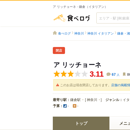
ア リッチョーネ - 鎌倉（イタリアン）
食べログ
食べログ
神奈川
神奈川 イタリアン
鎌倉・湘
閉店
ア リッチョーネ
3.11
67
人
8
このお店は現在閉店しております。
店舗の掲載
最寄り駅：
鎌倉駅
[
神奈川
]
ジャンル：
イタ
予算：
-
-
トップ
メニ