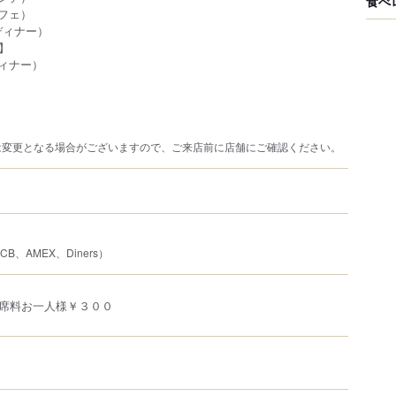
食べ
（カフェ）
（ディナー）
】
（ディナー）
は変更となる場合がございますので、ご来店前に店舗にご確認ください。
JCB、AMEX、Diners）
席料お一人様￥３００