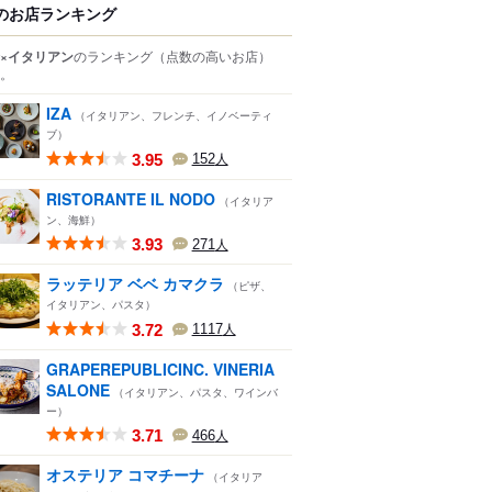
のお店ランキング
×イタリアン
のランキング
（点数の高いお店）
。
IZA
（イタリアン、フレンチ、イノベーティ
ブ）
3.95
152
人
RISTORANTE IL NODO
（イタリア
ン、海鮮）
3.93
271
人
ラッテリア ベベ カマクラ
（ピザ、
イタリアン、パスタ）
3.72
1117
人
GRAPEREPUBLICINC. VINERIA
SALONE
（イタリアン、パスタ、ワインバ
ー）
3.71
466
人
オステリア コマチーナ
（イタリア