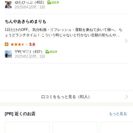
ゆたひっぷ
（402）
2025/04 訪問
1回
ちんやあきらめまりも
1日だけのOFF。 気分転換・リフレッシュ・運動を兼ねて歩いて畑へ。 ち
ょうどランチタイム！ こういう時じゃないと行かない念願の初ちんやへ
行くも臨時休業中…。 ...
3.6
Lunch:
YΨ( 'ч'♡ )
（437）
2025/02 訪問
1回
口コミをもっと見る（81人）
[PR] 近くのお店
もっと見る