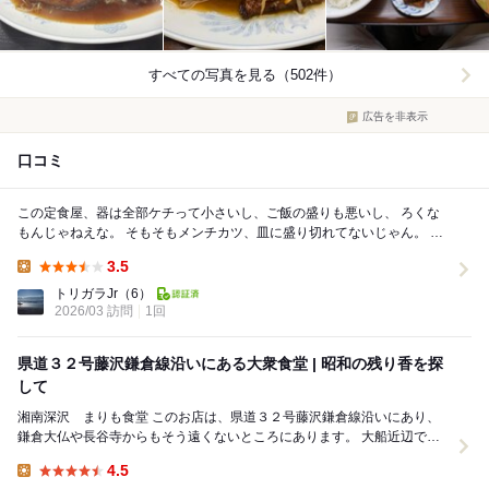
すべての写真を見る（502件）
広告を非表示
口コミ
この定食屋、器は全部ケチって小さいし、ご飯の盛りも悪いし、 ろくな
もんじゃねえな。 そもそもメンチカツ、皿に盛り切れてないじゃん。 で
もメンチカツが２枚ついて850円なのは悪...
3.5
Lunch:
トリガラJr
（6）
2026/03 訪問
1回
県道３２号藤沢鎌倉線沿いにある大衆食堂 | 昭和の残り香を探
して
湘南深沢 まりも食堂 このお店は、県道３２号藤沢鎌倉線沿いにあり、
鎌倉大仏や長谷寺からもそう遠くないところにあります。 大船近辺での
仕事がお昼で終わったので、このお店で昼飲...
4.5
Lunch: