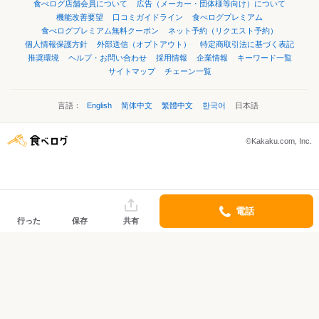
食べログ店舗会員について
広告（メーカー・団体様等向け）について
機能改善要望
口コミガイドライン
食べログプレミアム
食べログプレミアム無料クーポン
ネット予約（リクエスト予約）
個人情報保護方針
外部送信（オプトアウト）
特定商取引法に基づく表記
推奨環境
ヘルプ・お問い合わせ
採用情報
企業情報
キーワード一覧
サイトマップ
チェーン一覧
言語：
English
简体中文
繁體中文
한국어
日本語
©Kakaku.com, Inc.
電話
行った
保存
共有