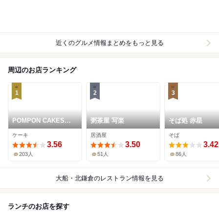
近くのグルメ情報まとめをもっと見る
周辺のお店ランキング
1
2
3
POMPON CAKES
粥茶屋 写楽
そば処 赤星
BLVD.
ケーキ
居酒屋
そば
3.56
3.50
3.42
203人
51人
86人
大船・北鎌倉
のレストラン情報を見る
ランチのお店を探す