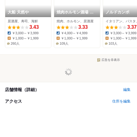
大船 天然や
焼肉ホルモン酒場 陽
ノルドカンポ
真
居酒屋、寿司、海鮮
焼肉、ホルモン、居酒屋
イタリアン、パスタ
3.43
3.33
3.37
￥3,000～￥3,999
￥4,000～￥4,999
￥3,000～￥3,999
Dinner:
Dinner:
Dinner:
￥1,000～￥1,999
￥1,000～￥1,999
￥1,000～￥1,999
Lunch:
Lunch:
Lunch:
260人
109人
103人
広告を非表示
店舗情報（詳細）
編集
アクセス
住所を編集