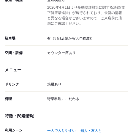
禁煙・喫煙
全席喫煙可
2020年4月1日より受動喫煙対策に関する法律(改
正健康増進法）が施行されており、最新の情報
と異なる場合がございますので、ご来店前に店
舗にご確認ください。
駐車場
有（3台(店舗から50m程度)）
空間・設備
カウンター席あり
メニュー
ドリンク
焼酎あり
料理
野菜料理にこだわる
特徴・関連情報
利用シーン
一人で入りやすい
知人・友人と