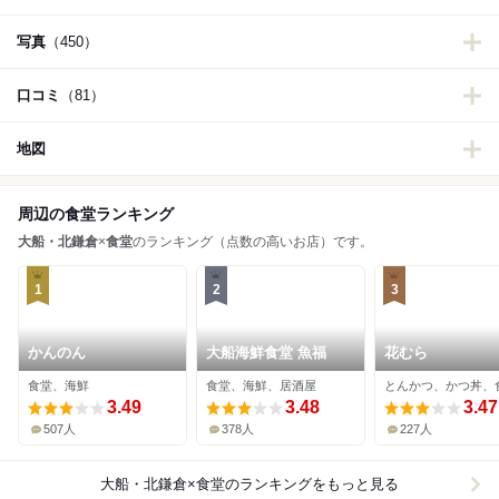
写真
（450）
口コミ
（81）
地図
周辺の食堂ランキング
大船・北鎌倉
×
食堂
のランキング（点数の高いお店）です。
1
2
3
かんのん
大船海鮮食堂 魚福
花むら
食堂、海鮮
食堂、海鮮、居酒屋
とんかつ、かつ丼、
3.49
3.48
3.47
507人
378人
227人
大船・北鎌倉×食堂
のランキングをもっと見る