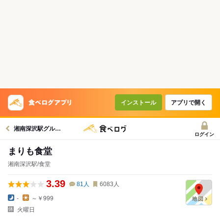
インストール
アプリで開く
湘南深沢駅グルメへ
ログイン
まりも食堂
湘南深沢駅/食堂
3.39
81
人
6083
人
-
～￥999
火曜日