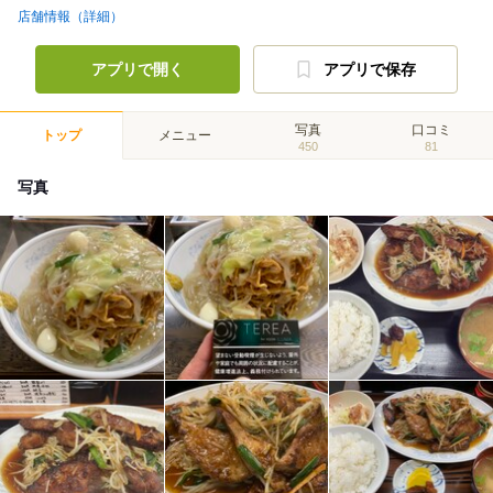
店舗情報（詳細）
アプリで開く
アプリで保存
写真
口コミ
トップ
メニュー
450
81
写真