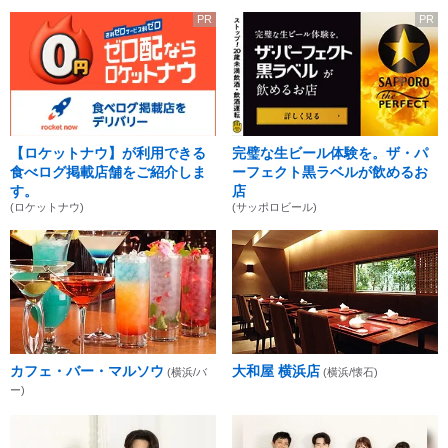
PR
PR
【ロケットナウ】が利用できる
完璧な生ビール体験を。ザ・パ
食べログ掲載店舗をご紹介しま
ーフェクト黒ラベルが飲めるお
す。
店
(ロケットナウ)
(サッポロビール)
カフェ・バー・マルソウ
大和屋 横浜店
(横浜/バ
(横浜/懐石)
ー)