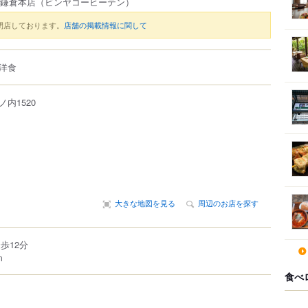
 鎌倉本店
（ビンヤコーヒーテン）
閉店しております。
店舗の掲載情報に関して
洋食
ノ内
1520
大きな地図を見る
周辺のお店を探す
歩12分
m
食べ