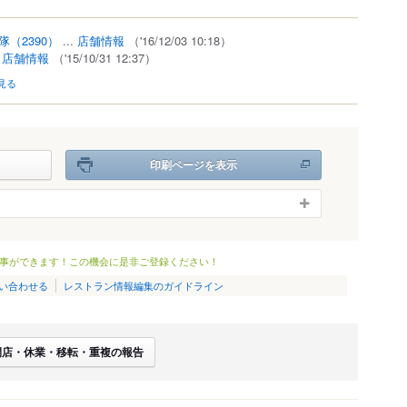
隊
（2390）
...
店舗情報
（'16/12/03 10:18）
.
店舗情報
（'15/10/31 12:37）
見る
印刷ページを表示
事ができます！この機会に是非ご登録ください！
い合わせる
レストラン情報編集のガイドライン
閉店・休業・移転・重複の報告