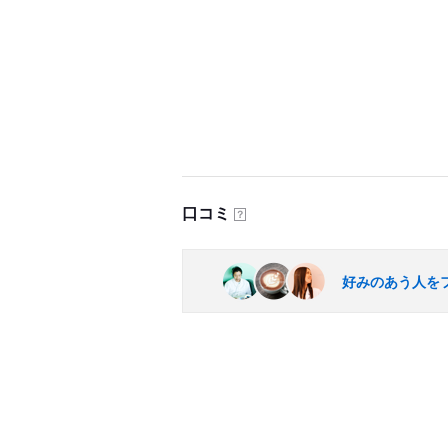
口コミ
？
好みのあう人を