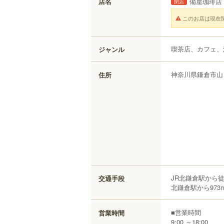
店名
備屋珈琲店
閉店
このお店は現在
喫茶店、カフェ、
ジャンル
神奈川県
鎌倉市
山
住所
JR北鎌倉駅から徒
交通手段
北鎌倉駅から973
■営業時間
営業時間
9:00 ～18:00