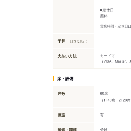
■定休日
無休
営業時間・定休日
予算
（口コミ集計）
カード可
支払い方法
（VISA、Master、
席・設備
60席
席数
（1F40席 2F20
有
個室
分煙
禁煙・喫煙