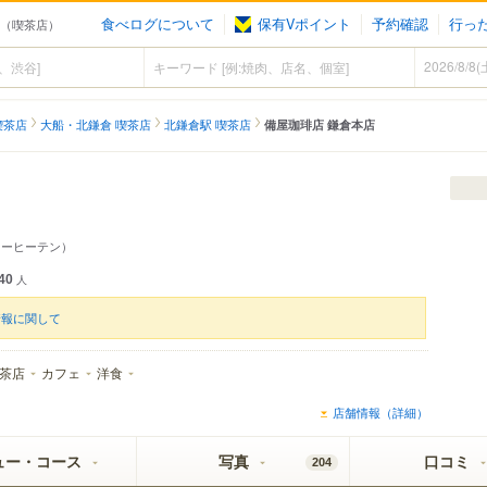
食べログについて
保有Vポイント
予約確認
行っ
倉（喫茶店）
喫茶店
大船・北鎌倉 喫茶店
北鎌倉駅 喫茶店
備屋珈琲店 鎌倉本店
コーヒーテン）
40
人
情報に関して
茶店
カフェ
洋食
店舗情報（詳細）
ュー・コース
写真
口コミ
204