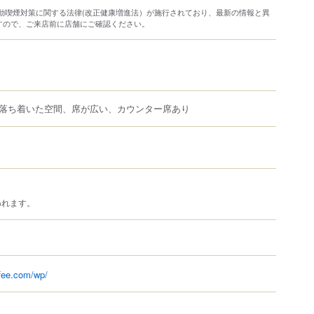
り受動喫煙対策に関する法律(改正健康増進法）が施行されており、最新の情報と異
すので、ご来店前に店舗にご確認ください。
落ち着いた空間、席が広い、カウンター席あり
われます。
ffee.com/wp/