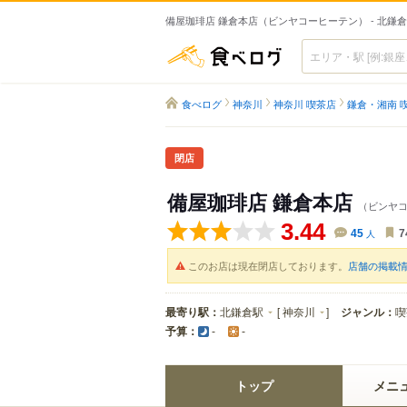
備屋珈琲店 鎌倉本店（ビンヤコーヒーテン） - 北鎌
食べログ
食べログ
神奈川
神奈川 喫茶店
鎌倉・湘南 
閉店
備屋珈琲店 鎌倉本店
（ビンヤ
3.44
45
人
7
このお店は現在閉店しております。
店舗の掲載
最寄り駅：
北鎌倉駅
[
神奈川
]
ジャンル：
喫
予算：
-
-
トップ
メニ