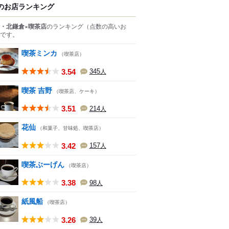
のお店ランキング
・北鎌倉×喫茶店
のランキング
（点数の高いお
です。
喫茶ミンカ
（喫茶店）
3.54
345
人
喫茶 吉野
（喫茶店、ケーキ）
3.51
214
人
花仙
（和菓子、甘味処、喫茶店）
3.42
157
人
喫茶ぶーげん
（喫茶店）
3.38
98
人
紙風船
（喫茶店）
3.26
39
人