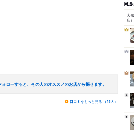
周辺
大船
店）
1
2
3
フォローすると、その人のオススメのお店から探せます。
4
口コミ
をもっと見る （
45
人）
5