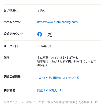
お子様連れ
子供可
ホームページ
https://www.staminaburg.com/
公式アカウント
オープン日
1974年5月
備考
主に更新されているSNSはTwitter。
駐車場は「らびすた新杉田」利用可（サービス
券発行）
関連店舗情報
らびすた新杉田のレストラン一覧
初投稿者
同族２００万人
（1）
※スタミナカレーの店 バーグ 杉田本店の店舗情報に誤りがある場合は、以下