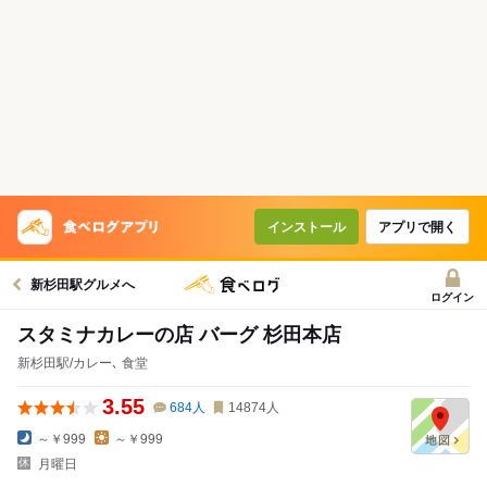
インストール
アプリで開く
新杉田駅グルメへ
ログイン
スタミナカレーの店 バーグ 杉田本店
新杉田駅/カレー､ 食堂
3.55
684
人
14874
人
～￥999
～￥999
月曜日