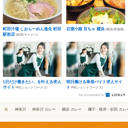
町田汁場 しおらーめん進化 町田
石塀小路 豆ちゃ 横浜
(横浜/居酒屋)
駅前店
(町田/ラーメン)
1日だけ働きたい、を叶える求人
明日働ける単発バイト求人サイ
サイト
ト
PR(ショットワークス)
PR(ショットワークス)
Recommended by
神奈川
神奈川 カレー
横浜 カレー
磯子・根岸・杉田 カレ