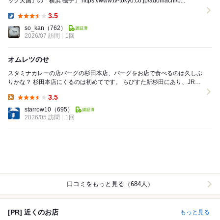
ック天国』の「横浜 磯子」 https://www.tv-tokyo.co.jp/adomachi/b...
3.5
Dinner:
so_kan
（762）
2026/07 訪問
1回
オムレツのせ
スタミナカレーの店バーグの杉田本店、バーグをお店で食べるのは久しぶ
りかな？ 杉田本店にくるのは初めてです。 らびすた新杉田にあり、JR新
杉田駅からも直結しているのですぐ行けます...
3.5
Lunch:
starrow10
（695）
2026/05 訪問
1回
口コミをもっと見る（684人）
[PR] 近くのお店
もっと見る