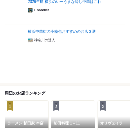
2026年度 横浜のいーうまな冷し中華はこれ
Chandler
横浜中華街の小籠包おすすめのお店３選
神奈川の達人
周辺のお店ランキング
1
2
2
ラーメン 杉田家 本店
杉田料理 1＋11
オリヴェイラ