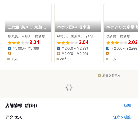
三代目 鳥メロ 京急杉
串カツ田中 根岸店
やきとりの扇屋 
田店
田駅前店
焼き鳥、串焼き、居酒屋
串揚げ、居酒屋、うどん
焼き鳥、居酒屋
3.04
3.04
3.03
￥3,000～￥3,999
￥2,000～￥2,999
￥2,000～￥2,999
Dinner:
Dinner:
Dinner:
-
￥2,000～￥2,999
-
Lunch:
Lunch:
Lunch:
38人
20人
21人
広告を非表示
店舗情報（詳細）
編集
アクセス
住所を編集