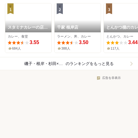
1
2
3
スタミナカレーの店
千家 根岸店
とんかつ檍のカ
バーグ 杉田本店
いっぺこっぺ 横
カレー、食堂
ラーメン、丼、カレー
とんかつ、カレー
田店
3.55
3.50
3.44
684人
388人
117人
磯子・根岸・杉田×カレー
のランキングをもっと見る
広告を非表示