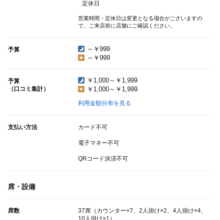
定休日
営業時間・定休日は変更となる場合がございますの
で、ご来店前に店舗にご確認ください。
～￥999
予算
～￥999
￥1,000～￥1,999
予算
（口コミ集計）
￥1,000～￥1,999
利用金額分布を見る
支払い方法
カード不可
電子マネー不可
QRコード決済不可
席・設備
席数
37席（カウンター×7、2人掛け×2、4人掛け×4、
10人掛け×1）