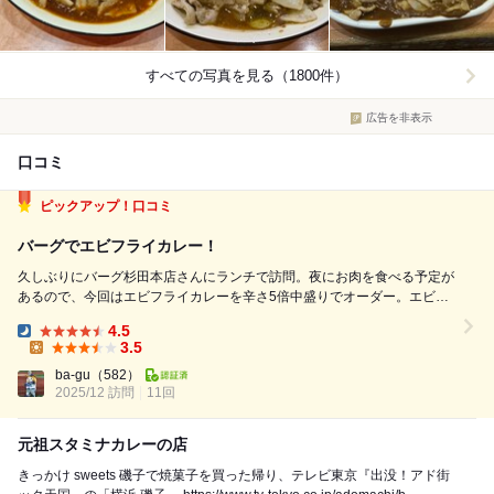
すべての写真を見る（1800件）
広告を非表示
口コミ
ピックアップ！口コミ
バーグでエビフライカレー！
久しぶりにバーグ杉田本店さんにランチで訪問。夜にお肉を食べる予定が
あるので、今回はエビフライカレーを辛さ5倍中盛りでオーダー。エビフ
ライは注文が入ってから揚げるので少し待ちます。 先ずはマヨネーズの
4.5
かかった野菜からパクリ、やっぱりサラダはマヨネーズ派の私には嬉しい
Dinner:
3.5
トッピングです。 次にエビフライ...
Lunch:
ba-gu
（582）
2025/12 訪問
11回
元祖スタミナカレーの店
きっかけ sweets 磯子で焼菓子を買った帰り、テレビ東京『出没！アド街