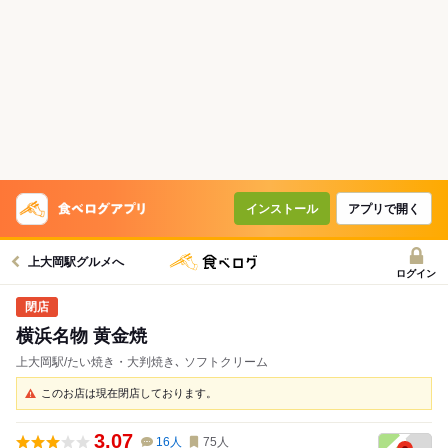
インストール
アプリで開く
上大岡駅グルメへ
ログイン
横浜名物 黄金焼
上大岡駅/たい焼き・大判焼き､ ソフトクリーム
このお店は現在閉店しております。
3.07
16
人
75
人