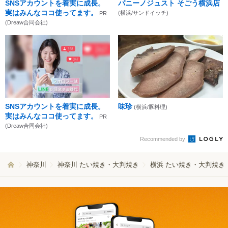
SNSアカウントを着実に成長。
パニーノジュスト そごう横浜店
実はみんなココ使ってます。
(横浜/サンドイッチ)
PR
(Dreaw合同会社)
SNSアカウントを着実に成長。
味珍
(横浜/豚料理)
実はみんなココ使ってます。
PR
(Dreaw合同会社)
Recommended by
神奈川
神奈川 たい焼き・大判焼き
横浜 たい焼き・大判焼き