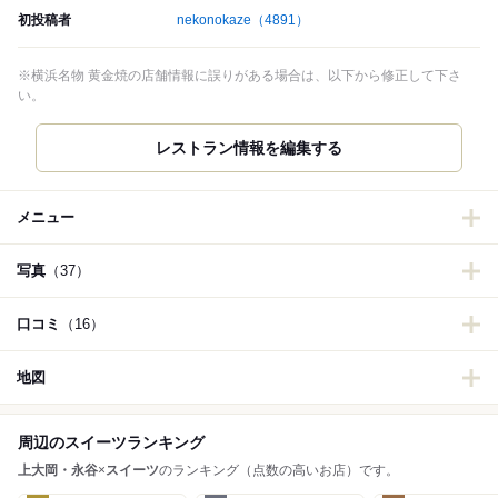
初投稿者
nekonokaze
（4891）
※横浜名物 黄金焼の店舗情報に誤りがある場合は、以下から修正して下さ
い。
レストラン情報を編集する
メニュー
写真
（37）
口コミ
（16）
地図
周辺のスイーツランキング
上大岡・永谷
×
スイーツ
のランキング（点数の高いお店）です。