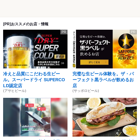
[PR]おススメのお店・情報
PR
PR
冷えと品質にこだわる生ビー
完璧な生ビール体験を。ザ・パ
ル。スーパードライ SUPERCO
ーフェクト黒ラベルが飲めるお
LD認定店
店
(アサヒビール)
(サッポロビール)