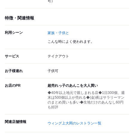
可）
特徴・関連情報
利用シーン
家族・子供と
こんな時によく使われます。
サービス
テイクアウト
お子様連れ
子供可
お店のPR
超売れっ子のあんこを大人買い
◆40年以上地元で親しまれる店◆1日300個、週
末は500個以上が売れる◆(金)夜はサラリーマン
のまとめ買いも多い◆生地だけのあんなし60円
も好評
関連店舗情報
ウィング上大岡のレストラン一覧