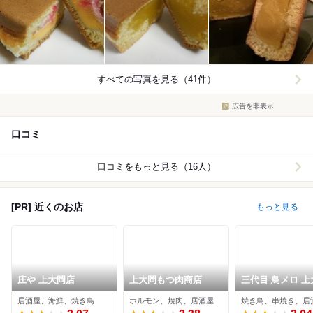
すべての写真を見る（41件）
広告を非表示
口コミ
口コミをもっと見る（16人）
[PR] 近くのお店
もっと見る
庄や 上大岡店
上大岡もつ肉商店
三代目 鳥メロ 上
店
居酒屋、海鮮、焼き鳥
ホルモン、焼肉、居酒屋
焼き鳥、串焼き、居