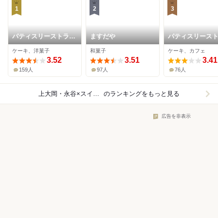
1
2
3
パティスリーストラス
ますだや
パティスリース
ブール 丸山台店
ブール NOVA店
ケーキ、洋菓子
和菓子
ケーキ、カフェ
3.52
3.51
3.41
159人
97人
76人
上大岡・永谷×スイーツ
のランキングをもっと見る
広告を非表示