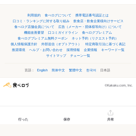
利用規約
食べログについて
携帯電話番号認証とは
口コミ・ランキングに対する取り組み
飲食店・飲食企業様向けサービス
食べログ店舗会員について
広告（メーカー・団体様等向け）について
機能改善要望
口コミガイドライン
食べログプレミアム
食べログプレミアム無料クーポン
ネット予約（リクエスト予約）
個人情報保護方針
外部送信（オプトアウト）
特定商取引法に基づく表記
推奨環境
ヘルプ・お問い合わせ
採用情報
企業情報
キーワード一覧
サイトマップ
チェーン一覧
言語：
English
简体中文
繁體中文
한국어
日本語
©Kakaku.com, Inc.
行った
保存
共有