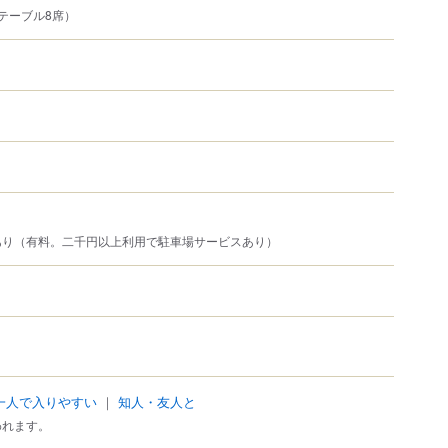
テーブル8席）
あり（有料。二千円以上利用で駐車場サービスあり）
一人で入りやすい
｜
知人・友人と
われます。