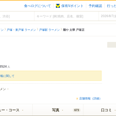
食べログについて
保有Vポイント
予約確認
行っ
メン
戸塚・東戸塚 ラーメン
戸塚駅 ラーメン
麺や 太華 戸塚店
3524
人
情報に関して
メン
店舗情報（詳細）
ュー・コース
写真
口コミ
673