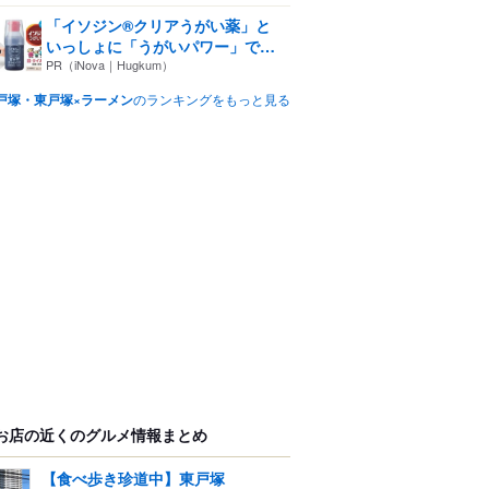
「イソジン®クリアうがい薬」と
いっしょに「うがいパワー」で
一...
PR（iNova｜Hugkum）
戸塚・東戸塚×ラーメン
のランキングをもっと見る
お店の近くのグルメ情報まとめ
【食べ歩き珍道中】東戸塚