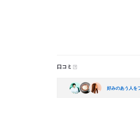
口コミ
？
好みのあう人を