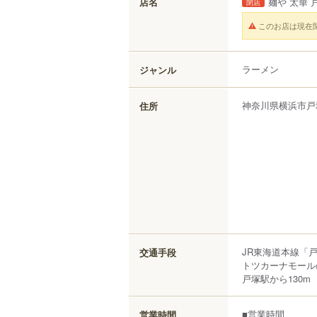
店名
麺や 太華 
閉店
このお店は現在
ラーメン
ジャンル
神奈川県
横浜市戸
住所
JR東海道本線「戸
交通手段
トツカーナモール
戸塚駅から130m
■営業時間
営業時間