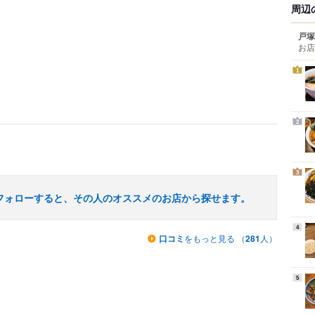
周辺
戸塚
お店
1
2
3
フォローすると、その人のオススメのお店から探せます。
4
口コミ
をもっと見る （
281
人）
5