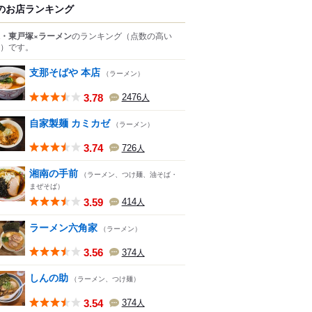
のお店ランキング
・東戸塚×ラーメン
のランキング
（点数の高い
）
です。
支那そばや 本店
（ラーメン）
3.78
2476
人
自家製麺 カミカゼ
（ラーメン）
3.74
726
人
湘南の手前
（ラーメン、つけ麺、油そば・
まぜそば）
3.59
414
人
ラーメン六角家
（ラーメン）
3.56
374
人
しんの助
（ラーメン、つけ麺）
3.54
374
人