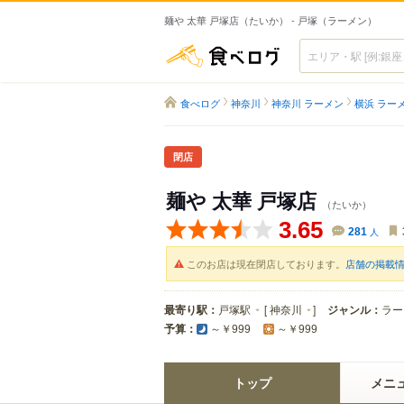
麺や 太華 戸塚店（たいか） - 戸塚（ラーメン）
食べログ
食べログ
神奈川
神奈川 ラーメン
横浜 ラー
閉店
麺や 太華 戸塚店
（たいか）
3.65
281
人
このお店は現在閉店しております。
店舗の掲載
最寄り駅：
戸塚駅
[
神奈川
]
ジャンル：
ラー
予算：
～￥999
～￥999
トップ
メニ