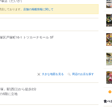
戸塚店
（たいか）
閉店しております。
店舗の掲載情報に関して
塚区
戸塚町
16-1
トツカーナモール
5F
大きな地図を見る
周辺のお店を探す
塚」駅(西口)から徒歩2分
の5階に立地
食べ