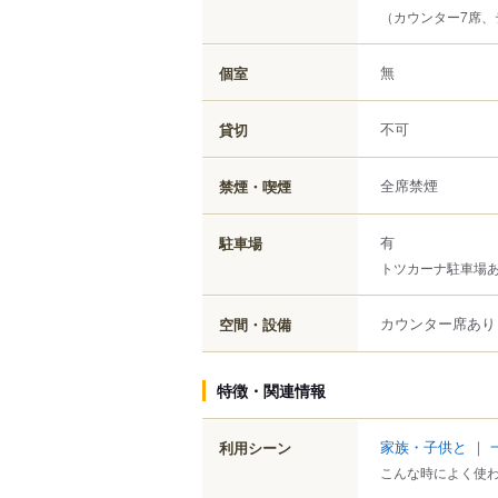
（カウンター7席、
無
個室
不可
貸切
全席禁煙
禁煙・喫煙
有
駐車場
トツカーナ駐車場
カウンター席あり
空間・設備
特徴・関連情報
家族・子供と
｜
利用シーン
こんな時によく使