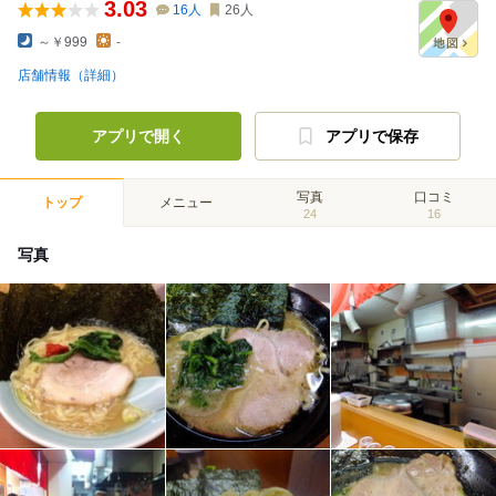
3.03
16
人
26
人
～￥999
-
店舗情報（詳細）
アプリで開く
アプリで保存
写真
口コミ
トップ
メニュー
24
16
写真