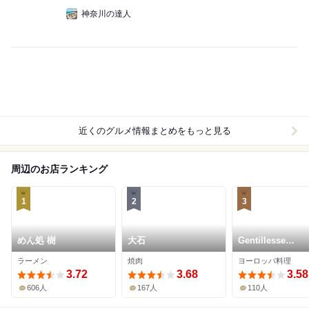
神奈川の達人
近くのグルメ情報まとめをもっと見る
周辺のお店ランキング
1
2
3
めん処 樹
大石
Gentillesse
KOMACHI
ラーメン
焼肉
ヨーロッパ料理
3.72
3.68
3.58
606人
167人
110人