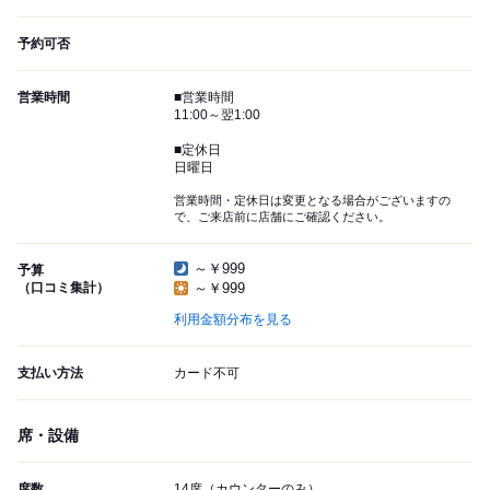
予約可否
営業時間
■営業時間
11:00～翌1:00
■定休日
日曜日
営業時間・定休日は変更となる場合がございますの
で、ご来店前に店舗にご確認ください。
～￥999
予算
（口コミ集計）
～￥999
利用金額分布を見る
支払い方法
カード不可
席・設備
席数
14席（カウンターのみ）