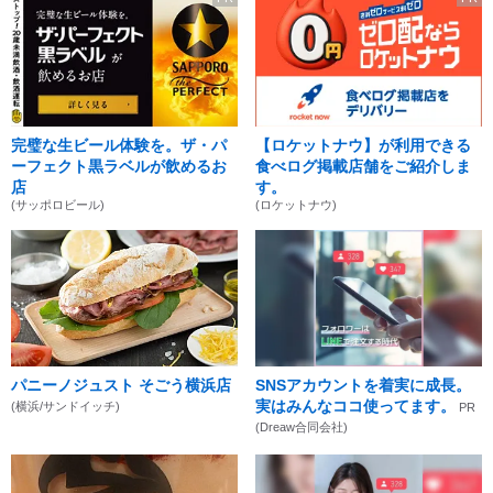
完璧な生ビール体験を。ザ・パ
【ロケットナウ】が利用できる
ーフェクト黒ラベルが飲めるお
食べログ掲載店舗をご紹介しま
店
す。
(サッポロビール)
(ロケットナウ)
パニーノジュスト そごう横浜店
SNSアカウントを着実に成長。
実はみんなココ使ってます。
(横浜/サンドイッチ)
PR
(Dreaw合同会社)