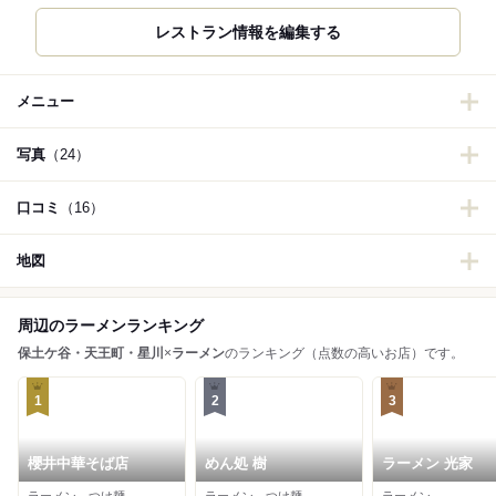
レストラン情報を編集する
メニュー
写真
（24）
口コミ
（16）
地図
周辺のラーメンランキング
保土ケ谷・天王町・星川
×
ラーメン
のランキング（点数の高いお店）です。
1
2
3
櫻井中華そば店
めん処 樹
ラーメン 光家