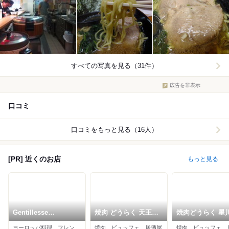
すべての写真を見る（31件）
広告を非表示
口コミ
口コミをもっと見る（16人）
[PR] 近くのお店
もっと見る
Gentillesse
焼肉 どうらく 天王町
焼肉どうらく 星
KOMACHI
店
ヨーロッパ料理、フレンチ、イタリアン
焼肉、ビュッフェ、居酒屋
焼肉、ビュッフェ、