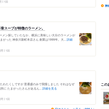
問
1回
神
豚骨スープが特徴のラーメン。
ーメン探していたなか、横浜に美味しい大分のラーメンが
がった 神奈川新町本店さん 創業は1999年。大...
詳細
 訪問
1回
この
たわたくしですが 普通盛のみで我慢しました それはなぜ
所に たまがったさんがあるん...
詳細を見る
 訪問
1回
をもっと見る （
人）