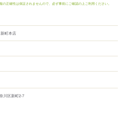
報の正確性は保証されませんので、必ず事前にご確認の上ご利用ください。
川新町本店
奈川区
新町
2-7