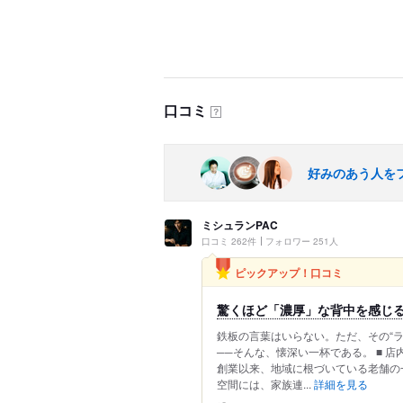
口コミ
？
好みのあう人を
ミシュランPAC
口コミ 262件
フォロワー 251人
ピックアップ！口コミ
驚くほど「濃厚」な背中を感じる
鉄板の言葉はいらない。ただ、その“
──そんな、懐深い一杯である。 ■ 
創業以来、地域に根づいている老舗の
空間には、家族連...
詳細を見る