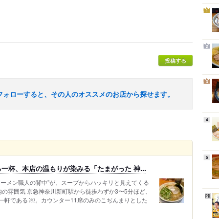
1
2
投稿する
3
フォローすると、その人のオススメのお店から探せます。
4
5
一杯、本店の温もりが染みる「たまがった 神...
ラーメン職人の背中”が、スープからハッキリと見えてくる
店内の雰囲気 京急神奈川新町駅から徒歩わずか3〜5分ほど、
一軒である ￼。カウンター11席のみのこぢんまりとした