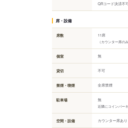
QRコード決済不
席・設備
11席
席数
（カウンター席の
無
個室
不可
貸切
全席禁煙
禁煙・喫煙
無
駐車場
近隣にコインパー
カウンター席あり
空間・設備