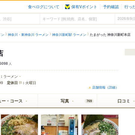
食べログについて
保有Vポイント
予約確認
行っ
メン
神奈川・東神奈川 ラーメン
神奈川新町駅 ラーメン
たまがった 神奈川新町本店
店
6098
人
：
ラーメン
定休日
：
火曜日
99
店舗情報（詳細）
ュー・コース
写真
口コミ
769