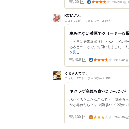
2025/08 訪
？
20
KOTAさん
口コミ 323件
フォロワー 1,845人
臭みのない濃厚でクリーミーな
この日は居酒屋巡りしたあと、〆のラ
あるとのことで、お伺いしました。 たま
を見る
2026/04
？
416
くまさんです。
口コミ 1,973件
フォロワー 1,257人
キクラゲ高菜も食べたかったが
あかくろたんたんさんで 担々麺を食べ
かと尋ねたら？ すぐ隣 歩いて２秒の場
2026/04
？
130