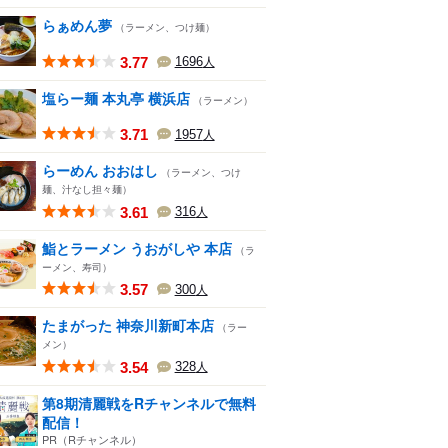
らぁめん夢
（ラーメン、つけ麺）
3.77
1696
人
塩らー麺 本丸亭 横浜店
（ラーメン）
3.71
1957
人
らーめん おおはし
（ラーメン、つけ
麺、汁なし担々麺）
3.61
316
人
鮨とラーメン うおがしや 本店
（ラ
ーメン、寿司）
3.57
300
人
たまがった 神奈川新町本店
（ラー
メン）
3.54
328
人
第8期清麗戦をRチャンネルで無料
配信！
PR（Rチャンネル）